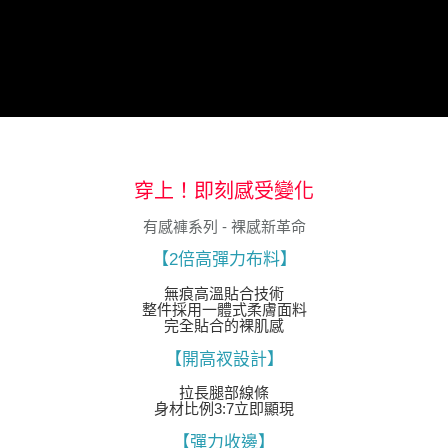
穿上！即刻感受變化
有感褲系列 - 裸感新革命
【2倍高彈力布料】
無痕高溫貼合技術
整件採用一體式柔膚面料
完全貼合的裸肌感
【開高衩設計】
拉長腿部線條
身材比例3:7立即顯現
【彈力收邊】