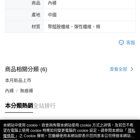
商品
內褲
產地
中國
材質
聚醯胺纖維、彈性纖維、棉
客服
商品相關分類 (6)
查看全部
本月新品上市
內褲
無痕褲
本分類熱銷
全站排行
本網站中使用 cookie，欲查詢有關本網站使用 cookie 方式之詳情，及若您不希
熱門標籤
望在電腦上使用 cookie 時應如何變更電腦的 cookie 設定，請參閱本網站「
隱私
權條款
」之 Cookie 聲明。您繼續使用本網站即表示您同意本公司得按本網站使