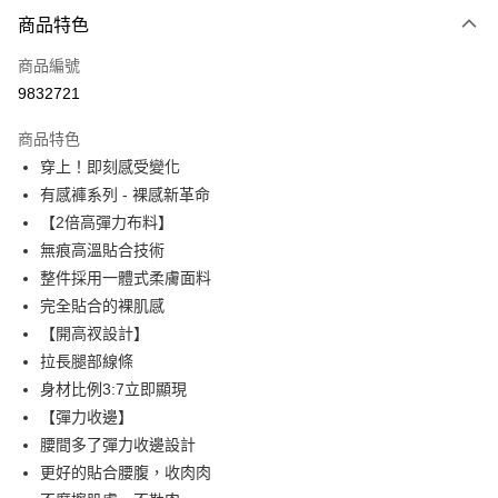
付款方式
商品特色
信用卡一次付款
商品編號
信用卡分期付款
9832721
3 期 0 利率 每期
NT$96
21家銀行
商品特色
6 期 0 利率 每期
NT$48
21家銀行
合作金庫商業銀行
第一商業銀行
穿上！即刻感受變化
華南商業銀行
彰化商業銀行
合作金庫商業銀行
第一商業銀行
超商取貨付款
有感褲系列 - 裸感新革命
上海商業儲蓄銀行
台北富邦商業銀行
華南商業銀行
彰化商業銀行
國泰世華商業銀行
兆豐國際商業銀行
【2倍高彈力布料】
LINE Pay
上海商業儲蓄銀行
台北富邦商業銀行
臺灣中小企業銀行
台中商業銀行
無痕高溫貼合技術
國泰世華商業銀行
兆豐國際商業銀行
匯豐（台灣）商業銀行
華泰商業銀行
Apple Pay
臺灣中小企業銀行
台中商業銀行
整件採用一體式柔膚面料
聯邦商業銀行
遠東國際商業銀行
匯豐（台灣）商業銀行
華泰商業銀行
完全貼合的裸肌感
街口支付
元大商業銀行
永豐商業銀行
聯邦商業銀行
遠東國際商業銀行
【開高衩設計】
玉山商業銀行
星展（台灣）商業銀行
元大商業銀行
永豐商業銀行
ATM付款
拉長腿部線條
台新國際商業銀行
中國信託商業銀行
玉山商業銀行
星展（台灣）商業銀行
台灣樂天信用卡公司
身材比例3:7立即顯現
台新國際商業銀行
中國信託商業銀行
運送方式
【彈力收邊】
台灣樂天信用卡公司
全家付款取貨
腰間多了彈力收邊設計
更好的貼合腰腹，收肉肉
每筆NT$80，滿NT$600(含以上)免運費