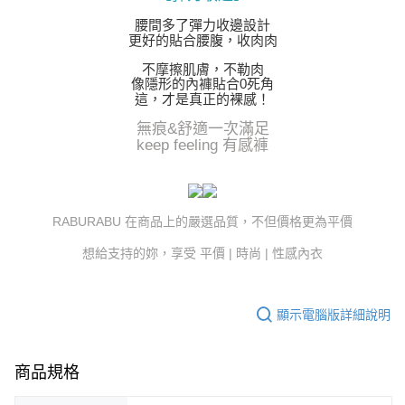
腰間多了彈力收邊設計
更好的貼合腰腹，收肉肉
不摩擦肌膚，不勒肉
像隱形的內褲貼合0死角
這，才是真正的裸感！
無痕&舒適一次滿足
keep feeling 有感褲
RABURABU 在商品上的嚴選品質，不但價格更為平價
想給支持的妳，享受 平價 | 時尚 | 性感內衣
顯示電腦版詳細說明
商品規格