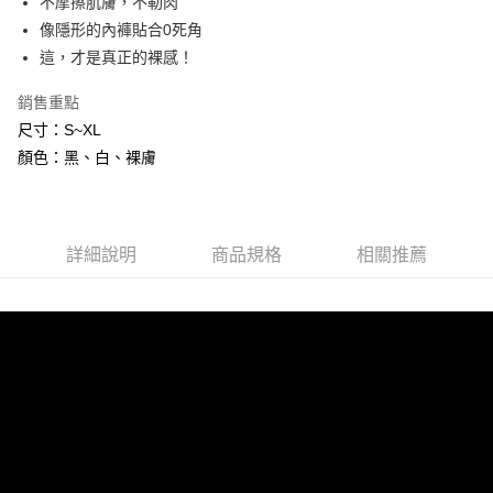
不摩擦肌膚，不勒肉
7-11付款取貨
像隱形的內褲貼合0死角
每筆NT$80，滿NT$800(含以上)免運費
這，才是真正的裸感！
黑貓宅配
銷售重點
每筆NT$80，滿NT$600(含以上)免運費
尺寸：S~XL
顏色：黑、白、裸膚
詳細說明
商品規格
相關推薦