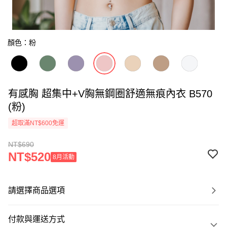
顏色：粉
有感胸 超集中+V胸無鋼圈舒適無痕內衣 B570
(粉)
超取滿NT$600免運
NT$690
NT$520
8月活動
請選擇商品選項
付款與運送方式