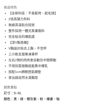
ATM付款
AFTEE先享後付是「在收到商品之後才付款」的支付方式。 讓您購物簡單
商品特色
便利好安心！
１．簡單：不需註冊會員、不需綁卡、不需儲值。
【全新科技：不易鬆垮、起毛球】
運送方式
２．便利：只要手機號碼，簡訊認證，即可結帳。
2倍高彈力布料
３．安心：先確認商品／服務後，再付款。
全家付款取貨
無痕高溫貼合技術
每筆NT$80，滿NT$600(含以上)免運費
【「AFTEE先享後付」結帳流程】
整件採用一體式柔膚面料
１．於結帳方式選擇「AFTEE先享後付」後，將跳轉至「AFTEE先享後付」
7-11付款取貨
完全貼合的裸肌感
結帳頁面，進行簡訊認證並確認金額後，即可完成結帳。
２．訂單成立數日內，您將收到繳費通知簡訊。
【深V製造機】
每筆NT$80，滿NT$800(含以上)免運費
３．收到繳費通知簡訊後14天內，點擊此簡訊中的連結，可透過四大超商／
V胸設計貼合上胸，不空杯
ATM／網路銀行／等多元方式進行付款，方視為交易完成。
黑貓宅配
※ 請注意：結帳手續完成當下不需立刻繳費，但若您需要取消訂單，請聯絡
三爪軟支撐果凍罩杯
每筆NT$80，滿NT$600(含以上)免運費
購買商品的店家。未經商家同意取消之訂單仍視為有效，需透過AFTEE先享
左右2側的肉肉會自動往中間移動
後付繳納相關費用。
不用刻意撥胸就能集中爆乳
※ 交易是否成功請以「AFTEE先享後付 」之結帳頁面顯示為準，若有關於
是否繳費成功／繳費後需取消欲退款等相關疑問，請聯繫「AFTEE先享後付
搭配1cm網眼透氣襯墊
客戶支援中心」
https://netprotections.freshdesk.com/support/home
穿出超自然水滴胸型
【注意事項】
銷售重點
１．透過由恩沛科技股份有限公司提供之「AFTEE先享後付」服務完成之交
易，需依本服務之必要範圍內提供個人資料，並將交易相關給付款項請求債
尺寸：S~XL
權轉讓予恩沛科技股份有限公司。
顏色：黑、綠、煙灰紫、粉、裸膚、咖
２．關於個人資料處理事宜，請瀏覽以下網址：
https://aftee.tw/terms/#terms3