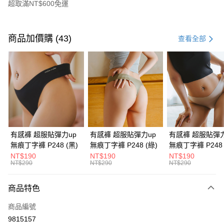
超取滿NT$600免運
付款方式
信用卡一次付款
商品加價購 (43)
查看全部
信用卡分期付款
3 期 0 利率 每期
NT$230
21家銀行
6 期 0 利率 每期
NT$115
21家銀行
合作金庫商業銀行
第一商業銀行
華南商業銀行
彰化商業銀行
合作金庫商業銀行
第一商業銀行
超商取貨付款
上海商業儲蓄銀行
台北富邦商業銀行
華南商業銀行
彰化商業銀行
國泰世華商業銀行
兆豐國際商業銀行
LINE Pay
上海商業儲蓄銀行
台北富邦商業銀行
臺灣中小企業銀行
台中商業銀行
國泰世華商業銀行
兆豐國際商業銀行
有感褲 超服貼彈力up
有感褲 超服貼彈力up
有感褲 超服貼彈力
匯豐（台灣）商業銀行
華泰商業銀行
Apple Pay
臺灣中小企業銀行
台中商業銀行
無痕丁字褲 P248 (黑)
無痕丁字褲 P248 (綠)
無痕丁字褲 P248 
聯邦商業銀行
遠東國際商業銀行
匯豐（台灣）商業銀行
華泰商業銀行
NT$190
NT$190
NT$190
街口支付
元大商業銀行
永豐商業銀行
NT$290
NT$290
NT$290
聯邦商業銀行
遠東國際商業銀行
玉山商業銀行
星展（台灣）商業銀行
元大商業銀行
永豐商業銀行
悠遊付
台新國際商業銀行
中國信託商業銀行
玉山商業銀行
星展（台灣）商業銀行
商品特色
台灣樂天信用卡公司
台新國際商業銀行
中國信託商業銀行
AFTEE先享後付
商品編號
台灣樂天信用卡公司
相關說明
9815157
【關於「AFTEE先享後付」】