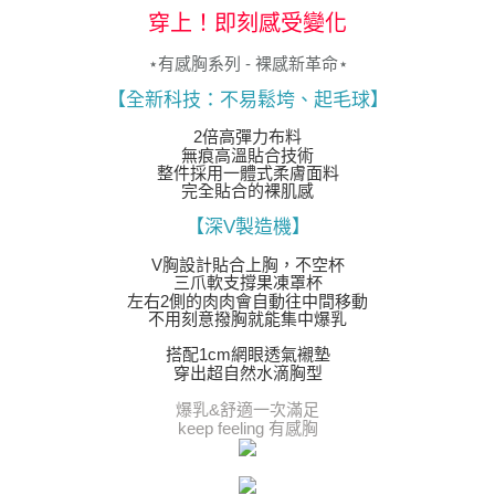
穿上！即刻感受變化
⋆有感胸系列 - 裸感新革命⋆
【全新科技：不易鬆垮、起毛球】
2倍高彈力布料
無痕高溫貼合技術
整件採用一體式柔膚面料
完全貼合的裸肌感
【深V製造機】
V胸設計貼合上胸，不空杯
三爪軟支撐果凍罩杯
左右2側的肉肉會自動往中間移動
不用刻意撥胸就能集中爆乳
搭配1cm網眼透氣襯墊
穿出超自然水滴胸型
爆乳&舒適一次滿足
keep feeling 有感胸