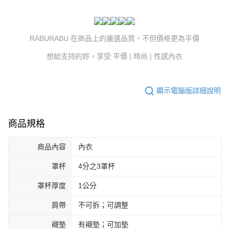
RABURABU 在商品上的嚴選品質，不但價格更為平價
想給支持的妳，享受 平價 | 時尚 | 性感內衣
顯示電腦版詳細說明
商品規格
商品內容
內衣
罩杯
4分之3罩杯
罩杯厚度
1公分
肩帶
不可拆；可調整
襯墊
有襯墊；可加墊