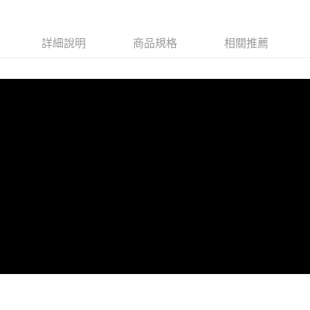
３．未成年的使用者請事先徵得法定代理人或監護人之同意方可使用
「AFTEE先享後付」，若未經同意申辦者引起之損失，本公司不負相關責
任。
詳細說明
商品規格
相關推薦
４．使用「AFTEE先享後付」時，將依據個別帳號之用戶狀況，依本公司即
時審查核予不同之上限額度；若仍有額度不足之情形，本公司將視審查結果
請求用戶進行身份認證。
５．嚴禁一人註冊多個帳號或使用他人資訊註冊。若發現惡意使用之情形，
恩沛科技股份有限公司將有權停止該用戶之使用額度並採取法律行動。