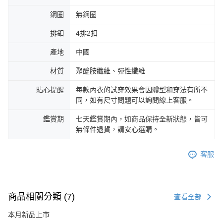
鋼圈
無鋼圈
排釦
4排2扣
產地
中國
材質
聚醯胺纖維、彈性纖維
貼心提醒
每款內衣的試穿效果會因體型和穿法有所不
同，如有尺寸問題可以詢問線上客服。
鑑賞期
七天鑑賞期內，如商品保持全新狀態，皆可
無條件退貨，請安心選購。
客服
商品相關分類 (7)
查看全部
本月新品上市