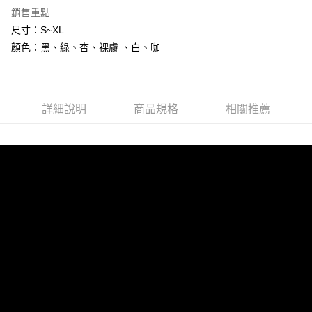
7-11付款取貨
銷售重點
每筆NT$80，滿NT$800(含以上)免運費
尺寸：S~XL
顏色：黑、綠、杏、裸膚 、白、咖
黑貓宅配
每筆NT$80，滿NT$600(含以上)免運費
詳細說明
商品規格
相關推薦