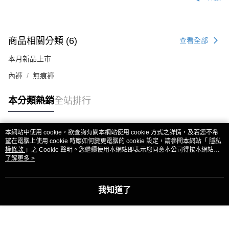
商品相關分類 (6)
查看全部
本月新品上市
內褲
無痕褲
本分類熱銷
全站排行
本網站中使用 cookie，欲查詢有關本網站使用 cookie 方式之詳情，及若您不希
熱門標籤
望在電腦上使用 cookie 時應如何變更電腦的 cookie 設定，請參閱本網站「
隱私
權條款
」之 Cookie 聲明。您繼續使用本網站即表示您同意本公司得按本網站使
用條款之 Cookie 聲明使用 cookie。
了解更多 >
我知道了