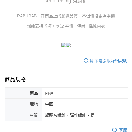
keep feeling 有感褲
RABURABU 在商品上的嚴選品質，不但價格更為平價
想給支持的妳，享受 平價 | 時尚 | 性感內衣
顯示電腦版詳細說明
商品規格
商品
內褲
產地
中國
材質
聚醯胺纖維、彈性纖維、棉
客服