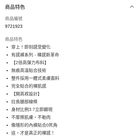
付款方式
商品特色
信用卡一次付款
商品編號
信用卡分期付款
9721923
3 期 0 利率 每期
NT$96
21家銀行
商品特色
6 期 0 利率 每期
NT$48
21家銀行
合作金庫商業銀行
第一商業銀行
穿上！即刻感受變化
華南商業銀行
彰化商業銀行
合作金庫商業銀行
第一商業銀行
超商取貨付款
有感褲系列 - 裸感新革命
上海商業儲蓄銀行
台北富邦商業銀行
華南商業銀行
彰化商業銀行
國泰世華商業銀行
兆豐國際商業銀行
【2倍高彈力布料】
LINE Pay
上海商業儲蓄銀行
台北富邦商業銀行
臺灣中小企業銀行
台中商業銀行
無痕高溫貼合技術
國泰世華商業銀行
兆豐國際商業銀行
匯豐（台灣）商業銀行
華泰商業銀行
Apple Pay
臺灣中小企業銀行
台中商業銀行
整件採用一體式柔膚面料
聯邦商業銀行
遠東國際商業銀行
匯豐（台灣）商業銀行
華泰商業銀行
完全貼合的裸肌感
街口支付
元大商業銀行
永豐商業銀行
聯邦商業銀行
遠東國際商業銀行
【開高衩設計】
玉山商業銀行
星展（台灣）商業銀行
元大商業銀行
永豐商業銀行
ATM付款
拉長腿部線條
台新國際商業銀行
中國信託商業銀行
玉山商業銀行
星展（台灣）商業銀行
台灣樂天信用卡公司
身材比例3:7立即顯現
台新國際商業銀行
中國信託商業銀行
運送方式
不摩擦肌膚，不勒肉
台灣樂天信用卡公司
全家付款取貨
像隱形的內褲貼合0死角
這，才是真正的裸感！
每筆NT$80，滿NT$600(含以上)免運費