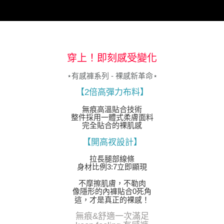
穿上！即刻感受變化
⋆有感褲系列 - 裸感新革命⋆
【2倍高彈力布料】
無痕高溫貼合技術
整件採用一體式柔膚面料
完全貼合的裸肌感
【開高衩設計】
拉長腿部線條
身材比例3:7立即顯現
不摩擦肌膚，不勒肉
像隱形的內褲貼合0死角
這，才是真正的裸感！
無痕&舒適一次滿足