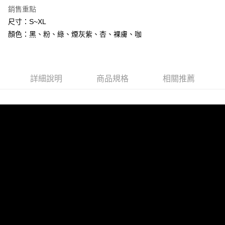
7-11付款取貨
銷售重點
每筆NT$80，滿NT$800(含以上)免運費
尺寸：S~XL
顏色：黑、粉、綠、煙灰紫、杏、裸膚、咖
黑貓宅配
每筆NT$80，滿NT$600(含以上)免運費
詳細說明
商品規格
相關推薦