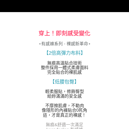
穿上！即刻感受變化
⋆有感褲系列 - 裸感新革命⋆
【2倍高彈力布料】
無痕高溫貼合技術
整件採用一體式柔膚面料
完全貼合的裸肌感
【低腰包臀】
輕柔服貼，修飾臀型
給妳滿滿的安全感
不摩擦肌膚，不勒肉
像隱形的內褲貼合0死角
這，才是真正的裸感！
無痕&舒適一次滿足