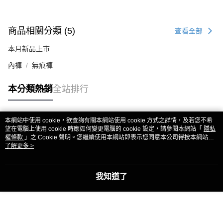
商品相關分類 (5)
查看全部
本月新品上市
內褲
無痕褲
本分類熱銷
全站排行
本網站中使用 cookie，欲查詢有關本網站使用 cookie 方式之詳情，及若您不希
熱門標籤
望在電腦上使用 cookie 時應如何變更電腦的 cookie 設定，請參閱本網站「
隱私
權條款
」之 Cookie 聲明。您繼續使用本網站即表示您同意本公司得按本網站使
用條款之 Cookie 聲明使用 cookie。
了解更多 >
我知道了