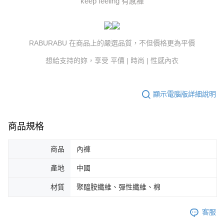
keep feeling 有感褲
RABURABU 在商品上的嚴選品質，不但價格更為平價
想給支持的妳，享受 平價 | 時尚 | 性感內衣
顯示電腦版詳細說明
商品規格
商品
內褲
產地
中國
材質
聚醯胺纖維、彈性纖維、棉
客服