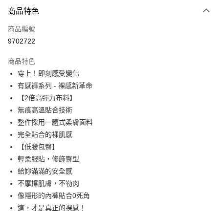
付款方式
商品特色
信用卡一次付款
商品編號
信用卡分期付款
9702722
3 期 0 利率 每期
NT$96
21家銀行
商品特色
6 期 0 利率 每期
NT$48
21家銀行
合作金庫商業銀行
第一商業銀行
穿上！即刻感受變化
華南商業銀行
彰化商業銀行
合作金庫商業銀行
第一商業銀行
超商取貨付款
有感褲系列 - 裸感新革命
上海商業儲蓄銀行
台北富邦商業銀行
華南商業銀行
彰化商業銀行
國泰世華商業銀行
兆豐國際商業銀行
【2倍高彈力布料】
LINE Pay
上海商業儲蓄銀行
台北富邦商業銀行
臺灣中小企業銀行
台中商業銀行
無痕高溫貼合技術
國泰世華商業銀行
兆豐國際商業銀行
匯豐（台灣）商業銀行
華泰商業銀行
Apple Pay
臺灣中小企業銀行
台中商業銀行
整件採用一體式柔膚面料
聯邦商業銀行
遠東國際商業銀行
匯豐（台灣）商業銀行
華泰商業銀行
完全貼合的裸肌感
街口支付
元大商業銀行
永豐商業銀行
聯邦商業銀行
遠東國際商業銀行
【低腰包臀】
玉山商業銀行
星展（台灣）商業銀行
元大商業銀行
永豐商業銀行
ATM付款
輕柔服貼，修飾臀型
台新國際商業銀行
中國信託商業銀行
玉山商業銀行
星展（台灣）商業銀行
台灣樂天信用卡公司
給妳滿滿的安全感
台新國際商業銀行
中國信託商業銀行
運送方式
不摩擦肌膚，不勒肉
台灣樂天信用卡公司
全家付款取貨
像隱形的內褲貼合0死角
這，才是真正的裸感！
每筆NT$80，滿NT$600(含以上)免運費