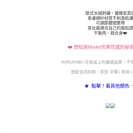
歐式水絨刺繡，優雅氣質
柔膚網紗材質不刺激肌
可調節腰間繫帶
穿出最適合自己的服貼
不勒肉、超合身❤️
❤️ 想知道Model完美性感的秘
RABURABU 在商品上的嚴選品質，
想給支持的妳，享受 平價 | 時尚 
★ 點擊！看其他顏色 