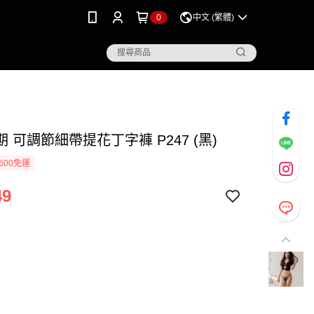
0
中文 (繁體)
 可調節細帶提花丁字褲 P247 (黑)
600免運
49