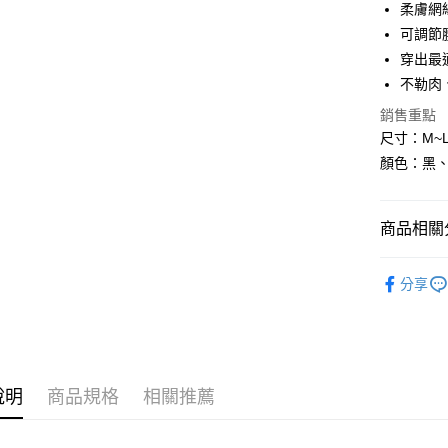
6 期 
合作金
柔膚網
華南商
可調節
合作金
超商取貨
上海商
華南商
穿出最
國泰世
LINE Pay
上海商
不勒肉
臺灣中
國泰世
匯豐（
Apple Pay
銷售重點
臺灣中
聯邦商
尺寸：M~
匯豐（
街口支付
元大商
聯邦商
顏色：黑
玉山商
元大商
ATM付款
台新國
玉山商
台灣樂
台新國
商品相關分
台灣樂
運送方式
本月新品
分享
全家付款
丁字褲
每筆NT$8
📢 折扣
7-11付款
每筆NT$8
說明
商品規格
相關推薦
黑貓宅配
每筆NT$8