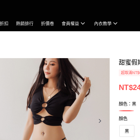
折扣
熱銷排行
折價卷
會員權益
內衣教學
甜蜜假期
超取滿NT$
NT$2
顏色：黑
顏色
黑