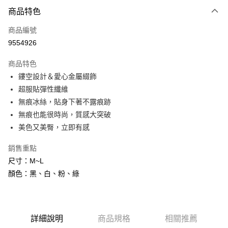
付款方式
商品特色
信用卡一次付款
商品編號
信用卡分期付款
9554926
3 期 0 利率 每期
NT$83
21家銀行
商品特色
6 期 0 利率 每期
NT$41
21家銀行
合作金庫商業銀行
第一商業銀行
鏤空設計＆愛心金屬綴飾
華南商業銀行
彰化商業銀行
合作金庫商業銀行
第一商業銀行
超商取貨付款
超服貼彈性纖維
上海商業儲蓄銀行
台北富邦商業銀行
華南商業銀行
彰化商業銀行
國泰世華商業銀行
兆豐國際商業銀行
無痕冰絲，貼身下著不露痕跡
LINE Pay
上海商業儲蓄銀行
台北富邦商業銀行
臺灣中小企業銀行
台中商業銀行
無痕也能很時尚，質感大突破
國泰世華商業銀行
兆豐國際商業銀行
匯豐（台灣）商業銀行
華泰商業銀行
Apple Pay
臺灣中小企業銀行
台中商業銀行
美色又美臀，立即有感
聯邦商業銀行
遠東國際商業銀行
匯豐（台灣）商業銀行
華泰商業銀行
街口支付
元大商業銀行
永豐商業銀行
銷售重點
聯邦商業銀行
遠東國際商業銀行
玉山商業銀行
星展（台灣）商業銀行
元大商業銀行
永豐商業銀行
尺寸：M~L
ATM付款
台新國際商業銀行
中國信託商業銀行
玉山商業銀行
星展（台灣）商業銀行
顏色：黑、白、粉、綠
台灣樂天信用卡公司
台新國際商業銀行
中國信託商業銀行
運送方式
台灣樂天信用卡公司
全家付款取貨
每筆NT$80，滿NT$600(含以上)免運費
詳細說明
商品規格
相關推薦