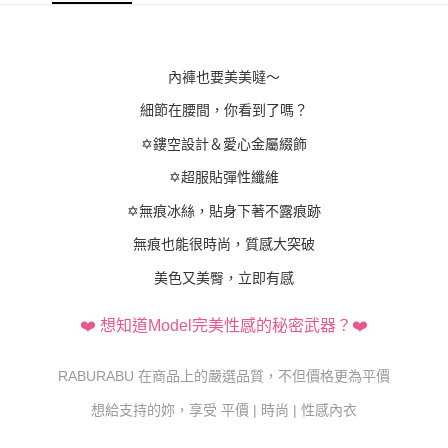
7-11付款取貨
每筆NT$80，滿NT$800(含以上)免運費
內褲也要美美噠～
黑貓宅配
每筆NT$80，滿NT$600(含以上)免運費
細節在腰間，你看到了嗎？
✡鏤空設計＆愛心金屬綴飾
✡超服貼彈性纖維
✡無痕冰絲，貼身下著不露痕跡
無痕也能很時尚，質感大突破
美色又美臀，立即有感
❤️ 想知道Model完美性感的秘密武器？❤️
RABURABU 在商品上的嚴選品質，不但價格更為平價
想給支持的妳，享受 平價 | 時尚 | 性感內衣