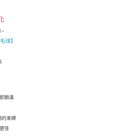
化
命⋆
毛球】
料
即飽滿
圈的束縛
更佳