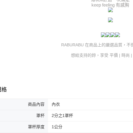
keep feeling 有感胸
RABURABU 在商品上的嚴選品質，
想給支持的妳，享受 平價 | 時尚 
規格
商品內容
內衣
罩杯
2分之1罩杯
罩杯厚度
1公分