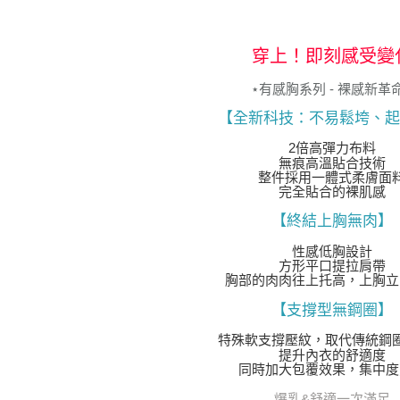
穿上！即刻感受變
⋆有感胸系列 - 裸感新革
【全新科技：不易鬆垮、起
2倍高彈力布料
無痕高溫貼合技術
整件採用一體式柔膚面
完全貼合的裸肌感
【終結上胸無肉】
性感低胸設計
方形平口提拉肩帶
胸部的肉肉往上托高，上胸立
【支撐型無鋼圈】
特殊軟支撐壓紋，取代傳統鋼
提升內衣的舒適度
同時加大包覆效果，集中度
爆乳&舒適一次滿足