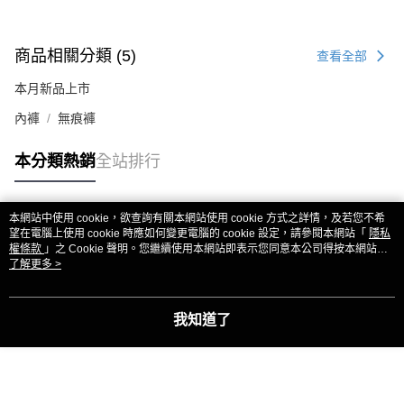
商品相關分類 (5)
查看全部
本月新品上市
內褲
無痕褲
本分類熱銷
全站排行
本網站中使用 cookie，欲查詢有關本網站使用 cookie 方式之詳情，及若您不希
熱門標籤
望在電腦上使用 cookie 時應如何變更電腦的 cookie 設定，請參閱本網站「
隱私
權條款
」之 Cookie 聲明。您繼續使用本網站即表示您同意本公司得按本網站使
用條款之 Cookie 聲明使用 cookie。
了解更多 >
我知道了