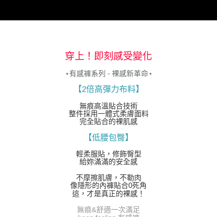
穿上！即刻感受變化
⋆有感褲系列 - 裸感新革命⋆
【2倍高彈力布料】
無痕高溫貼合技術
整件採用一體式柔膚面料
完全貼合的裸肌感
【低腰包臀】
輕柔服貼，修飾臀型
給妳滿滿的安全感
不摩擦肌膚，不勒肉
像隱形的內褲貼合0死角
這，才是真正的裸感！
無痕&舒適一次滿足