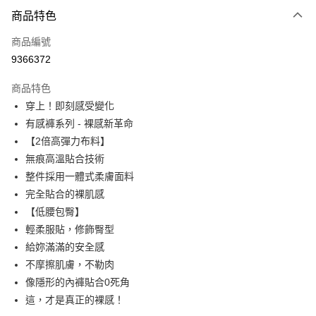
付款方式
商品特色
信用卡一次付款
商品編號
信用卡分期付款
9366372
3 期 0 利率 每期
NT$96
21家銀行
商品特色
6 期 0 利率 每期
NT$48
21家銀行
合作金庫商業銀行
第一商業銀行
穿上！即刻感受變化
華南商業銀行
彰化商業銀行
合作金庫商業銀行
第一商業銀行
超商取貨付款
有感褲系列 - 裸感新革命
上海商業儲蓄銀行
台北富邦商業銀行
華南商業銀行
彰化商業銀行
國泰世華商業銀行
兆豐國際商業銀行
【2倍高彈力布料】
LINE Pay
上海商業儲蓄銀行
台北富邦商業銀行
臺灣中小企業銀行
台中商業銀行
無痕高溫貼合技術
國泰世華商業銀行
兆豐國際商業銀行
匯豐（台灣）商業銀行
華泰商業銀行
Apple Pay
臺灣中小企業銀行
台中商業銀行
整件採用一體式柔膚面料
聯邦商業銀行
遠東國際商業銀行
匯豐（台灣）商業銀行
華泰商業銀行
完全貼合的裸肌感
街口支付
元大商業銀行
永豐商業銀行
聯邦商業銀行
遠東國際商業銀行
【低腰包臀】
玉山商業銀行
星展（台灣）商業銀行
元大商業銀行
永豐商業銀行
ATM付款
輕柔服貼，修飾臀型
台新國際商業銀行
中國信託商業銀行
玉山商業銀行
星展（台灣）商業銀行
台灣樂天信用卡公司
給妳滿滿的安全感
台新國際商業銀行
中國信託商業銀行
運送方式
不摩擦肌膚，不勒肉
台灣樂天信用卡公司
全家付款取貨
像隱形的內褲貼合0死角
這，才是真正的裸感！
每筆NT$80，滿NT$600(含以上)免運費