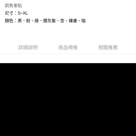
7-11付款取貨
銷售重點
每筆NT$80，滿NT$800(含以上)免運費
尺寸：S~XL
顏色：黑、粉、綠、煙灰紫、杏、裸膚、咖
黑貓宅配
每筆NT$80，滿NT$600(含以上)免運費
詳細說明
商品規格
相關推薦