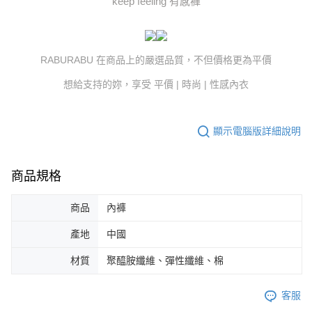
keep feeling 有感褲
RABURABU 在商品上的嚴選品質，不但價格更為平價
想給支持的妳，享受 平價 | 時尚 | 性感內衣
顯示電腦版詳細說明
商品規格
商品
內褲
產地
中國
材質
聚醯胺纖維、彈性纖維、棉
客服