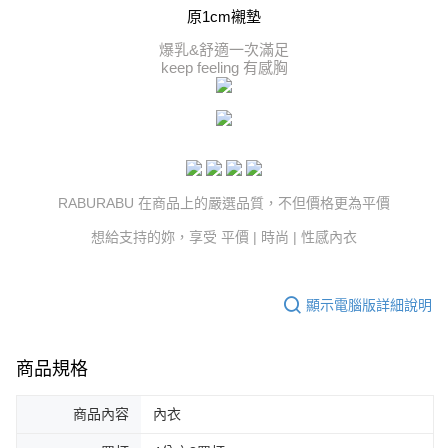
原1cm襯墊
爆乳&舒適一次滿足
keep feeling 有感胸
RABURABU 在商品上的嚴選品質，不但價格更為平價
想給支持的妳，享受 平價 | 時尚 | 性感內衣
顯示電腦版詳細說明
商品規格
商品內容
內衣