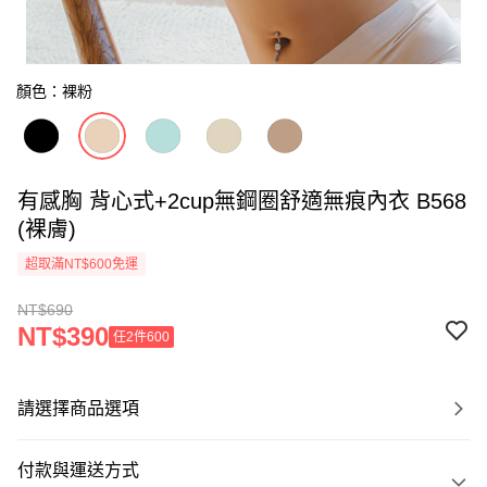
顏色：裸粉
有感胸 背心式+2cup無鋼圈舒適無痕內衣 B568
(裸膚)
超取滿NT$600免運
NT$690
NT$390
任2件600
請選擇商品選項
付款與運送方式