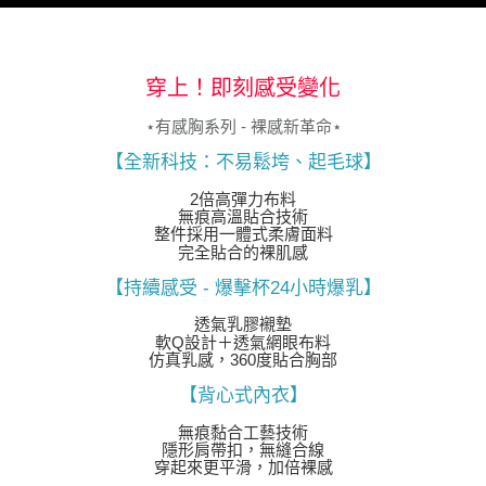
３．未成年的使用者請事先徵得法定代理人或監護人之同意方可使用
「AFTEE先享後付」，若未經同意申辦者引起之損失，本公司不負相關責
任。
４．使用「AFTEE先享後付」時，將依據個別帳號之用戶狀況，依本公司即
穿上！即刻感受變化
時審查核予不同之上限額度；若仍有額度不足之情形，本公司將視審查結果
請求用戶進行身份認證。
⋆有感胸系列 - 裸感新革命⋆
５．嚴禁一人註冊多個帳號或使用他人資訊註冊。若發現惡意使用之情形，
恩沛科技股份有限公司將有權停止該用戶之使用額度並採取法律行動。
【全新科技：不易鬆垮、起毛球】
2倍高彈力布料
無痕高溫貼合技術
整件採用一體式柔膚面料
完全貼合的裸肌感
【持續感受 - 爆擊杯24小時爆乳】
透氣乳膠襯墊
軟Q設計＋透氣網眼布料
仿真乳感，360度貼合胸部
【背心式內衣】
無痕黏合工藝技術
隱形肩帶扣，無縫合線
穿起來更平滑，加倍裸感