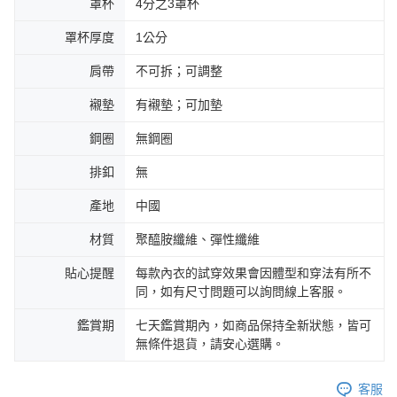
罩杯
4分之3罩杯
罩杯厚度
1公分
肩帶
不可拆；可調整
襯墊
有襯墊；可加墊
鋼圈
無鋼圈
排釦
無
產地
中國
材質
聚醯胺纖維、彈性纖維
貼心提醒
每款內衣的試穿效果會因體型和穿法有所不
同，如有尺寸問題可以詢問線上客服。
鑑賞期
七天鑑賞期內，如商品保持全新狀態，皆可
無條件退貨，請安心選購。
客服