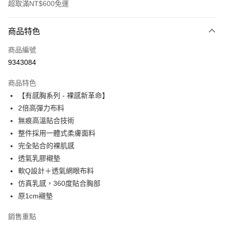
超取滿NT$600免運
付款方式
商品特色
信用卡一次付款
商品編號
信用卡分期付款
9343084
3 期 0 利率 每期
NT$230
21家銀行
商品特色
6 期 0 利率 每期
NT$115
21家銀行
合作金庫商業銀行
第一商業銀行
【有感胸系列 - 裸感新革命】
華南商業銀行
彰化商業銀行
合作金庫商業銀行
第一商業銀行
超商取貨付款
2倍高彈力布料
上海商業儲蓄銀行
台北富邦商業銀行
華南商業銀行
彰化商業銀行
國泰世華商業銀行
兆豐國際商業銀行
無痕高溫貼合技術
LINE Pay
上海商業儲蓄銀行
台北富邦商業銀行
臺灣中小企業銀行
台中商業銀行
整件採用一體式柔膚面料
國泰世華商業銀行
兆豐國際商業銀行
匯豐（台灣）商業銀行
華泰商業銀行
Apple Pay
臺灣中小企業銀行
台中商業銀行
完全貼合的裸肌感
聯邦商業銀行
遠東國際商業銀行
匯豐（台灣）商業銀行
華泰商業銀行
透氣乳膠襯墊
街口支付
元大商業銀行
永豐商業銀行
聯邦商業銀行
遠東國際商業銀行
軟Q設計＋透氣網眼布料
玉山商業銀行
星展（台灣）商業銀行
元大商業銀行
永豐商業銀行
悠遊付
仿真乳感，360度貼合胸部
台新國際商業銀行
中國信託商業銀行
玉山商業銀行
星展（台灣）商業銀行
台灣樂天信用卡公司
原1cm襯墊
台新國際商業銀行
中國信託商業銀行
AFTEE先享後付
台灣樂天信用卡公司
相關說明
銷售重點
【關於「AFTEE先享後付」】