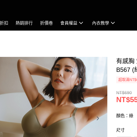
折扣
熱銷排行
折價卷
會員權益
內衣教學
有感胸
B567 (
超取滿NT$
NT$690
NT$5
顏色：綠
尺寸