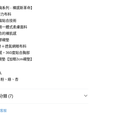
0 利率 每期
NT$230
21家銀行
胸系列 - 裸感新革命】
0 利率 每期
NT$115
21家銀行
庫商業銀行
第一商業銀行
彈力布料
業銀行
彰化商業銀行
溫貼合技術
庫商業銀行
第一商業銀行
付款
業儲蓄銀行
台北富邦商業銀行
業銀行
彰化商業銀行
用一體式柔膚面料
華商業銀行
兆豐國際商業銀行
業儲蓄銀行
台北富邦商業銀行
合的裸肌感
小企業銀行
台中商業銀行
華商業銀行
兆豐國際商業銀行
膠襯墊
台灣）商業銀行
華泰商業銀行
小企業銀行
台中商業銀行
業銀行
遠東國際商業銀行
計＋透氣網眼布料
台灣）商業銀行
華泰商業銀行
業銀行
永豐商業銀行
感，360度貼合胸部
業銀行
遠東國際商業銀行
業銀行
星展（台灣）商業銀行
業銀行
永豐商業銀行
m襯墊【加贈2cm襯墊】
際商業銀行
中國信託商業銀行
業銀行
星展（台灣）商業銀行
天信用卡公司
際商業銀行
中國信託商業銀行
享後付
L
天信用卡公司
、粉、綠、杏
FTEE先享後付」】
先享後付是「在收到商品之後才付款」的支付方式。 讓您購物簡單
心！
：不需註冊會員、不需綁卡、不需儲值。
類 (7)
：只要手機號碼，簡訊認證，即可結帳。
：先確認商品／服務後，再付款。
上市
客服
取貨
EE先享後付」結帳流程】
鋼圈