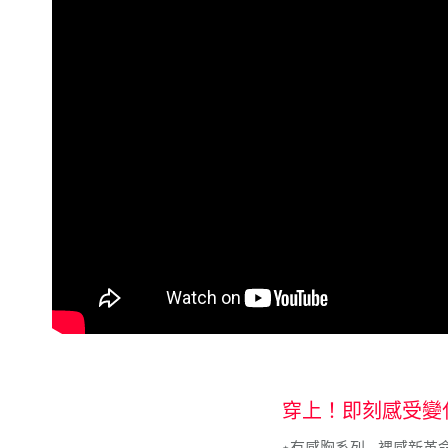
形，恩沛
動。
穿上！即刻感受變
⋆有感胸系列 - 裸感新革