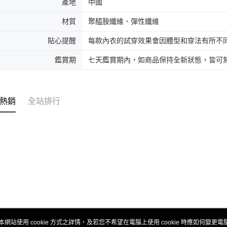
產地
中國
材質
聚醯胺纖維、彈性纖維
貼心提醒
每款內衣的試穿效果會因體型和穿法有所不
鑑賞期
七天鑑賞期內，如商品保持全新狀態，皆可
熱銷
全站排行
本網站使用 cookie 方式之詳情，及若您不希望在電腦上使用 cookie 時應如何變更電腦的