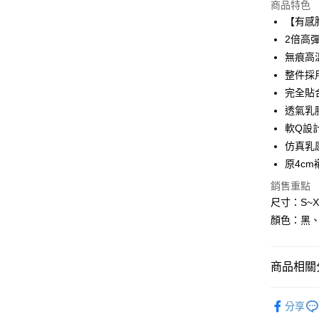
商品特色
3 期 
【有感
6 期 
合作金
2倍高
華南商
無痕高
合作金
超商取貨
上海商
華南商
整件採
國泰世
LINE Pay
上海商
完全貼
臺灣中
國泰世
透氣乳
匯豐（
Apple Pay
臺灣中
聯邦商
軟Q設
匯豐（
街口支付
元大商
仿真乳
聯邦商
玉山商
元大商
原4c
悠遊付
台新國
玉山商
銷售重點
台灣樂
台新國
AFTEE先
尺寸：S~X
台灣樂
相關說明
顏色：黑
【關於「A
ATM付款
AFTEE
便利好安
１．簡單
商品相關分
２．便利
運送方式
３．安心
本月新品
分享
全家付款
【「AFT
內衣
無