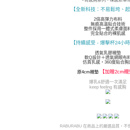
【全新科技：不易鬆垮、起
2倍高彈力布料
無痕高溫貼合技術
整件採用一體式柔膚面
完全貼合的裸肌感
【持續感受 - 爆擊杯24小
透氣乳膠襯墊
軟Q設計＋透氣網眼布
仿真乳感，360度貼合胸
【加贈2cm襯
原4cm襯墊
爆乳&舒適一次滿足
keep feeling 有感胸
RABURABU 在商品上的嚴選品質，