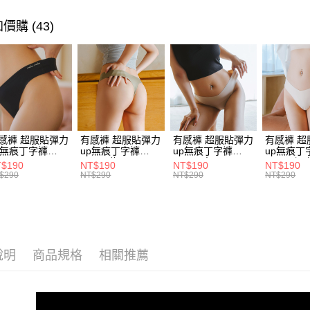
每筆NT$8
１．於結帳
付」結帳
內衣
豐
價購 (43)
7-11付款
２．訂單
內衣
素
３．收到繳
每筆NT$8
／ATM／
│有感胸系
※ 請注意
黑貓宅配
絡購買商品
❤️有感胸 | 
先享後付
每筆NT$8
※ 交易是
熱銷推薦
是否繳費成
付客戶支
感褲 超服貼彈力
有感褲 超服貼彈力
有感褲 超服貼彈力
有感褲 超
p無痕丁字褲
up無痕丁字褲
up無痕丁字褲
up無痕丁
【注意事
48 (黑)
P248 (綠)
P248 (杏)
P248 (裸
$190
NT$190
NT$190
NT$190
１．透過由
$290
NT$290
NT$290
NT$290
交易，需
求債權轉
２．關於
https://aft
３．未成
「AFTE
說明
商品規格
相關推薦
任。
４．使用「
即時審查
結果請求
５．嚴禁