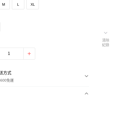
M
L
XL
清除
紀錄
送方式
600免運
次付款
期付款