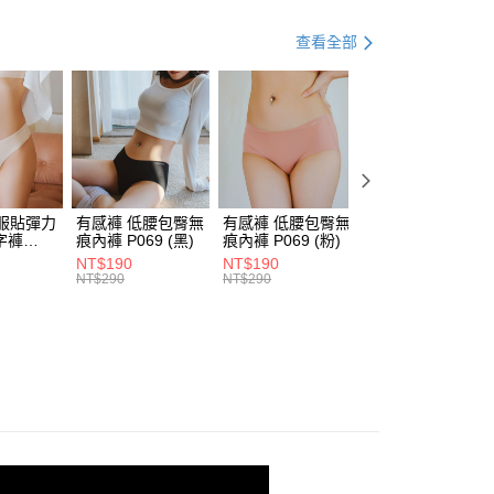
0，滿NT$600(含以上)免運費
方式選擇「AFTEE先享後付」後，將跳轉至「AFTEE先享後
頁面，進行簡訊認證並確認金額後，即可完成結帳。
滿集中
查看全部
取貨
成立數日內，您將收到繳費通知簡訊。
面無痕
費通知簡訊後14天內，點擊此簡訊中的連結，可透過四大超商
0，滿NT$800(含以上)免運費
網路銀行／等多元方式進行付款，方視為交易完成。
列│
：結帳手續完成當下不需立刻繳費，但若您需要取消訂單，請聯
的店家。未經商家同意取消之訂單仍視為有效，需透過AFTEE
1件520 up
繳納相關費用。
0，滿NT$600(含以上)免運費
否成功請以「AFTEE先享後付 」之結帳頁面顯示為準，若有關於
爆擊款 | 4cm+2cm襯墊
功／繳費後需取消欲退款等相關疑問，請聯繫「AFTEE先享後
援中心」
https://netprotections.freshdesk.com/support/home
服貼彈力
有感褲 低腰包臀無
有感褲 低腰包臀無
有感褲 低腰包臀
字褲
痕內褲 P069 (黑)
痕內褲 P069 (粉)
痕內褲 P069 (綠)
項】
膚)
NT$190
NT$190
NT$190
恩沛科技股份有限公司提供之「AFTEE先享後付」服務完成之
NT$290
NT$290
NT$290
依本服務之必要範圍內提供個人資料，並將交易相關給付款項請
讓予恩沛科技股份有限公司。
個人資料處理事宜，請瀏覽以下網址：
ee.tw/terms/#terms3
年的使用者請事先徵得法定代理人或監護人之同意方可使用
E先享後付」，若未經同意申辦者引起之損失，本公司不負相關責
AFTEE先享後付」時，將依據個別帳號之用戶狀況，依本公司
核予不同之上限額度；若仍有額度不足之情形，本公司將視審查
用戶進行身份認證。
一人註冊多個帳號或使用他人資訊註冊。若發現惡意使用之情