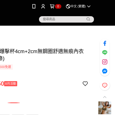
0
中文 (繁體)
 爆擊杯4cm+2cm無鋼圈舒適無痕內衣
綠)
600免運
50
8月活動