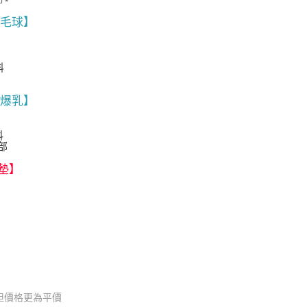
毛球】
料
時爆乳】
料
部
墊】
不但價格更為平價