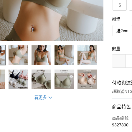
S
襯墊
送2cm
數量
付款與運
超取滿NT$
看更多
付款方式
商品特色
信用卡一
商品編號
9327800
信用卡分