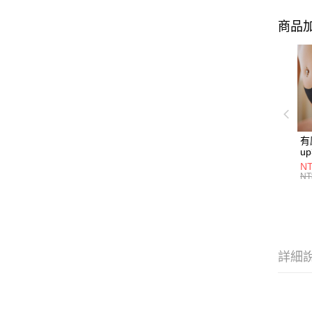
商品加
有
u
P2
NT
NT
詳細