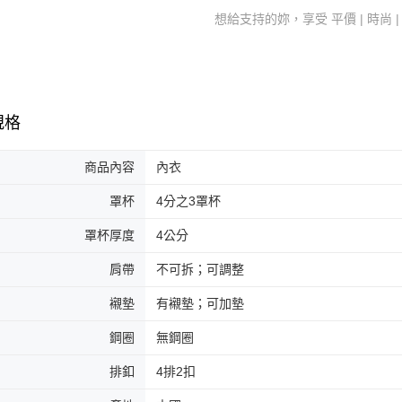
想給支持的妳，享受 平價 | 時尚 
規格
商品內容
內衣
罩杯
4分之3罩杯
罩杯厚度
4公分
肩帶
不可拆；可調整
襯墊
有襯墊；可加墊
鋼圈
無鋼圈
排釦
4排2扣