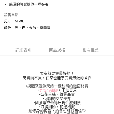
絲滑的觸感讓你一覺好眠
每筆NT$80，滿NT$600(含以上)免運費
7-11付款取貨
銷售重點
每筆NT$80，滿NT$800(含以上)免運費
尺寸：M~XL
顏色：黑、白、天藍、莫蘭灰
黑貓宅配
每筆NT$80，滿NT$600(含以上)免運費
詳細說明
商品規格
相關推薦
要穿就要穿最好的！
高貴而不貴，在家也能享受貴婦級的睡衣
•摸起來就像天絲一樣絲滑的緞面材質
•
，不怕害羞
防激凸薄襯
•凸花蕾絲，氣質高貴
•可調的交叉美背
•側腰鏤空蕾絲展現性感側腰
•浪漫細節，花邊裙擺
超修身的剪裁，約會也能很自信♡