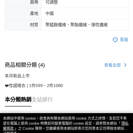
肩帶
可調整
產地
中國
材質
聚醯胺纖維、聚酯纖維、彈性纖維
客服
商品相關分類 (4)
查看全部
本月新品上市
❤️性感睡衣 | 1件599、2件1080
本分類熱銷
全站排行
本網站中使用 cookie，欲查詢有關本網站使用 cookie 方式之詳情，及若您不希
熱門標籤
望在電腦上使用 cookie 時應如何變更電腦的 cookie 設定，請參閱本網站「
隱私
權條款
」之 Cookie 聲明。您繼續使用本網站即表示您同意本公司得按本網站使