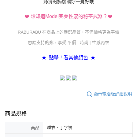
絲滑的觸感讓你一覺好眠
❤️ 想知道Model完美性感的秘密武器？❤️
RABURABU 在商品上的嚴選品質，不但價格更為平價
想給支持的妳，享受 平價 | 時尚 | 性感內衣
★ 點擊！看其他顏色 ★
顯示電腦版詳細說明
商品規格
商品
睡衣、丁字褲