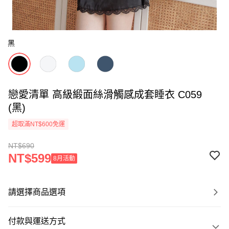
黑
戀愛清單 高級緞面絲滑觸感成套睡衣 C059
(黑)
超取滿NT$600免運
NT$690
NT$599
8月活動
請選擇商品選項
付款與運送方式