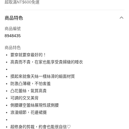
超取滿NT$600免運
付款方式
商品特色
信用卡一次付款
商品編號
信用卡分期付款
8948435
3 期 0 利率 每期
NT$230
21家銀行
商品特色
6 期 0 利率 每期
NT$115
21家銀行
合作金庫商業銀行
第一商業銀行
要穿就要穿最好的！
華南商業銀行
彰化商業銀行
合作金庫商業銀行
第一商業銀行
超商取貨付款
高貴而不貴，在家也能享受貴婦級的睡衣
上海商業儲蓄銀行
台北富邦商業銀行
華南商業銀行
彰化商業銀行
國泰世華商業銀行
兆豐國際商業銀行
LINE Pay
上海商業儲蓄銀行
台北富邦商業銀行
臺灣中小企業銀行
台中商業銀行
摸起來就像天絲一樣絲滑的緞面材質
國泰世華商業銀行
兆豐國際商業銀行
匯豐（台灣）商業銀行
華泰商業銀行
Apple Pay
臺灣中小企業銀行
台中商業銀行
防激凸薄襯，不怕害羞
聯邦商業銀行
遠東國際商業銀行
匯豐（台灣）商業銀行
華泰商業銀行
凸花蕾絲，氣質高貴
街口支付
元大商業銀行
永豐商業銀行
聯邦商業銀行
遠東國際商業銀行
可調的交叉美背
玉山商業銀行
星展（台灣）商業銀行
元大商業銀行
永豐商業銀行
ATM付款
側腰鏤空蕾絲展現性感側腰
台新國際商業銀行
中國信託商業銀行
玉山商業銀行
星展（台灣）商業銀行
台灣樂天信用卡公司
浪漫細節，花邊裙擺
台新國際商業銀行
中國信託商業銀行
運送方式
台灣樂天信用卡公司
全家付款取貨
超修身的剪裁，約會也能很自信♡