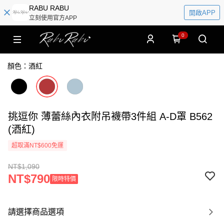
RABU RABU
開啟APP
立刻使用官方APP
0
顏色：酒紅
挑逗你 薄蕾絲內衣附吊襪帶3件組 A-D罩 B562
(酒紅)
超取滿NT$600免運
NT$1,090
NT$790
限時特價
請選擇商品選項