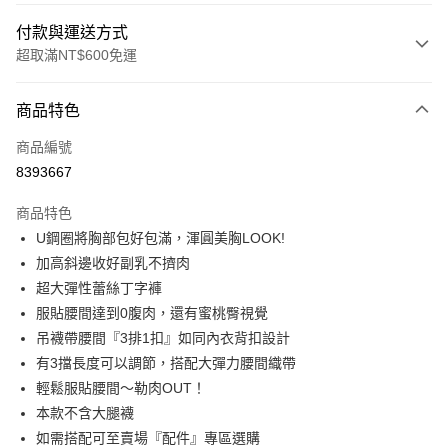
付款與運送方式
超取滿NT$600免運
付款方式
商品特色
信用卡一次付款
商品編號
信用卡分期付款
8393667
3 期 0 利率 每期
NT$363
21家銀行
商品特色
6 期 0 利率 每期
NT$181
21家銀行
合作金庫商業銀行
第一商業銀行
U鋼圈將胸部包好包滿，渾圓美胸LOOK!
華南商業銀行
彰化商業銀行
合作金庫商業銀行
第一商業銀行
超商取貨付款
加高斜邊收好副乳不擠肉
上海商業儲蓄銀行
台北富邦商業銀行
華南商業銀行
彰化商業銀行
國泰世華商業銀行
兆豐國際商業銀行
超大彈性蕾絲丁字褲
LINE Pay
上海商業儲蓄銀行
台北富邦商業銀行
臺灣中小企業銀行
台中商業銀行
服貼腰間達到0腹肉，還有蜜桃臀視覺
國泰世華商業銀行
兆豐國際商業銀行
匯豐（台灣）商業銀行
華泰商業銀行
Apple Pay
臺灣中小企業銀行
台中商業銀行
吊襪帶腰間『3排1扣』如同內衣背扣設計
聯邦商業銀行
遠東國際商業銀行
匯豐（台灣）商業銀行
華泰商業銀行
有3擋長度可以調節，搭配大彈力腰間織帶
街口支付
元大商業銀行
永豐商業銀行
聯邦商業銀行
遠東國際商業銀行
輕鬆服貼腰間～勒肉OUT！
玉山商業銀行
星展（台灣）商業銀行
元大商業銀行
永豐商業銀行
悠遊付
本款不含大腿襪
台新國際商業銀行
中國信託商業銀行
玉山商業銀行
星展（台灣）商業銀行
台灣樂天信用卡公司
如需搭配可至賣場『配件』專區選購
台新國際商業銀行
中國信託商業銀行
AFTEE先享後付