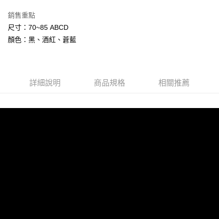
台灣樂天信用卡公司
相關說明
銷售重點
【關於「AFTEE先享後付」】
尺寸：70~85 ABCD
ATM付款
AFTEE先享後付是「在收到商品之後才付款」的支付方式。 讓您購物簡單
便利好安心！
顏色：黑、酒紅、蒼藍
１．簡單：不需註冊會員、不需綁卡、不需儲值。
運送方式
２．便利：只要手機號碼，簡訊認證，即可結帳。
３．安心：先確認商品／服務後，再付款。
全家付款取貨
每筆NT$80，滿NT$600(含以上)免運費
【「AFTEE先享後付」結帳流程】
詳細說明
商品規格
相關推薦
１．於結帳方式選擇「AFTEE先享後付」後，將跳轉至「AFTEE先享後付」
7-11付款取貨
結帳頁面，進行簡訊認證並確認金額後，即可完成結帳。
２．訂單成立數日內，您將收到繳費通知簡訊。
每筆NT$80，滿NT$800(含以上)免運費
３．收到繳費通知簡訊後14天內，點擊此簡訊中的連結，可透過四大超商／
ATM／網路銀行／等多元方式進行付款，方視為交易完成。
黑貓宅配
※ 請注意：結帳手續完成當下不需立刻繳費，但若您需要取消訂單，請聯絡
每筆NT$80，滿NT$600(含以上)免運費
購買商品的店家。未經商家同意取消之訂單仍視為有效，需透過AFTEE先享
後付繳納相關費用。
※ 交易是否成功請以「AFTEE先享後付 」之結帳頁面顯示為準，若有關於
是否繳費成功／繳費後需取消欲退款等相關疑問，請聯繫「AFTEE先享後付
客戶支援中心」
https://netprotections.freshdesk.com/support/home
【注意事項】
１．透過由恩沛科技股份有限公司提供之「AFTEE先享後付」服務完成之交
易，需依本服務之必要範圍內提供個人資料，並將交易相關給付款項請求債