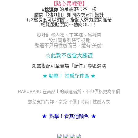
【貼心吊襪帶】
的吊襪帶很不一樣
#挑逗你
腰間『3排1扣』如同內衣背扣設計
有3擋長度可以調節，搭配大彈力腰間織帶
輕鬆服貼腰間～勒肉OUT！
設計師將內衣、丁字褲、吊襪帶
設計同系列鏤空視覺
整體不只是性感而已，還有"美感"
☆此款不包含大腿襪
如需搭配可至賣場『配件』專區選購
★ 點擊！ 性感配件區 ★
RABURABU 在商品上的嚴選品質，不但價格更為平價
想給支持的妳，享受 平價 | 時尚 | 性感內衣
★ 點擊！看其他顏色 ★