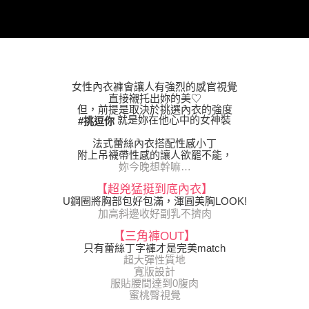
權轉讓予恩沛科技股份有限公司。
２．關於個人資料處理事宜，請瀏覽以下網址：
https://aftee.tw/terms/#terms3
３．未成年的使用者請事先徵得法定代理人或監護人之同意方可使用
「AFTEE先享後付」，若未經同意申辦者引起之損失，本公司不負相關責
任。
４．使用「AFTEE先享後付」時，將依據個別帳號之用戶狀況，依本公司即
女性內衣褲會讓人有強烈的感官視覺
時審查核予不同之上限額度；若仍有額度不足之情形，本公司將視審查結果
直接襯托出妳的美♡
請求用戶進行身份認證。
但，前提是取決於挑選內衣的強度
５．嚴禁一人註冊多個帳號或使用他人資訊註冊。若發現惡意使用之情形，
就是妳在他心中的女神裝
#挑逗你
恩沛科技股份有限公司將有權停止該用戶之使用額度並採取法律行動。
法式蕾絲內衣搭配性感小丁
附上吊襪帶性感的讓人欲罷不能，
妳今晚想幹嘛…
【超兇猛挺到底內衣】
U鋼圈將胸部包好包滿，渾圓美胸LOOK!
加高斜邊收好副乳不擠肉
【三角褲OUT】
只有蕾絲丁字褲才是完美match
超大彈性質地
寬版設計
服貼腰間達到0腹肉
蜜桃臀視覺