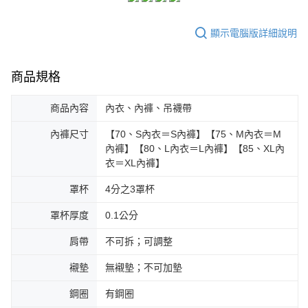
顯示電腦版詳細說明
商品規格
商品內容
內衣、內褲、吊襪帶
內褲尺寸
【70、S內衣＝S內褲】【75、M內衣＝M
內褲】【80、L內衣＝L內褲】【85、XL內
衣＝XL內褲】
罩杯
4分之3罩杯
罩杯厚度
0.1公分
肩帶
不可拆；可調整
襯墊
無襯墊；不可加墊
鋼圈
有鋼圈