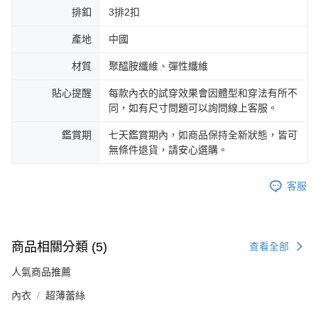
排釦
3排2扣
產地
中國
材質
聚醯胺纖維、彈性纖維
貼心提醒
每款內衣的試穿效果會因體型和穿法有所不
同，如有尺寸問題可以詢問線上客服。
鑑賞期
七天鑑賞期內，如商品保持全新狀態，皆可
無條件退貨，請安心選購。
客服
商品相關分類 (5)
查看全部
人氣商品推薦
內衣
超薄蕾絲