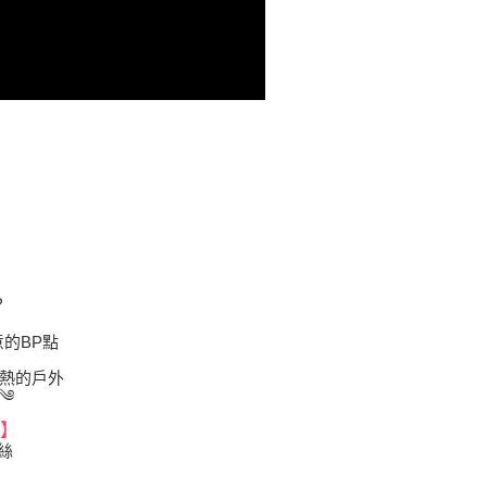
！
】
？
的BP點
熱的戶外
༄
】
絲