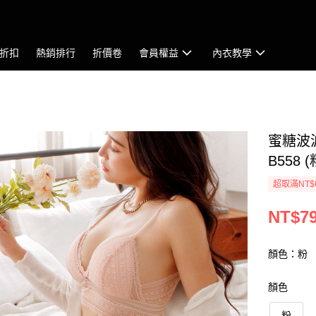
折扣
熱銷排行
折價卷
會員權益
內衣教學
蜜糖波
B558 (
超取滿NT$
NT$7
顏色：粉
顏色
粉