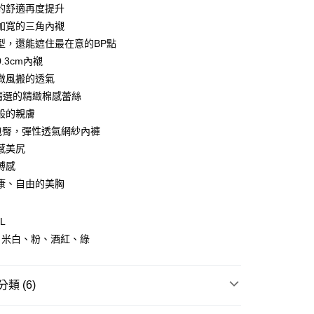
0 利率 每期
NT$263
21家銀行
的舒適再度提升
0 利率 每期
NT$131
21家銀行
庫商業銀行
第一商業銀行
加寬的三角內襯
業銀行
彰化商業銀行
型，還能遮住最在意的BP點
庫商業銀行
第一商業銀行
付款
業儲蓄銀行
台北富邦商業銀行
業銀行
彰化商業銀行
.3cm內襯
華商業銀行
兆豐國際商業銀行
業儲蓄銀行
台北富邦商業銀行
微風搬的透氣
小企業銀行
台中商業銀行
華商業銀行
兆豐國際商業銀行
U精選的精緻棉感蕾絲
台灣）商業銀行
華泰商業銀行
小企業銀行
台中商業銀行
業銀行
遠東國際商業銀行
般的親膚
台灣）商業銀行
華泰商業銀行
業銀行
永豐商業銀行
包臀，彈性透氣網紗內褲
業銀行
遠東國際商業銀行
業銀行
星展（台灣）商業銀行
業銀行
永豐商業銀行
感美尻
際商業銀行
中國信託商業銀行
業銀行
星展（台灣）商業銀行
縛感
天信用卡公司
際商業銀行
中國信託商業銀行
享後付
康、自由的美胸
天信用卡公司
FTEE先享後付」】
先享後付是「在收到商品之後才付款」的支付方式。 讓您購物簡單
L
心！
、米白、粉、酒紅、綠
：不需註冊會員、不需綁卡、不需儲值。
：只要手機號碼，簡訊認證，即可結帳。
：先確認商品／服務後，再付款。
類 (6)
取貨
EE先享後付」結帳流程】
0，滿NT$600(含以上)免運費
方式選擇「AFTEE先享後付」後，將跳轉至「AFTEE先享後
薄蕾絲