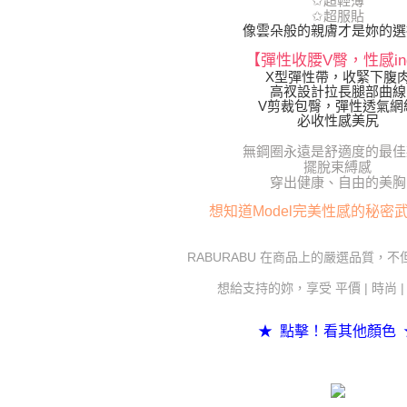
✩超輕薄
✩超服貼
像雲朵般的親膚才是妳的選
【彈性收腰V臀，性感in
X型彈性帶，收緊下腹
高衩設計拉長腿部曲線
V剪裁包臀，彈性透氣網
必收性感美尻
無鋼圈永遠是舒適度的最佳
擺脫束縛感
穿出健康、自由的美胸
想知道Model完美性感的秘密
RABURABU 在商品上的嚴選品質，
想給支持的妳，享受 平價 | 時尚 
★ 點擊！看其他顏色 