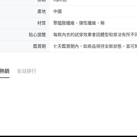
產地
中國
材質
聚醯胺纖維、彈性纖維、棉
貼心提醒
每款內衣的試穿效果會因體型和穿法有所不
鑑賞期
七天鑑賞期內，如商品保持全新狀態，皆可
熱銷
全站排行