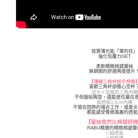
動。
就算薄也能「罩的住」
強化包覆力GET
柔軟精緻棉感蕾絲
無鋼圈的舒適再度提升
【薄襯三角杯超乎想像
喜歡三角杯卻擔心空杯
加大＋加寬的三角內襯
不但服貼胸型，還能遮住最在意
超透氣0.3cm內襯
不管在悶熱的場合工作，或是炎
都能感受像微風搬的透氣
【蕾絲竟然比棉還舒適
RABU精選的精緻棉感蕾
✩超透氣