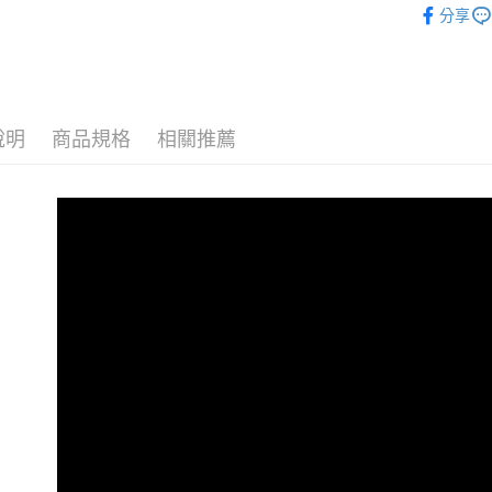
付」結帳
分享
7-11付款
２．訂單
內衣
法
３．收到繳
每筆NT$8
本月新品
／ATM／
※ 請注意
黑貓宅配
內衣
無
絡購買商品
先享後付
每筆NT$8
說明
商品規格
相關推薦
📢 折扣
※ 交易是
是否繳費成
內衣
豐
付客戶支
【注意事
１．透過由
交易，需
求債權轉
２．關於
https://aft
３．未成
「AFTE
任。
４．使用「
即時審查
結果請求
５．嚴禁
形，恩沛