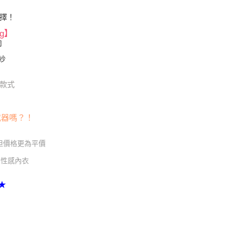
擇！
g】
肉
紗
款式
武器嗎？！
不但價格更為平價
| 性感內衣
★