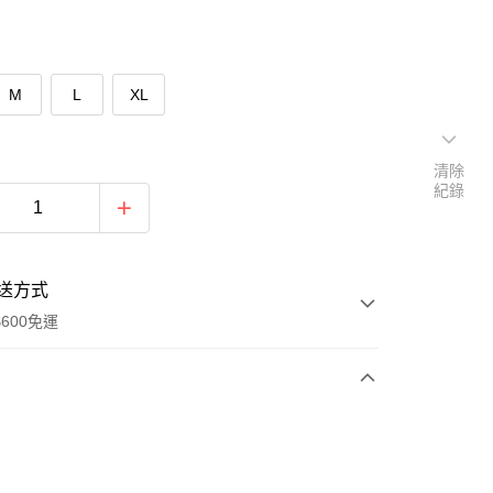
M
L
XL
清除
紀錄
送方式
600免運
次付款
期付款