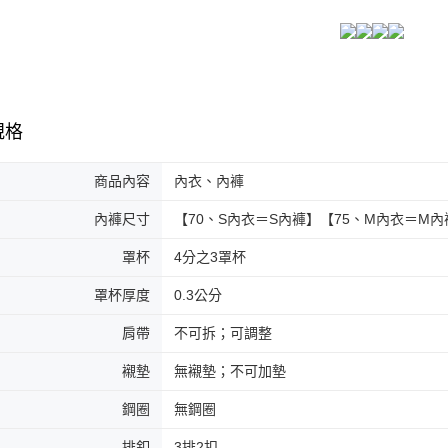
規格
商品內容
內衣、內褲
內褲尺寸
【70、S內衣＝S內褲】【75、M內衣＝M內
罩杯
4分之3罩杯
罩杯厚度
0.3公分
肩帶
不可拆；可調整
襯墊
無襯墊；不可加墊
鋼圈
無鋼圈
排釦
3排2扣