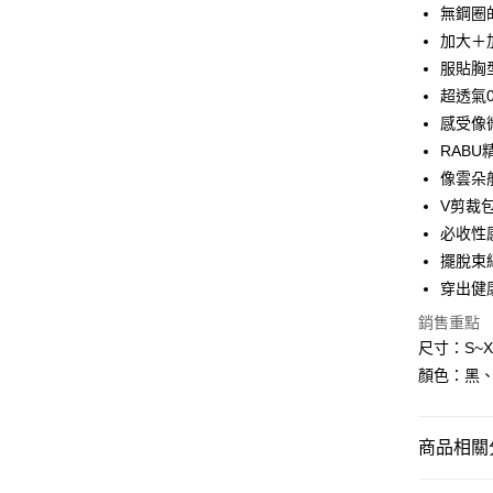
3 期 
無鋼圈
6 期 
合作金
加大＋
華南商
服貼胸
合作金
超商取貨
上海商
華南商
超透氣0
國泰世
LINE Pay
上海商
感受像
臺灣中
國泰世
RAB
匯豐（
Apple Pay
臺灣中
聯邦商
像雲朵
匯豐（
街口支付
元大商
V剪裁
聯邦商
玉山商
元大商
必收性
悠遊付
台新國
玉山商
擺脫束
台灣樂
台新國
AFTEE先
穿出健
台灣樂
相關說明
銷售重點
【關於「A
ATM付款
AFTEE
尺寸：S~X
便利好安
顏色：黑
１．簡單
２．便利
運送方式
３．安心
商品相關分
全家付款
【「AFT
每筆NT$8
１．於結帳
內衣
超