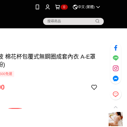
0
中文 (繁體)
波 棉花杯包覆式無鋼圈成套內衣 A-E罩
粉)
600免運
90