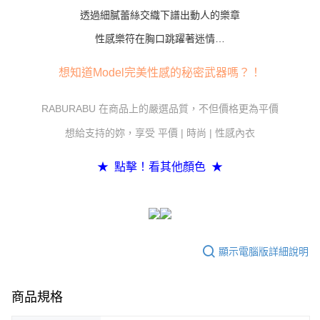
３．未成年的使用者請事先徵得法定代理人或監護人之同意方可使用
透過細膩蕾絲交織下譜出動人的樂章
「AFTEE先享後付」，若未經同意申辦者引起之損失，本公司不負相關責
任。
性感樂符在胸口跳躍著迷情…
４．使用「AFTEE先享後付」時，將依據個別帳號之用戶狀況，依本公司即
時審查核予不同之上限額度；若仍有額度不足之情形，本公司將視審查結果
想知道Model完美性感的秘密武器嗎？！
請求用戶進行身份認證。
５．嚴禁一人註冊多個帳號或使用他人資訊註冊。若發現惡意使用之情形，
恩沛科技股份有限公司將有權停止該用戶之使用額度並採取法律行動。
RABURABU 在商品上的嚴選品質，不但價格更為平價
想給支持的妳，享受 平價 | 時尚 | 性感內衣
★ 點擊！看其他顏色 ★
顯示電腦版詳細說明
商品規格