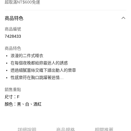
超取滿NT$600免運
付款方式
商品特色
信用卡一次付款
商品編號
信用卡分期付款
7428433
3 期 0 利率 每期
NT$216
21家銀行
商品特色
6 期 0 利率 每期
NT$108
21家銀行
合作金庫商業銀行
第一商業銀行
浪漫的二件式睡衣
華南商業銀行
彰化商業銀行
合作金庫商業銀行
第一商業銀行
超商取貨付款
在每個夜晚都給妳最迷人的誘惑
上海商業儲蓄銀行
台北富邦商業銀行
華南商業銀行
彰化商業銀行
國泰世華商業銀行
兆豐國際商業銀行
透過細膩蕾絲交織下譜出動人的樂章
LINE Pay
上海商業儲蓄銀行
台北富邦商業銀行
臺灣中小企業銀行
台中商業銀行
性感樂符在胸口跳躍著迷情…
國泰世華商業銀行
兆豐國際商業銀行
匯豐（台灣）商業銀行
華泰商業銀行
Apple Pay
臺灣中小企業銀行
台中商業銀行
聯邦商業銀行
遠東國際商業銀行
銷售重點
匯豐（台灣）商業銀行
華泰商業銀行
街口支付
元大商業銀行
永豐商業銀行
尺寸：F
聯邦商業銀行
遠東國際商業銀行
玉山商業銀行
星展（台灣）商業銀行
元大商業銀行
永豐商業銀行
顏色：黑、白、酒紅
悠遊付
台新國際商業銀行
中國信託商業銀行
玉山商業銀行
星展（台灣）商業銀行
台灣樂天信用卡公司
台新國際商業銀行
中國信託商業銀行
AFTEE先享後付
台灣樂天信用卡公司
相關說明
【關於「AFTEE先享後付」】
詳細說明
商品規格
相關推薦