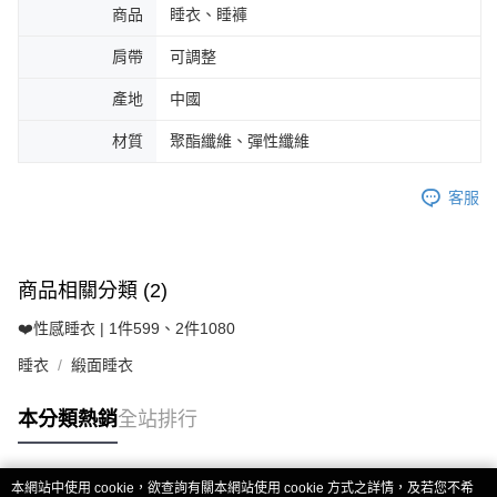
商品
睡衣、睡褲
肩帶
可調整
產地
中國
材質
聚酯纖維、彈性纖維
客服
商品相關分類 (2)
❤️性感睡衣 | 1件599、2件1080
睡衣
緞面睡衣
本分類熱銷
全站排行
本網站中使用 cookie，欲查詢有關本網站使用 cookie 方式之詳情，及若您不希