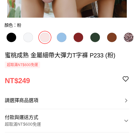
顏色：粉
蜜桃成熟 金屬細帶大彈力T字褲 P233 (粉)
超取滿NT$600免運
NT$249
請選擇商品選項
付款與運送方式
超取滿NT$600免運