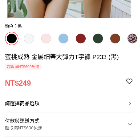
顏色：黑
蜜桃成熟 金屬細帶大彈力T字褲 P233 (黑)
超取滿NT$600免運
NT$249
請選擇商品選項
付款與運送方式
超取滿NT$600免運