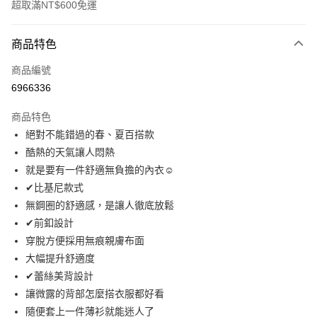
超取滿NT$600免運
付款方式
商品特色
信用卡一次付款
商品編號
信用卡分期付款
6966336
3 期 0 利率 每期
NT$263
21家銀行
商品特色
6 期 0 利率 每期
NT$131
21家銀行
合作金庫商業銀行
第一商業銀行
絕對不能錯過的春、夏百搭款
華南商業銀行
彰化商業銀行
合作金庫商業銀行
第一商業銀行
超商取貨付款
酷熱的天氣讓人悶熱
上海商業儲蓄銀行
台北富邦商業銀行
華南商業銀行
彰化商業銀行
國泰世華商業銀行
兆豐國際商業銀行
就是要有一件舒適無負擔的內衣☺
LINE Pay
上海商業儲蓄銀行
台北富邦商業銀行
臺灣中小企業銀行
台中商業銀行
✔比基尼款式
國泰世華商業銀行
兆豐國際商業銀行
匯豐（台灣）商業銀行
華泰商業銀行
Apple Pay
臺灣中小企業銀行
台中商業銀行
無鋼圈的舒適感，是讓人徹底放鬆
聯邦商業銀行
遠東國際商業銀行
匯豐（台灣）商業銀行
華泰商業銀行
✔前釦設計
街口支付
元大商業銀行
永豐商業銀行
聯邦商業銀行
遠東國際商業銀行
穿脫方便採用無痕親膚布面
玉山商業銀行
星展（台灣）商業銀行
元大商業銀行
永豐商業銀行
悠遊付
大幅提升舒適度
台新國際商業銀行
中國信託商業銀行
玉山商業銀行
星展（台灣）商業銀行
台灣樂天信用卡公司
✔蕾絲美背設計
台新國際商業銀行
中國信託商業銀行
AFTEE先享後付
讓微露的背部怎麼搭衣服都好看
台灣樂天信用卡公司
相關說明
隨便套上一件薄衫就能迷人了
【關於「AFTEE先享後付」】