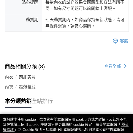
貼心提醒
每款內衣的試穿效果會因體型和穿法有所不
同，如有尺寸問題可以詢問線上客服。
鑑賞期
七天鑑賞期內，如商品保持全新狀態，皆可
無條件退貨，請安心選購。
客服
商品相關分類 (8)
查看全部
內衣
前釦美背
內衣
超薄蕾絲
本分類熱銷
全站排行
本網站中使用 cookie，欲查詢有關本網站使用 cookie 方式之詳情，及若您不希
熱門標籤
望在電腦上使用 cookie 時應如何變更電腦的 cookie 設定，請參閱本網站「
隱私
權條款
」之 Cookie 聲明。您繼續使用本網站即表示您同意本公司得按本網站使