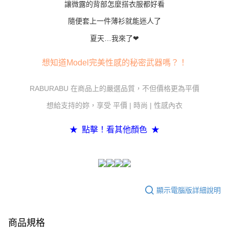
讓微露的背部怎麼搭衣服都好看
隨便套上一件薄衫就能迷人了
夏天…我來了❤
想知道Model完美性感的秘密武器嗎？！
RABURABU 在商品上的嚴選品質，不但價格更為平價
想給支持的妳，享受 平價 | 時尚 | 性感內衣
★ 點擊！看其他顏色 ★
顯示電腦版詳細說明
商品規格