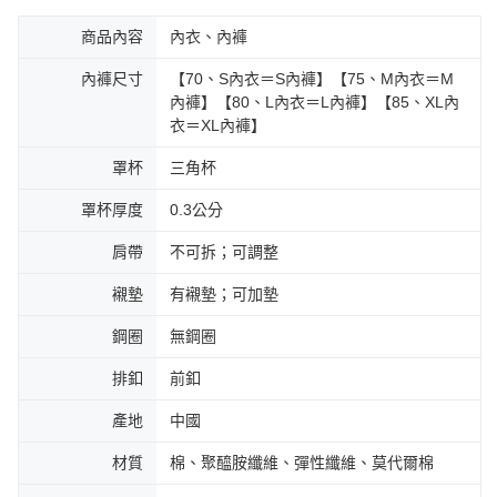
商品內容
內衣、內褲
內褲尺寸
【70、S內衣＝S內褲】【75、M內衣＝M
內褲】【80、L內衣＝L內褲】【85、XL內
衣＝XL內褲】
罩杯
三角杯
罩杯厚度
0.3公分
肩帶
不可拆；可調整
襯墊
有襯墊；可加墊
鋼圈
無鋼圈
排釦
前釦
產地
中國
材質
棉、聚醯胺纖維、彈性纖維、莫代爾棉