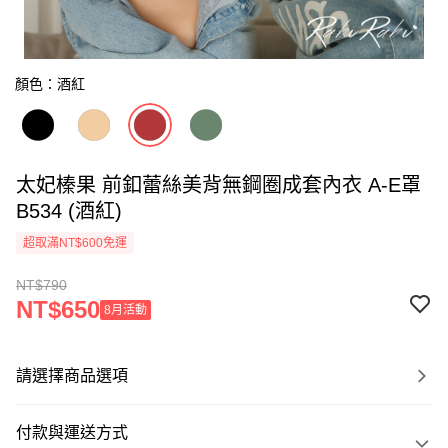
顏色：酒紅
太妃榛果 前釦蕾絲美背無鋼圈成套內衣 A-E罩
B534 (酒紅)
超取滿NT$600免運
NT$790
NT$650
8月活動
請選擇商品選項
付款與運送方式