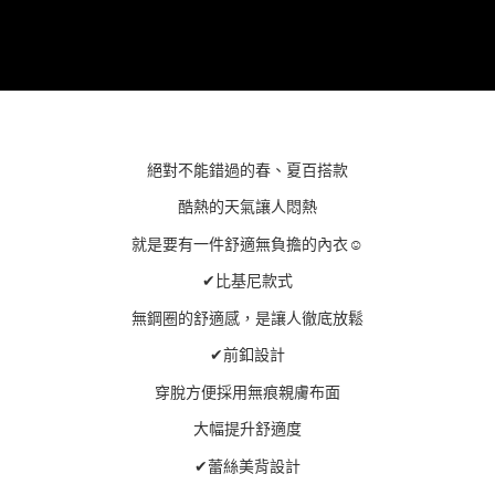
３．未成年的使用者請事先徵得法定代理人或監護人之同意方可使用
「AFTEE先享後付」，若未經同意申辦者引起之損失，本公司不負相關責
任。
４．使用「AFTEE先享後付」時，將依據個別帳號之用戶狀況，依本公司即
時審查核予不同之上限額度；若仍有額度不足之情形，本公司將視審查結果
請求用戶進行身份認證。
５．嚴禁一人註冊多個帳號或使用他人資訊註冊。若發現惡意使用之情形，
恩沛科技股份有限公司將有權停止該用戶之使用額度並採取法律行動。
絕對不能錯過的春、夏百搭款
酷熱的天氣讓人悶熱
就是要有一件舒適無負擔的內衣☺
✔比基尼款式
無鋼圈的舒適感，是讓人徹底放鬆
✔前釦設計
穿脫方便採用無痕親膚布面
大幅提升舒適度
✔蕾絲美背設計