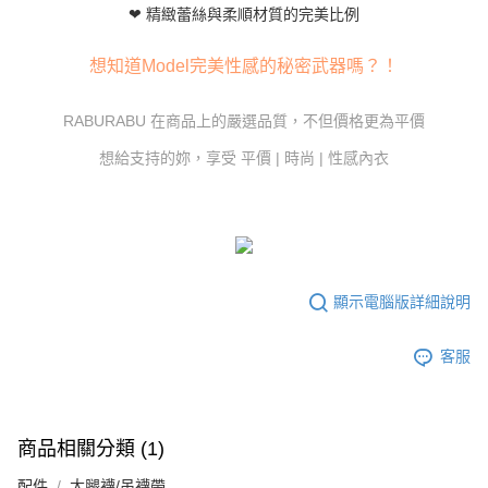
１．於結帳方式選擇「AFTEE先享後付」後，將跳轉至「AFTEE先享後付」
❤ 精緻蕾絲與柔順材質的完美比例
7-11付款取貨
結帳頁面，進行簡訊認證並確認金額後，即可完成結帳。
２．訂單成立數日內，您將收到繳費通知簡訊。
每筆NT$80，滿NT$800(含以上)免運費
３．收到繳費通知簡訊後14天內，點擊此簡訊中的連結，可透過四大超商／
想知道Model完美性感的秘密武器嗎？！
ATM／網路銀行／等多元方式進行付款，方視為交易完成。
黑貓宅配
※ 請注意：結帳手續完成當下不需立刻繳費，但若您需要取消訂單，請聯絡
每筆NT$80，滿NT$600(含以上)免運費
購買商品的店家。未經商家同意取消之訂單仍視為有效，需透過AFTEE先享
RABURABU 在商品上的嚴選品質，不但價格更為平價
後付繳納相關費用。
想給支持的妳，享受 平價 | 時尚 | 性感內衣
※ 交易是否成功請以「AFTEE先享後付 」之結帳頁面顯示為準，若有關於
是否繳費成功／繳費後需取消欲退款等相關疑問，請聯繫「AFTEE先享後付
客戶支援中心」
https://netprotections.freshdesk.com/support/home
【注意事項】
１．透過由恩沛科技股份有限公司提供之「AFTEE先享後付」服務完成之交
易，需依本服務之必要範圍內提供個人資料，並將交易相關給付款項請求債
權轉讓予恩沛科技股份有限公司。
顯示電腦版詳細說明
２．關於個人資料處理事宜，請瀏覽以下網址：
https://aftee.tw/terms/#terms3
３．未成年的使用者請事先徵得法定代理人或監護人之同意方可使用
客服
「AFTEE先享後付」，若未經同意申辦者引起之損失，本公司不負相關責
任。
４．使用「AFTEE先享後付」時，將依據個別帳號之用戶狀況，依本公司即
時審查核予不同之上限額度；若仍有額度不足之情形，本公司將視審查結果
商品相關分類 (1)
請求用戶進行身份認證。
５．嚴禁一人註冊多個帳號或使用他人資訊註冊。若發現惡意使用之情形，
配件
大腿襪/吊襪帶