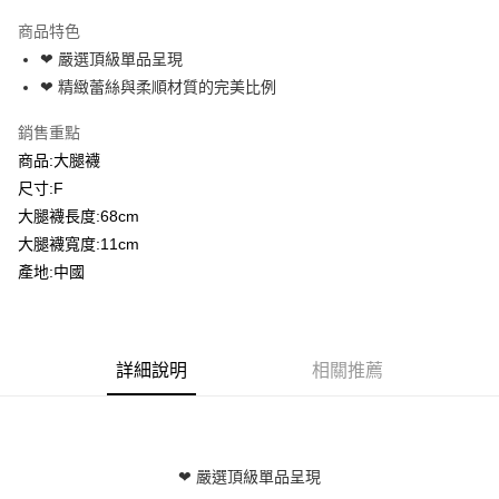
3 期 0 利率 每期
NT$119
21家銀行
商品特色
6 期 0 利率 每期
NT$59
21家銀行
合作金庫商業銀行
第一商業銀行
❤ 嚴選頂級單品呈現
華南商業銀行
彰化商業銀行
合作金庫商業銀行
第一商業銀行
超商取貨付款
❤ 精緻蕾絲與柔順材質的完美比例
上海商業儲蓄銀行
台北富邦商業銀行
華南商業銀行
彰化商業銀行
國泰世華商業銀行
兆豐國際商業銀行
LINE Pay
上海商業儲蓄銀行
台北富邦商業銀行
銷售重點
臺灣中小企業銀行
台中商業銀行
國泰世華商業銀行
兆豐國際商業銀行
商品:大腿襪
匯豐（台灣）商業銀行
華泰商業銀行
Apple Pay
臺灣中小企業銀行
台中商業銀行
聯邦商業銀行
遠東國際商業銀行
尺寸:F
匯豐（台灣）商業銀行
華泰商業銀行
街口支付
元大商業銀行
永豐商業銀行
大腿襪長度:68cm
聯邦商業銀行
遠東國際商業銀行
玉山商業銀行
星展（台灣）商業銀行
元大商業銀行
永豐商業銀行
大腿襪寬度:11cm
悠遊付
台新國際商業銀行
中國信託商業銀行
玉山商業銀行
星展（台灣）商業銀行
產地:中國
台灣樂天信用卡公司
台新國際商業銀行
中國信託商業銀行
AFTEE先享後付
台灣樂天信用卡公司
相關說明
【關於「AFTEE先享後付」】
ATM付款
AFTEE先享後付是「在收到商品之後才付款」的支付方式。 讓您購物簡單
詳細說明
相關推薦
便利好安心！
１．簡單：不需註冊會員、不需綁卡、不需儲值。
運送方式
２．便利：只要手機號碼，簡訊認證，即可結帳。
３．安心：先確認商品／服務後，再付款。
全家付款取貨
❤ 嚴選頂級單品呈現
每筆NT$80，滿NT$600(含以上)免運費
【「AFTEE先享後付」結帳流程】