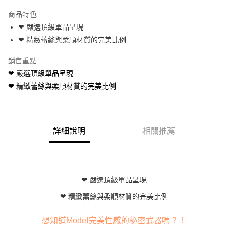
3 期 0 利率 每期
NT$83
21家銀行
商品特色
6 期 0 利率 每期
NT$41
21家銀行
合作金庫商業銀行
第一商業銀行
❤ 嚴選頂級單品呈現
華南商業銀行
彰化商業銀行
合作金庫商業銀行
第一商業銀行
超商取貨付款
❤ 精緻蕾絲與柔順材質的完美比例
上海商業儲蓄銀行
台北富邦商業銀行
華南商業銀行
彰化商業銀行
國泰世華商業銀行
兆豐國際商業銀行
LINE Pay
上海商業儲蓄銀行
台北富邦商業銀行
銷售重點
臺灣中小企業銀行
台中商業銀行
國泰世華商業銀行
兆豐國際商業銀行
❤ 嚴選頂級單品呈現
匯豐（台灣）商業銀行
華泰商業銀行
Apple Pay
臺灣中小企業銀行
台中商業銀行
聯邦商業銀行
遠東國際商業銀行
❤ 精緻蕾絲與柔順材質的完美比例
匯豐（台灣）商業銀行
華泰商業銀行
街口支付
元大商業銀行
永豐商業銀行
聯邦商業銀行
遠東國際商業銀行
玉山商業銀行
星展（台灣）商業銀行
元大商業銀行
永豐商業銀行
悠遊付
台新國際商業銀行
中國信託商業銀行
玉山商業銀行
星展（台灣）商業銀行
台灣樂天信用卡公司
台新國際商業銀行
詳細說明
中國信託商業銀行
相關推薦
AFTEE先享後付
台灣樂天信用卡公司
相關說明
【關於「AFTEE先享後付」】
ATM付款
AFTEE先享後付是「在收到商品之後才付款」的支付方式。 讓您購物簡單
便利好安心！
❤ 嚴選頂級單品呈現
１．簡單：不需註冊會員、不需綁卡、不需儲值。
運送方式
２．便利：只要手機號碼，簡訊認證，即可結帳。
❤ 精緻蕾絲與柔順材質的完美比例
３．安心：先確認商品／服務後，再付款。
全家付款取貨
每筆NT$80，滿NT$600(含以上)免運費
【「AFTEE先享後付」結帳流程】
想知道Model完美性感的秘密武器嗎？！