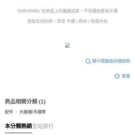
１．於結帳方式選擇「AFTEE先享後付」後，將跳轉至「AFTEE先享後付」
7-11付款取貨
結帳頁面，進行簡訊認證並確認金額後，即可完成結帳。
RABURABU 在商品上的嚴選品質，不但價格更為平價
２．訂單成立數日內，您將收到繳費通知簡訊。
每筆NT$80，滿NT$800(含以上)免運費
３．收到繳費通知簡訊後14天內，點擊此簡訊中的連結，可透過四大超商／
想給支持的妳，享受 平價 | 時尚 | 性感內衣
ATM／網路銀行／等多元方式進行付款，方視為交易完成。
黑貓宅配
※ 請注意：結帳手續完成當下不需立刻繳費，但若您需要取消訂單，請聯絡
每筆NT$80，滿NT$600(含以上)免運費
購買商品的店家。未經商家同意取消之訂單仍視為有效，需透過AFTEE先享
後付繳納相關費用。
※ 交易是否成功請以「AFTEE先享後付 」之結帳頁面顯示為準，若有關於
是否繳費成功／繳費後需取消欲退款等相關疑問，請聯繫「AFTEE先享後付
客戶支援中心」
https://netprotections.freshdesk.com/support/home
顯示電腦版詳細說明
【注意事項】
１．透過由恩沛科技股份有限公司提供之「AFTEE先享後付」服務完成之交
客服
易，需依本服務之必要範圍內提供個人資料，並將交易相關給付款項請求債
權轉讓予恩沛科技股份有限公司。
２．關於個人資料處理事宜，請瀏覽以下網址：
https://aftee.tw/terms/#terms3
３．未成年的使用者請事先徵得法定代理人或監護人之同意方可使用
商品相關分類 (1)
「AFTEE先享後付」，若未經同意申辦者引起之損失，本公司不負相關責
任。
配件
大腿襪/吊襪帶
４．使用「AFTEE先享後付」時，將依據個別帳號之用戶狀況，依本公司即
時審查核予不同之上限額度；若仍有額度不足之情形，本公司將視審查結果
請求用戶進行身份認證。
本分類熱銷
全站排行
５．嚴禁一人註冊多個帳號或使用他人資訊註冊。若發現惡意使用之情形，