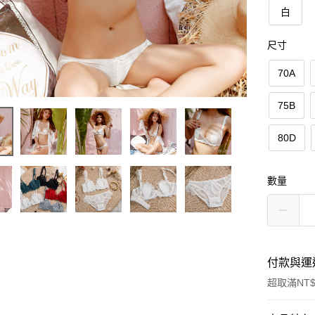
白
尺寸
70A
75B
80D
數量
付款與運
超取滿NT$