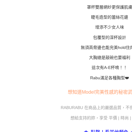
任。
罩杯雙層網紗更保護肌
４．使用「
即時審查
睫毛造型的蕾絲花邊
結果請求
５．嚴禁
增添不少女人味
形，恩沛
動。
包覆型的深杯設計
無須高脅邊也能完美hold住
大胸總是敲碗也要福利
這次有A-E杯唷！！
Rabu滿足各種胸型❤️
想知道Model完美性感的秘密
RABURABU 在商品上的嚴選品質，
想給支持的妳，享受 平價 | 時尚 