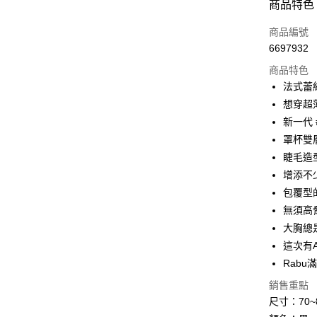
付款方式
商品特色
信用卡一
商品編號
6697932
信用卡分
商品特色
3 期 
法式蕾
6 期 
合作金
想穿超
華南商
新一代 
合作金
超商取貨
上海商
華南商
罩杯雙
國泰世
LINE Pay
上海商
睫毛造
臺灣中
國泰世
增添不
匯豐（
Apple Pay
臺灣中
聯邦商
包覆型
匯豐（
街口支付
元大商
無須高
聯邦商
玉山商
元大商
大胸總
悠遊付
台新國
玉山商
這次有
台灣樂
台新國
AFTEE先
Rabu
台灣樂
相關說明
銷售重點
【關於「A
ATM付款
AFTEE
尺寸：70~8
便利好安