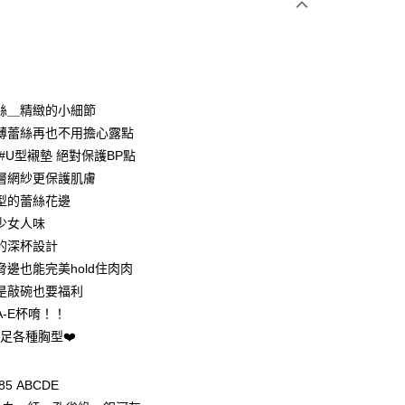
次付款
期付款
0 利率 每期
NT$263
21家銀行
絲＿精緻的小細節
0 利率 每期
NT$131
21家銀行
庫商業銀行
第一商業銀行
薄蕾絲再也不用擔心露點
業銀行
彰化商業銀行
#U型襯墊 絕對保護BP點
庫商業銀行
第一商業銀行
付款
業儲蓄銀行
台北富邦商業銀行
業銀行
彰化商業銀行
層網紗更保護肌膚
華商業銀行
兆豐國際商業銀行
業儲蓄銀行
台北富邦商業銀行
型的蕾絲花邊
小企業銀行
台中商業銀行
華商業銀行
兆豐國際商業銀行
少女人味
台灣）商業銀行
華泰商業銀行
小企業銀行
台中商業銀行
業銀行
遠東國際商業銀行
的深杯設計
台灣）商業銀行
華泰商業銀行
業銀行
永豐商業銀行
脅邊也能完美hold住肉肉
業銀行
遠東國際商業銀行
業銀行
星展（台灣）商業銀行
業銀行
永豐商業銀行
是敲碗也要福利
際商業銀行
中國信託商業銀行
業銀行
星展（台灣）商業銀行
A-E杯唷！！
天信用卡公司
際商業銀行
中國信託商業銀行
享後付
滿足各種胸型❤️
天信用卡公司
FTEE先享後付」】
先享後付是「在收到商品之後才付款」的支付方式。 讓您購物簡單
5 ABCDE
心！