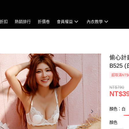
折扣
熱銷排行
折價卷
會員權益
內衣教學
偷心計畫
B525 (
超取滿NT$
NT$790
NT$3
顏色：白
顏色