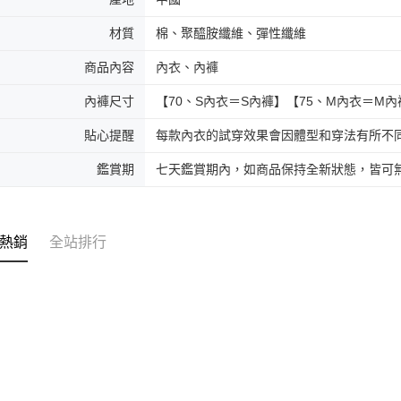
材質
棉、聚醯胺纖維、彈性纖維
商品內容
內衣、內褲
內褲尺寸
【70、S內衣＝S內褲】【75、M內衣＝M內
貼心提醒
每款內衣的試穿效果會因體型和穿法有所不
鑑賞期
七天鑑賞期內，如商品保持全新狀態，皆可
熱銷
全站排行