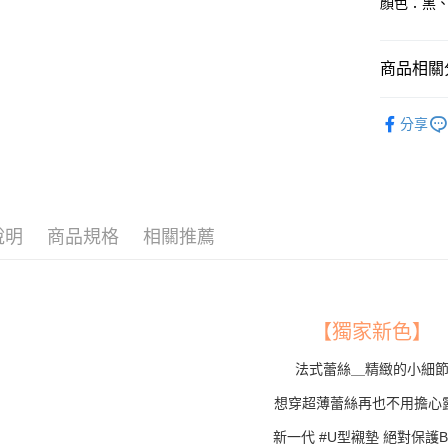
顏色：黑
１．簡單
２．便利
運送方式
３．安心
商品相關分
全家付款
【「AFT
每筆NT$8
１．於結帳
內衣
超
付」結帳
分享
7-11付款
２．訂單
內衣
法
３．收到繳
每筆NT$8
📢 折扣
／ATM／
※ 請注意
黑貓宅配
絡購買商品
先享後付
每筆NT$8
說明
商品規格
相關推薦
※ 交易是
是否繳費成
付客戶支
【注意事
【獨家新色】
１．透過由
交易，需
法式蕾絲＿精緻的小細
求債權轉
２．關於
想穿超薄蕾絲再也不用擔心
https://aft
３．未成
新一代 #U型襯墊 絕對保護B
「AFTE