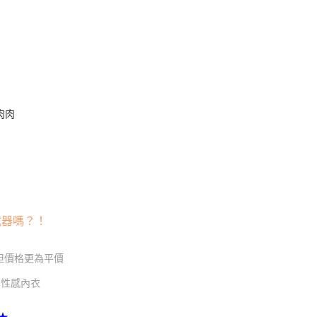
膚
AFTEE先享後付」時，將依據個別帳號之用戶狀況，依本公司
核予不同之上限額度；若仍有額度不足之情形，本公司將視審查
用戶進行身份認證。
一人註冊多個帳號或使用他人資訊註冊。若發現惡意使用之情
科技股份有限公司將有權停止該用戶之使用額度並採取法律行
肉肉
武器嗎？！
不但價格更為平價
| 性感內衣