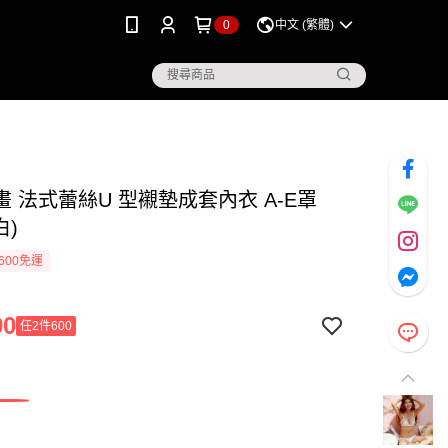
0
中文 (繁體)
 法式蕾絲U 型襯墊成套內衣 A-E罩
白)
600免運
90
任2件600