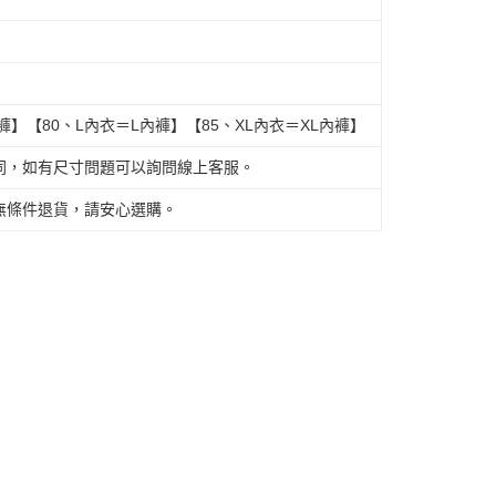
褲】【80、L內衣＝L內褲】【85、XL內衣＝XL內褲】
同，如有尺寸問題可以詢問線上客服。
無條件退貨，請安心選購。