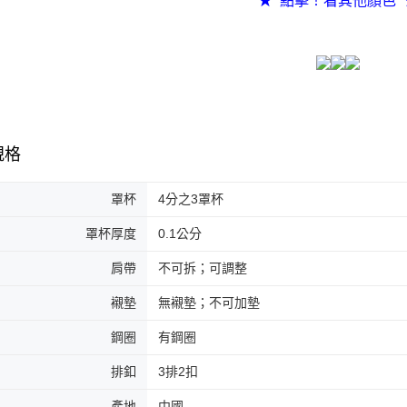
★ 點擊！看其他顏色 
規格
罩杯
4分之3罩杯
罩杯厚度
0.1公分
肩帶
不可拆；可調整
襯墊
無襯墊；不可加墊
鋼圈
有鋼圈
排釦
3排2扣
產地
中國