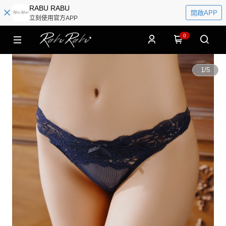
RABU RABU
開啟APP
立刻使用官方APP
0
1
/
5