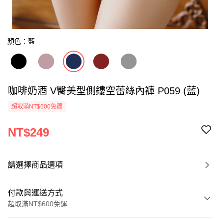
顏色：藍
咖啡奶酒 V臀美型側鏤空蕾絲內褲 P059 (藍)
超取滿NT$600免運
NT$249
請選擇商品選項
付款與運送方式
超取滿NT$600免運