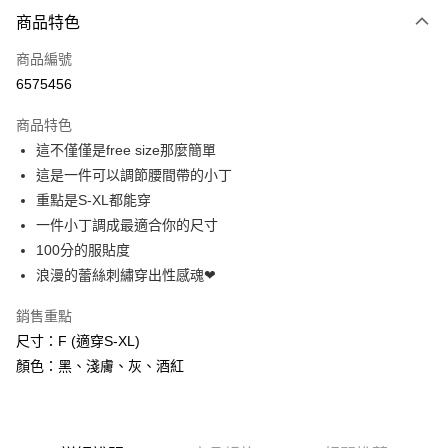
付款方式
商品特色
信用卡一次付款
商品編號
信用卡分期付款
6575456
3 期 0 利率 每期
NT$83
21家銀行
商品特色
6 期 0 利率 每期
NT$41
21家銀行
合作金庫商業銀行
第一商業銀行
這不僅僅是free size那麼簡單
華南商業銀行
彰化商業銀行
合作金庫商業銀行
第一商業銀行
超商取貨付款
這是一件可以調節腰間帶的小丁
上海商業儲蓄銀行
台北富邦商業銀行
華南商業銀行
彰化商業銀行
國泰世華商業銀行
兆豐國際商業銀行
重點是S-XL都能穿
LINE Pay
上海商業儲蓄銀行
台北富邦商業銀行
臺灣中小企業銀行
台中商業銀行
一件小丁調成最適合你的尺寸
國泰世華商業銀行
兆豐國際商業銀行
匯豐（台灣）商業銀行
華泰商業銀行
Apple Pay
臺灣中小企業銀行
台中商業銀行
100分的服貼度
聯邦商業銀行
遠東國際商業銀行
匯豐（台灣）商業銀行
華泰商業銀行
浪漫的蕾絲刺繡穿出性感魂❤
街口支付
元大商業銀行
永豐商業銀行
聯邦商業銀行
遠東國際商業銀行
玉山商業銀行
星展（台灣）商業銀行
元大商業銀行
永豐商業銀行
銷售重點
悠遊付
台新國際商業銀行
中國信託商業銀行
玉山商業銀行
星展（台灣）商業銀行
尺寸：F (適穿S-XL)
台灣樂天信用卡公司
台新國際商業銀行
中國信託商業銀行
AFTEE先享後付
顏色：黑、淺膚、灰、酒紅
台灣樂天信用卡公司
相關說明
【關於「AFTEE先享後付」】
ATM付款
AFTEE先享後付是「在收到商品之後才付款」的支付方式。 讓您購物簡單
便利好安心！