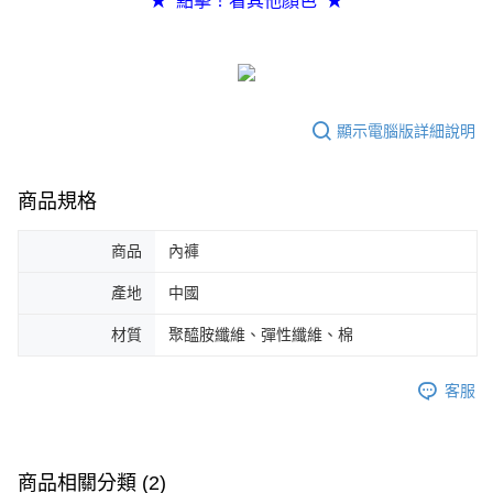
★ 點擊！看其他顏色 ★
任。
４．使用「AFTEE先享後付」時，將依據個別帳號之用戶狀況，依本公司即
時審查核予不同之上限額度；若仍有額度不足之情形，本公司將視審查結果
請求用戶進行身份認證。
５．嚴禁一人註冊多個帳號或使用他人資訊註冊。若發現惡意使用之情形，
恩沛科技股份有限公司將有權停止該用戶之使用額度並採取法律行動。
顯示電腦版詳細說明
商品規格
商品
內褲
產地
中國
材質
聚醯胺纖維、彈性纖維、棉
客服
商品相關分類 (2)