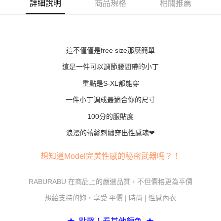
詳細說明
商品規格
相關推薦
１．簡單：不需註冊會員、不需綁卡、不需儲值。
運送方式
２．便利：只要手機號碼，簡訊認證，即可結帳。
３．安心：先確認商品／服務後，再付款。
全家付款取貨
每筆NT$80，滿NT$600(含以上)免運費
【「AFTEE先享後付」結帳流程】
１．於結帳方式選擇「AFTEE先享後付」後，將跳轉至「AFTEE先享後付」
這不僅僅是free size那麼簡單
7-11付款取貨
結帳頁面，進行簡訊認證並確認金額後，即可完成結帳。
２．訂單成立數日內，您將收到繳費通知簡訊。
這是一件可以調節腰間帶的小丁
每筆NT$80，滿NT$800(含以上)免運費
３．收到繳費通知簡訊後14天內，點擊此簡訊中的連結，可透過四大超商／
重點是S-XL都能穿
ATM／網路銀行／等多元方式進行付款，方視為交易完成。
黑貓宅配
※ 請注意：結帳手續完成當下不需立刻繳費，但若您需要取消訂單，請聯絡
一件小丁調成最適合你的尺寸
每筆NT$80，滿NT$600(含以上)免運費
購買商品的店家。未經商家同意取消之訂單仍視為有效，需透過AFTEE先享
後付繳納相關費用。
100分的服貼度
※ 交易是否成功請以「AFTEE先享後付 」之結帳頁面顯示為準，若有關於
是否繳費成功／繳費後需取消欲退款等相關疑問，請聯繫「AFTEE先享後付
浪漫的蕾絲刺繡穿出性感魂❤
客戶支援中心」
https://netprotections.freshdesk.com/support/home
【注意事項】
想知道Model完美性感的秘密武器嗎？！
１．透過由恩沛科技股份有限公司提供之「AFTEE先享後付」服務完成之交
易，需依本服務之必要範圍內提供個人資料，並將交易相關給付款項請求債
RABURABU 在商品上的嚴選品質，不但價格更為平價
權轉讓予恩沛科技股份有限公司。
２．關於個人資料處理事宜，請瀏覽以下網址：
想給支持的妳，享受 平價 | 時尚 | 性感內衣
https://aftee.tw/terms/#terms3
３．未成年的使用者請事先徵得法定代理人或監護人之同意方可使用
「AFTEE先享後付」，若未經同意申辦者引起之損失，本公司不負相關責