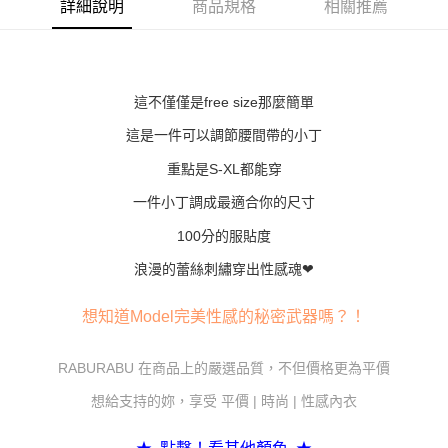
詳細說明
商品規格
相關推薦
１．簡單：不需註冊會員、不需綁卡、不需儲值。
運送方式
２．便利：只要手機號碼，簡訊認證，即可結帳。
３．安心：先確認商品／服務後，再付款。
全家付款取貨
每筆NT$80，滿NT$600(含以上)免運費
【「AFTEE先享後付」結帳流程】
１．於結帳方式選擇「AFTEE先享後付」後，將跳轉至「AFTEE先享後付」
這不僅僅是free size那麼簡單
7-11付款取貨
結帳頁面，進行簡訊認證並確認金額後，即可完成結帳。
２．訂單成立數日內，您將收到繳費通知簡訊。
這是一件可以調節腰間帶的小丁
每筆NT$80，滿NT$800(含以上)免運費
３．收到繳費通知簡訊後14天內，點擊此簡訊中的連結，可透過四大超商／
重點是S-XL都能穿
ATM／網路銀行／等多元方式進行付款，方視為交易完成。
黑貓宅配
※ 請注意：結帳手續完成當下不需立刻繳費，但若您需要取消訂單，請聯絡
一件小丁調成最適合你的尺寸
每筆NT$80，滿NT$600(含以上)免運費
購買商品的店家。未經商家同意取消之訂單仍視為有效，需透過AFTEE先享
後付繳納相關費用。
100分的服貼度
※ 交易是否成功請以「AFTEE先享後付 」之結帳頁面顯示為準，若有關於
是否繳費成功／繳費後需取消欲退款等相關疑問，請聯繫「AFTEE先享後付
浪漫的蕾絲刺繡穿出性感魂❤
客戶支援中心」
https://netprotections.freshdesk.com/support/home
【注意事項】
想知道Model完美性感的秘密武器嗎？！
１．透過由恩沛科技股份有限公司提供之「AFTEE先享後付」服務完成之交
易，需依本服務之必要範圍內提供個人資料，並將交易相關給付款項請求債
RABURABU 在商品上的嚴選品質，不但價格更為平價
權轉讓予恩沛科技股份有限公司。
２．關於個人資料處理事宜，請瀏覽以下網址：
想給支持的妳，享受 平價 | 時尚 | 性感內衣
https://aftee.tw/terms/#terms3
３．未成年的使用者請事先徵得法定代理人或監護人之同意方可使用
「AFTEE先享後付」，若未經同意申辦者引起之損失，本公司不負相關責