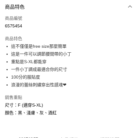
付款方式
商品特色
信用卡一次付款
商品編號
信用卡分期付款
6575454
3 期 0 利率 每期
NT$83
21家銀行
商品特色
6 期 0 利率 每期
NT$41
21家銀行
合作金庫商業銀行
第一商業銀行
這不僅僅是free size那麼簡單
華南商業銀行
彰化商業銀行
合作金庫商業銀行
第一商業銀行
超商取貨付款
這是一件可以調節腰間帶的小丁
上海商業儲蓄銀行
台北富邦商業銀行
華南商業銀行
彰化商業銀行
國泰世華商業銀行
兆豐國際商業銀行
重點是S-XL都能穿
LINE Pay
上海商業儲蓄銀行
台北富邦商業銀行
臺灣中小企業銀行
台中商業銀行
一件小丁調成最適合你的尺寸
國泰世華商業銀行
兆豐國際商業銀行
匯豐（台灣）商業銀行
華泰商業銀行
Apple Pay
臺灣中小企業銀行
台中商業銀行
100分的服貼度
聯邦商業銀行
遠東國際商業銀行
匯豐（台灣）商業銀行
華泰商業銀行
浪漫的蕾絲刺繡穿出性感魂❤
街口支付
元大商業銀行
永豐商業銀行
聯邦商業銀行
遠東國際商業銀行
玉山商業銀行
星展（台灣）商業銀行
元大商業銀行
永豐商業銀行
銷售重點
悠遊付
台新國際商業銀行
中國信託商業銀行
玉山商業銀行
星展（台灣）商業銀行
尺寸：F (適穿S-XL)
台灣樂天信用卡公司
台新國際商業銀行
中國信託商業銀行
AFTEE先享後付
顏色：黑、淺膚、灰、酒紅
台灣樂天信用卡公司
相關說明
【關於「AFTEE先享後付」】
ATM付款
AFTEE先享後付是「在收到商品之後才付款」的支付方式。 讓您購物簡單
便利好安心！