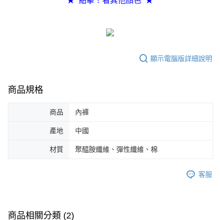
★ 點擊！看其他顏色 ★
任。
４．使用「AFTEE先享後付」時，將依據個別帳號之用戶狀況，依本公司即
時審查核予不同之上限額度；若仍有額度不足之情形，本公司將視審查結果
請求用戶進行身份認證。
５．嚴禁一人註冊多個帳號或使用他人資訊註冊。若發現惡意使用之情形，
恩沛科技股份有限公司將有權停止該用戶之使用額度並採取法律行動。
顯示電腦版詳細說明
商品規格
商品
內褲
產地
中國
材質
聚醯胺纖維、彈性纖維、棉
客服
商品相關分類 (2)