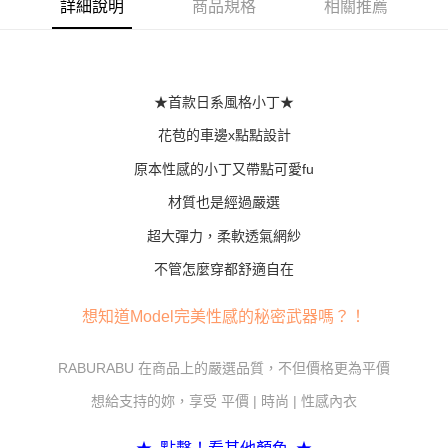
詳細說明
商品規格
相關推薦
１．簡單：不需註冊會員、不需綁卡、不需儲值。
運送方式
２．便利：只要手機號碼，簡訊認證，即可結帳。
３．安心：先確認商品／服務後，再付款。
全家付款取貨
每筆NT$80，滿NT$600(含以上)免運費
【「AFTEE先享後付」結帳流程】
１．於結帳方式選擇「AFTEE先享後付」後，將跳轉至「AFTEE先享後付」
★首款日系風格小丁★
7-11付款取貨
結帳頁面，進行簡訊認證並確認金額後，即可完成結帳。
２．訂單成立數日內，您將收到繳費通知簡訊。
花苞的車邊x點點設計
每筆NT$80，滿NT$800(含以上)免運費
３．收到繳費通知簡訊後14天內，點擊此簡訊中的連結，可透過四大超商／
原本性感的小丁又帶點可愛fu
ATM／網路銀行／等多元方式進行付款，方視為交易完成。
黑貓宅配
※ 請注意：結帳手續完成當下不需立刻繳費，但若您需要取消訂單，請聯絡
材質也是經過嚴選
每筆NT$80，滿NT$600(含以上)免運費
購買商品的店家。未經商家同意取消之訂單仍視為有效，需透過AFTEE先享
後付繳納相關費用。
超大彈力，柔軟透氣網紗
※ 交易是否成功請以「AFTEE先享後付 」之結帳頁面顯示為準，若有關於
是否繳費成功／繳費後需取消欲退款等相關疑問，請聯繫「AFTEE先享後付
不管怎麼穿都舒適自在
客戶支援中心」
https://netprotections.freshdesk.com/support/home
【注意事項】
想知道Model完美性感的秘密武器嗎？！
１．透過由恩沛科技股份有限公司提供之「AFTEE先享後付」服務完成之交
易，需依本服務之必要範圍內提供個人資料，並將交易相關給付款項請求債
RABURABU 在商品上的嚴選品質，不但價格更為平價
權轉讓予恩沛科技股份有限公司。
２．關於個人資料處理事宜，請瀏覽以下網址：
想給支持的妳，享受 平價 | 時尚 | 性感內衣
https://aftee.tw/terms/#terms3
３．未成年的使用者請事先徵得法定代理人或監護人之同意方可使用
「AFTEE先享後付」，若未經同意申辦者引起之損失，本公司不負相關責