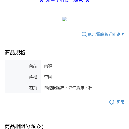
★ 點擊！看其他顏色 ★
任。
４．使用「AFTEE先享後付」時，將依據個別帳號之用戶狀況，依本公司即
時審查核予不同之上限額度；若仍有額度不足之情形，本公司將視審查結果
請求用戶進行身份認證。
５．嚴禁一人註冊多個帳號或使用他人資訊註冊。若發現惡意使用之情形，
恩沛科技股份有限公司將有權停止該用戶之使用額度並採取法律行動。
顯示電腦版詳細說明
商品規格
商品
內褲
產地
中國
材質
聚醯胺纖維、彈性纖維、棉
客服
商品相關分類 (2)