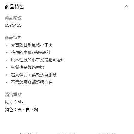
付款方式
商品特色
信用卡一次付款
商品編號
信用卡分期付款
6575453
3 期 0 利率 每期
NT$83
21家銀行
商品特色
6 期 0 利率 每期
NT$41
21家銀行
合作金庫商業銀行
第一商業銀行
★首款日系風格小丁★
華南商業銀行
彰化商業銀行
合作金庫商業銀行
第一商業銀行
超商取貨付款
花苞的車邊x點點設計
上海商業儲蓄銀行
台北富邦商業銀行
華南商業銀行
彰化商業銀行
國泰世華商業銀行
兆豐國際商業銀行
原本性感的小丁又帶點可愛fu
LINE Pay
上海商業儲蓄銀行
台北富邦商業銀行
臺灣中小企業銀行
台中商業銀行
材質也是經過嚴選
國泰世華商業銀行
兆豐國際商業銀行
匯豐（台灣）商業銀行
華泰商業銀行
Apple Pay
臺灣中小企業銀行
台中商業銀行
超大彈力，柔軟透氣網紗
聯邦商業銀行
遠東國際商業銀行
匯豐（台灣）商業銀行
華泰商業銀行
不管怎麼穿都舒適自在
街口支付
元大商業銀行
永豐商業銀行
聯邦商業銀行
遠東國際商業銀行
玉山商業銀行
星展（台灣）商業銀行
元大商業銀行
永豐商業銀行
銷售重點
悠遊付
台新國際商業銀行
中國信託商業銀行
玉山商業銀行
星展（台灣）商業銀行
尺寸：M~L
台灣樂天信用卡公司
台新國際商業銀行
中國信託商業銀行
AFTEE先享後付
顏色：黑、白、粉
台灣樂天信用卡公司
相關說明
【關於「AFTEE先享後付」】
ATM付款
AFTEE先享後付是「在收到商品之後才付款」的支付方式。 讓您購物簡單
便利好安心！