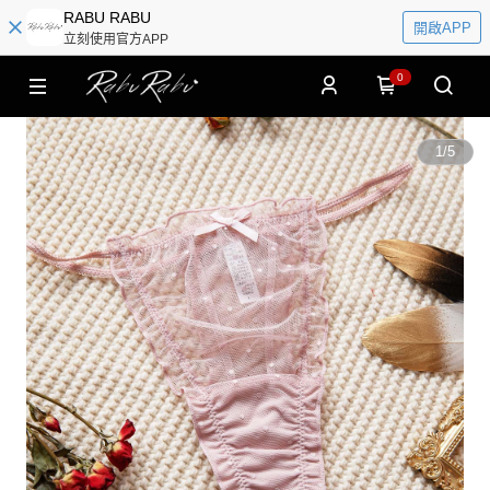
RABU RABU
開啟APP
立刻使用官方APP
0
1
/
5