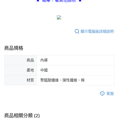
★ 點擊！看其他顏色 ★
任。
４．使用「AFTEE先享後付」時，將依據個別帳號之用戶狀況，依本公司即
時審查核予不同之上限額度；若仍有額度不足之情形，本公司將視審查結果
請求用戶進行身份認證。
５．嚴禁一人註冊多個帳號或使用他人資訊註冊。若發現惡意使用之情形，
恩沛科技股份有限公司將有權停止該用戶之使用額度並採取法律行動。
顯示電腦版詳細說明
商品規格
商品
內褲
產地
中國
材質
聚醯胺纖維、彈性纖維、棉
客服
商品相關分類 (2)