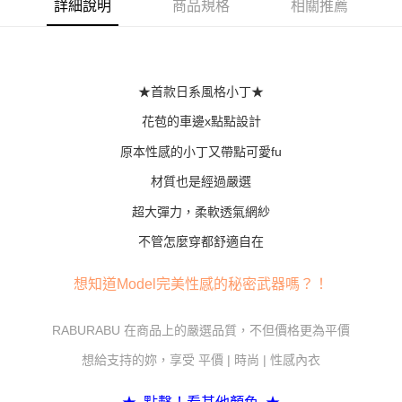
詳細說明
商品規格
相關推薦
１．簡單：不需註冊會員、不需綁卡、不需儲值。
運送方式
２．便利：只要手機號碼，簡訊認證，即可結帳。
３．安心：先確認商品／服務後，再付款。
全家付款取貨
每筆NT$80，滿NT$600(含以上)免運費
【「AFTEE先享後付」結帳流程】
１．於結帳方式選擇「AFTEE先享後付」後，將跳轉至「AFTEE先享後付」
★首款日系風格小丁★
7-11付款取貨
結帳頁面，進行簡訊認證並確認金額後，即可完成結帳。
２．訂單成立數日內，您將收到繳費通知簡訊。
花苞的車邊x點點設計
每筆NT$80，滿NT$800(含以上)免運費
３．收到繳費通知簡訊後14天內，點擊此簡訊中的連結，可透過四大超商／
原本性感的小丁又帶點可愛fu
ATM／網路銀行／等多元方式進行付款，方視為交易完成。
黑貓宅配
※ 請注意：結帳手續完成當下不需立刻繳費，但若您需要取消訂單，請聯絡
材質也是經過嚴選
每筆NT$80，滿NT$600(含以上)免運費
購買商品的店家。未經商家同意取消之訂單仍視為有效，需透過AFTEE先享
後付繳納相關費用。
超大彈力，柔軟透氣網紗
※ 交易是否成功請以「AFTEE先享後付 」之結帳頁面顯示為準，若有關於
是否繳費成功／繳費後需取消欲退款等相關疑問，請聯繫「AFTEE先享後付
不管怎麼穿都舒適自在
客戶支援中心」
https://netprotections.freshdesk.com/support/home
【注意事項】
想知道Model完美性感的秘密武器嗎？！
１．透過由恩沛科技股份有限公司提供之「AFTEE先享後付」服務完成之交
易，需依本服務之必要範圍內提供個人資料，並將交易相關給付款項請求債
RABURABU 在商品上的嚴選品質，不但價格更為平價
權轉讓予恩沛科技股份有限公司。
２．關於個人資料處理事宜，請瀏覽以下網址：
想給支持的妳，享受 平價 | 時尚 | 性感內衣
https://aftee.tw/terms/#terms3
３．未成年的使用者請事先徵得法定代理人或監護人之同意方可使用
「AFTEE先享後付」，若未經同意申辦者引起之損失，本公司不負相關責