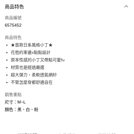
付款方式
商品特色
信用卡一次付款
商品編號
信用卡分期付款
6575452
3 期 0 利率 每期
NT$83
21家銀行
商品特色
6 期 0 利率 每期
NT$41
21家銀行
合作金庫商業銀行
第一商業銀行
★首款日系風格小丁★
華南商業銀行
彰化商業銀行
合作金庫商業銀行
第一商業銀行
超商取貨付款
花苞的車邊x點點設計
上海商業儲蓄銀行
台北富邦商業銀行
華南商業銀行
彰化商業銀行
國泰世華商業銀行
兆豐國際商業銀行
原本性感的小丁又帶點可愛fu
LINE Pay
上海商業儲蓄銀行
台北富邦商業銀行
臺灣中小企業銀行
台中商業銀行
材質也是經過嚴選
國泰世華商業銀行
兆豐國際商業銀行
匯豐（台灣）商業銀行
華泰商業銀行
Apple Pay
臺灣中小企業銀行
台中商業銀行
超大彈力，柔軟透氣網紗
聯邦商業銀行
遠東國際商業銀行
匯豐（台灣）商業銀行
華泰商業銀行
不管怎麼穿都舒適自在
街口支付
元大商業銀行
永豐商業銀行
聯邦商業銀行
遠東國際商業銀行
玉山商業銀行
星展（台灣）商業銀行
元大商業銀行
永豐商業銀行
銷售重點
悠遊付
台新國際商業銀行
中國信託商業銀行
玉山商業銀行
星展（台灣）商業銀行
尺寸：M~L
台灣樂天信用卡公司
台新國際商業銀行
中國信託商業銀行
AFTEE先享後付
顏色：黑、白、粉
台灣樂天信用卡公司
相關說明
【關於「AFTEE先享後付」】
ATM付款
AFTEE先享後付是「在收到商品之後才付款」的支付方式。 讓您購物簡單
便利好安心！