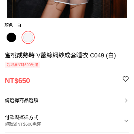
顏色：白
蜜桃成熟時 V蕾絲網紗成套睡衣 C049 (白)
超取滿NT$600免運
NT$650
請選擇商品選項
付款與運送方式
超取滿NT$600免運