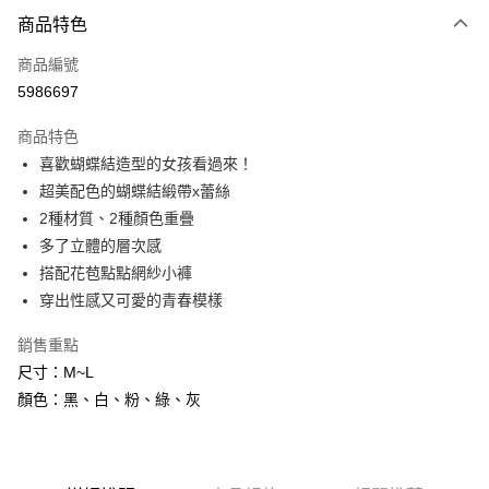
付款方式
商品特色
信用卡一次付款
商品編號
信用卡分期付款
5986697
3 期 0 利率 每期
NT$83
21家銀行
商品特色
6 期 0 利率 每期
NT$41
21家銀行
合作金庫商業銀行
第一商業銀行
喜歡蝴蝶結造型的女孩看過來！
華南商業銀行
彰化商業銀行
合作金庫商業銀行
第一商業銀行
超商取貨付款
超美配色的蝴蝶結緞帶x蕾絲
上海商業儲蓄銀行
台北富邦商業銀行
華南商業銀行
彰化商業銀行
國泰世華商業銀行
兆豐國際商業銀行
2種材質、2種顏色重疊
LINE Pay
上海商業儲蓄銀行
台北富邦商業銀行
臺灣中小企業銀行
台中商業銀行
多了立體的層次感
國泰世華商業銀行
兆豐國際商業銀行
匯豐（台灣）商業銀行
華泰商業銀行
Apple Pay
臺灣中小企業銀行
台中商業銀行
搭配花苞點點網紗小褲
聯邦商業銀行
遠東國際商業銀行
匯豐（台灣）商業銀行
華泰商業銀行
穿出性感又可愛的青春模樣
街口支付
元大商業銀行
永豐商業銀行
聯邦商業銀行
遠東國際商業銀行
玉山商業銀行
星展（台灣）商業銀行
元大商業銀行
永豐商業銀行
銷售重點
悠遊付
台新國際商業銀行
中國信託商業銀行
玉山商業銀行
星展（台灣）商業銀行
尺寸：M~L
台灣樂天信用卡公司
台新國際商業銀行
中國信託商業銀行
AFTEE先享後付
顏色：黑、白、粉、綠、灰
台灣樂天信用卡公司
相關說明
【關於「AFTEE先享後付」】
ATM付款
AFTEE先享後付是「在收到商品之後才付款」的支付方式。 讓您購物簡單
便利好安心！