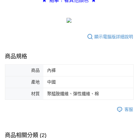
★ 點擊！看其他顏色 ★
任。
４．使用「AFTEE先享後付」時，將依據個別帳號之用戶狀況，依本公司即
時審查核予不同之上限額度；若仍有額度不足之情形，本公司將視審查結果
請求用戶進行身份認證。
５．嚴禁一人註冊多個帳號或使用他人資訊註冊。若發現惡意使用之情形，
恩沛科技股份有限公司將有權停止該用戶之使用額度並採取法律行動。
顯示電腦版詳細說明
商品規格
商品
內褲
產地
中國
材質
聚醯胺纖維、彈性纖維、棉
客服
商品相關分類 (2)