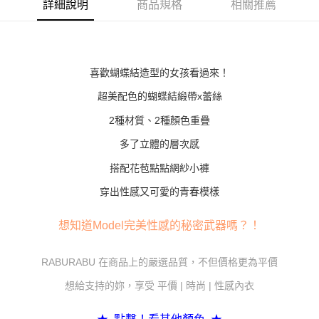
詳細說明
商品規格
相關推薦
１．簡單：不需註冊會員、不需綁卡、不需儲值。
運送方式
２．便利：只要手機號碼，簡訊認證，即可結帳。
３．安心：先確認商品／服務後，再付款。
全家付款取貨
每筆NT$80，滿NT$600(含以上)免運費
【「AFTEE先享後付」結帳流程】
１．於結帳方式選擇「AFTEE先享後付」後，將跳轉至「AFTEE先享後付」
喜歡蝴蝶結造型的女孩看過來！
7-11付款取貨
結帳頁面，進行簡訊認證並確認金額後，即可完成結帳。
２．訂單成立數日內，您將收到繳費通知簡訊。
超美配色的蝴蝶結緞帶x蕾絲
每筆NT$80，滿NT$800(含以上)免運費
３．收到繳費通知簡訊後14天內，點擊此簡訊中的連結，可透過四大超商／
2種材質、2種顏色重疊
ATM／網路銀行／等多元方式進行付款，方視為交易完成。
黑貓宅配
※ 請注意：結帳手續完成當下不需立刻繳費，但若您需要取消訂單，請聯絡
多了立體的層次感
每筆NT$80，滿NT$600(含以上)免運費
購買商品的店家。未經商家同意取消之訂單仍視為有效，需透過AFTEE先享
後付繳納相關費用。
搭配花苞點點網紗小褲
※ 交易是否成功請以「AFTEE先享後付 」之結帳頁面顯示為準，若有關於
是否繳費成功／繳費後需取消欲退款等相關疑問，請聯繫「AFTEE先享後付
穿出性感又可愛的青春模樣
客戶支援中心」
https://netprotections.freshdesk.com/support/home
【注意事項】
想知道Model完美性感的秘密武器嗎？！
１．透過由恩沛科技股份有限公司提供之「AFTEE先享後付」服務完成之交
易，需依本服務之必要範圍內提供個人資料，並將交易相關給付款項請求債
RABURABU 在商品上的嚴選品質，不但價格更為平價
權轉讓予恩沛科技股份有限公司。
２．關於個人資料處理事宜，請瀏覽以下網址：
想給支持的妳，享受 平價 | 時尚 | 性感內衣
https://aftee.tw/terms/#terms3
３．未成年的使用者請事先徵得法定代理人或監護人之同意方可使用
「AFTEE先享後付」，若未經同意申辦者引起之損失，本公司不負相關責