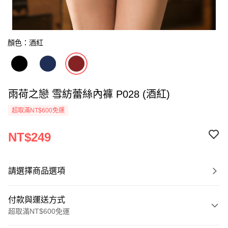
顏色：酒紅
雨荷之戀 雪紡蕾絲內褲 P028 (酒紅)
超取滿NT$600免運
NT$249
請選擇商品選項
付款與運送方式
超取滿NT$600免運