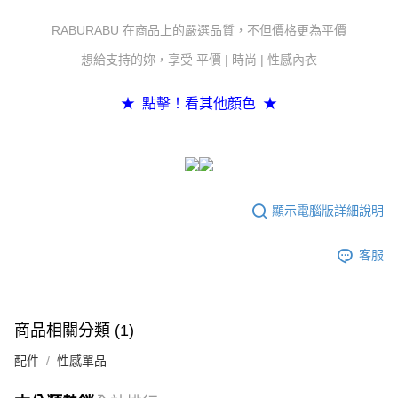
１．於結帳方式選擇「AFTEE先享後付」後，將跳轉至「AFTEE先享後付」
7-11付款取貨
RABURABU 在商品上的嚴選品質，不但價格更為平價
結帳頁面，進行簡訊認證並確認金額後，即可完成結帳。
２．訂單成立數日內，您將收到繳費通知簡訊。
每筆NT$80，滿NT$800(含以上)免運費
想給支持的妳，享受 平價 | 時尚 | 性感內衣
３．收到繳費通知簡訊後14天內，點擊此簡訊中的連結，可透過四大超商／
ATM／網路銀行／等多元方式進行付款，方視為交易完成。
黑貓宅配
※ 請注意：結帳手續完成當下不需立刻繳費，但若您需要取消訂單，請聯絡
★ 點擊！看其他顏色 ★
每筆NT$80，滿NT$600(含以上)免運費
購買商品的店家。未經商家同意取消之訂單仍視為有效，需透過AFTEE先享
後付繳納相關費用。
※ 交易是否成功請以「AFTEE先享後付 」之結帳頁面顯示為準，若有關於
是否繳費成功／繳費後需取消欲退款等相關疑問，請聯繫「AFTEE先享後付
客戶支援中心」
https://netprotections.freshdesk.com/support/home
【注意事項】
顯示電腦版詳細說明
１．透過由恩沛科技股份有限公司提供之「AFTEE先享後付」服務完成之交
易，需依本服務之必要範圍內提供個人資料，並將交易相關給付款項請求債
權轉讓予恩沛科技股份有限公司。
客服
２．關於個人資料處理事宜，請瀏覽以下網址：
https://aftee.tw/terms/#terms3
３．未成年的使用者請事先徵得法定代理人或監護人之同意方可使用
「AFTEE先享後付」，若未經同意申辦者引起之損失，本公司不負相關責
商品相關分類 (1)
任。
４．使用「AFTEE先享後付」時，將依據個別帳號之用戶狀況，依本公司即
配件
性感單品
時審查核予不同之上限額度；若仍有額度不足之情形，本公司將視審查結果
請求用戶進行身份認證。
５．嚴禁一人註冊多個帳號或使用他人資訊註冊。若發現惡意使用之情形，