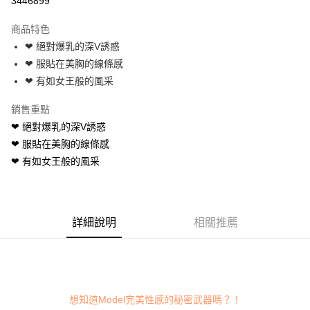
3446899
3 期 0 利率 每期
NT$83
21家銀行
商品特色
6 期 0 利率 每期
NT$41
21家銀行
合作金庫商業銀行
第一商業銀行
❤ 絕對爆乳的深V誘惑
華南商業銀行
彰化商業銀行
合作金庫商業銀行
第一商業銀行
超商取貨付款
❤ 服貼在美胸的線條感
上海商業儲蓄銀行
台北富邦商業銀行
華南商業銀行
彰化商業銀行
國泰世華商業銀行
兆豐國際商業銀行
❤ 有如女王般的風采
LINE Pay
上海商業儲蓄銀行
台北富邦商業銀行
臺灣中小企業銀行
台中商業銀行
國泰世華商業銀行
兆豐國際商業銀行
銷售重點
匯豐（台灣）商業銀行
華泰商業銀行
Apple Pay
臺灣中小企業銀行
台中商業銀行
聯邦商業銀行
遠東國際商業銀行
❤ 絕對爆乳的深V誘惑
匯豐（台灣）商業銀行
華泰商業銀行
街口支付
元大商業銀行
永豐商業銀行
❤ 服貼在美胸的線條感
聯邦商業銀行
遠東國際商業銀行
玉山商業銀行
星展（台灣）商業銀行
元大商業銀行
永豐商業銀行
❤ 有如女王般的風采
悠遊付
台新國際商業銀行
中國信託商業銀行
玉山商業銀行
星展（台灣）商業銀行
台灣樂天信用卡公司
台新國際商業銀行
中國信託商業銀行
AFTEE先享後付
台灣樂天信用卡公司
相關說明
【關於「AFTEE先享後付」】
詳細說明
相關推薦
ATM付款
AFTEE先享後付是「在收到商品之後才付款」的支付方式。 讓您購物簡單
便利好安心！
１．簡單：不需註冊會員、不需綁卡、不需儲值。
運送方式
２．便利：只要手機號碼，簡訊認證，即可結帳。
３．安心：先確認商品／服務後，再付款。
全家付款取貨
想知道Model完美性感的秘密武器嗎？！
每筆NT$80，滿NT$600(含以上)免運費
【「AFTEE先享後付」結帳流程】