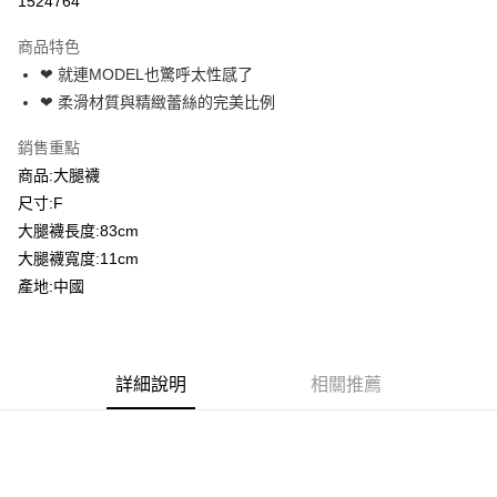
1524764
3 期 0 利率 每期
NT$119
21家銀行
商品特色
6 期 0 利率 每期
NT$59
21家銀行
合作金庫商業銀行
第一商業銀行
❤ 就連MODEL也驚呼太性感了
華南商業銀行
彰化商業銀行
合作金庫商業銀行
第一商業銀行
超商取貨付款
❤ 柔滑材質與精緻蕾絲的完美比例
上海商業儲蓄銀行
台北富邦商業銀行
華南商業銀行
彰化商業銀行
國泰世華商業銀行
兆豐國際商業銀行
LINE Pay
上海商業儲蓄銀行
台北富邦商業銀行
銷售重點
臺灣中小企業銀行
台中商業銀行
國泰世華商業銀行
兆豐國際商業銀行
商品:大腿襪
匯豐（台灣）商業銀行
華泰商業銀行
Apple Pay
臺灣中小企業銀行
台中商業銀行
聯邦商業銀行
遠東國際商業銀行
尺寸:F
匯豐（台灣）商業銀行
華泰商業銀行
街口支付
元大商業銀行
永豐商業銀行
大腿襪長度:83cm
聯邦商業銀行
遠東國際商業銀行
玉山商業銀行
星展（台灣）商業銀行
元大商業銀行
永豐商業銀行
大腿襪寬度:11cm
悠遊付
台新國際商業銀行
中國信託商業銀行
玉山商業銀行
星展（台灣）商業銀行
產地:中國
台灣樂天信用卡公司
台新國際商業銀行
中國信託商業銀行
AFTEE先享後付
台灣樂天信用卡公司
相關說明
【關於「AFTEE先享後付」】
ATM付款
AFTEE先享後付是「在收到商品之後才付款」的支付方式。 讓您購物簡單
詳細說明
相關推薦
便利好安心！
１．簡單：不需註冊會員、不需綁卡、不需儲值。
運送方式
２．便利：只要手機號碼，簡訊認證，即可結帳。
３．安心：先確認商品／服務後，再付款。
全家付款取貨
每筆NT$80，滿NT$600(含以上)免運費
【「AFTEE先享後付」結帳流程】