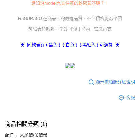
想知道Model完美性感的秘密武器嗎？！
１．於結帳方式選擇「AFTEE先享後付」後，將跳轉至「AFTEE先享後付」
7-11付款取貨
結帳頁面，進行簡訊認證並確認金額後，即可完成結帳。
２．訂單成立數日內，您將收到繳費通知簡訊。
RABURABU 在商品上的嚴選品質，不但價格更為平價
每筆NT$80，滿NT$800(含以上)免運費
３．收到繳費通知簡訊後14天內，點擊此簡訊中的連結，可透過四大超商／
ATM／網路銀行／等多元方式進行付款，方視為交易完成。
想給支持的妳，享受 平價 | 時尚 | 性感內衣
黑貓宅配
※ 請注意：結帳手續完成當下不需立刻繳費，但若您需要取消訂單，請聯絡
每筆NT$80，滿NT$600(含以上)免運費
購買商品的店家。未經商家同意取消之訂單仍視為有效，需透過AFTEE先享
後付繳納相關費用。
★ 同款備有 ( 黑色 ) ( 白色 ) ( 黑紅色 ) 可選擇 ★
※ 交易是否成功請以「AFTEE先享後付 」之結帳頁面顯示為準，若有關於
是否繳費成功／繳費後需取消欲退款等相關疑問，請聯繫「AFTEE先享後付
客戶支援中心」
https://netprotections.freshdesk.com/support/home
【注意事項】
１．透過由恩沛科技股份有限公司提供之「AFTEE先享後付」服務完成之交
顯示電腦版詳細說明
易，需依本服務之必要範圍內提供個人資料，並將交易相關給付款項請求債
權轉讓予恩沛科技股份有限公司。
２．關於個人資料處理事宜，請瀏覽以下網址：
客服
https://aftee.tw/terms/#terms3
３．未成年的使用者請事先徵得法定代理人或監護人之同意方可使用
「AFTEE先享後付」，若未經同意申辦者引起之損失，本公司不負相關責
任。
４．使用「AFTEE先享後付」時，將依據個別帳號之用戶狀況，依本公司即
商品相關分類 (1)
時審查核予不同之上限額度；若仍有額度不足之情形，本公司將視審查結果
請求用戶進行身份認證。
配件
大腿襪/吊襪帶
５．嚴禁一人註冊多個帳號或使用他人資訊註冊。若發現惡意使用之情形，