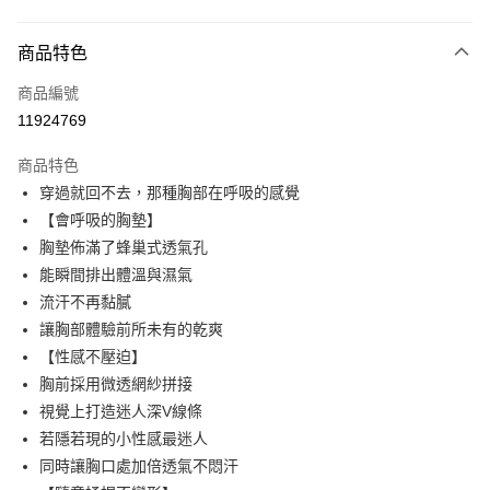
付款方式
商品特色
信用卡一次付款
商品編號
信用卡分期付款
11924769
3 期 0 利率 每期
NT$263
21家銀行
商品特色
6 期 0 利率 每期
NT$131
21家銀行
合作金庫商業銀行
第一商業銀行
穿過就回不去，那種胸部在呼吸的感覺
華南商業銀行
彰化商業銀行
合作金庫商業銀行
第一商業銀行
超商取貨付款
【會呼吸的胸墊】
上海商業儲蓄銀行
台北富邦商業銀行
華南商業銀行
彰化商業銀行
國泰世華商業銀行
兆豐國際商業銀行
胸墊佈滿了蜂巢式透氣孔
LINE Pay
上海商業儲蓄銀行
台北富邦商業銀行
臺灣中小企業銀行
台中商業銀行
能瞬間排出體溫與濕氣
國泰世華商業銀行
兆豐國際商業銀行
匯豐（台灣）商業銀行
華泰商業銀行
Apple Pay
臺灣中小企業銀行
台中商業銀行
流汗不再黏膩
聯邦商業銀行
遠東國際商業銀行
匯豐（台灣）商業銀行
華泰商業銀行
讓胸部體驗前所未有的乾爽
街口支付
元大商業銀行
永豐商業銀行
聯邦商業銀行
遠東國際商業銀行
【性感不壓迫】
玉山商業銀行
星展（台灣）商業銀行
元大商業銀行
永豐商業銀行
悠遊付
胸前採用微透網紗拼接
台新國際商業銀行
中國信託商業銀行
玉山商業銀行
星展（台灣）商業銀行
台灣樂天信用卡公司
視覺上打造迷人深V線條
台新國際商業銀行
中國信託商業銀行
AFTEE先享後付
若隱若現的小性感最迷人
台灣樂天信用卡公司
相關說明
同時讓胸口處加倍透氣不悶汗
【關於「AFTEE先享後付」】
ATM付款
AFTEE先享後付是「在收到商品之後才付款」的支付方式。 讓您購物簡單