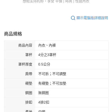
想給支持的妳，享受 平價 | 時尚 | 性感內衣
顯示電腦版詳細說明
商品規格
商品內容
內衣、內褲
罩杯
4分之3罩杯
罩杯厚度
0.5公分
肩帶
不可拆；不可調整
襯墊
有襯墊；不可加墊
鋼圈
無鋼圈
排釦
4排2扣
產地
中國