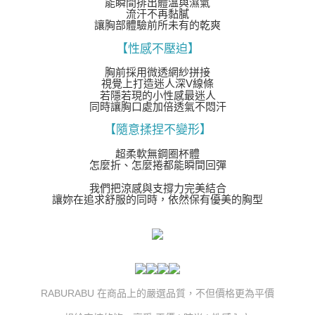
３．未成年的使用者請事先徵得法定代理人或監護人之同意方可使用
能瞬間排出體溫與濕氣
「AFTEE先享後付」，若未經同意申辦者引起之損失，本公司不負相關責
流汗不再黏膩
讓胸部體驗前所未有的乾爽
任。
４．使用「AFTEE先享後付」時，將依據個別帳號之用戶狀況，依本公司即
【性感不壓迫】
時審查核予不同之上限額度；若仍有額度不足之情形，本公司將視審查結果
請求用戶進行身份認證。
胸前採用微透網紗拼接
５．嚴禁一人註冊多個帳號或使用他人資訊註冊。若發現惡意使用之情形，
視覺上打造迷人深V線條
恩沛科技股份有限公司將有權停止該用戶之使用額度並採取法律行動。
若隱若現的小性感最迷人
同時讓胸口處加倍透氣不悶汗
【隨意揉捏不變形】
超柔軟無鋼圈杯體
怎麼折、怎麼捲都能瞬間回彈
我們把涼感與支撐力完美結合
讓妳在追求舒服的同時，依然保有優美的胸型
RABURABU 在商品上的嚴選品質，不但價格更為平價