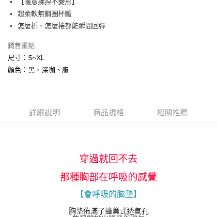
【隨意揉捏不變形】
便利好安心！
超柔軟無鋼圈杯體
１．簡單：不需註冊會員、不需綁卡、不需儲值。
運送方式
２．便利：只要手機號碼，簡訊認證，即可結帳。
怎麼折、怎麼捲都能瞬間回彈
３．安心：先確認商品／服務後，再付款。
全家付款取貨
銷售重點
每筆NT$80，滿NT$600(含以上)免運費
【「AFTEE先享後付」結帳流程】
尺寸：S~XL
１．於結帳方式選擇「AFTEE先享後付」後，將跳轉至「AFTEE先享後付」
7-11付款取貨
結帳頁面，進行簡訊認證並確認金額後，即可完成結帳。
顏色：黑、深咖、膚
２．訂單成立數日內，您將收到繳費通知簡訊。
每筆NT$80，滿NT$800(含以上)免運費
３．收到繳費通知簡訊後14天內，點擊此簡訊中的連結，可透過四大超商／
ATM／網路銀行／等多元方式進行付款，方視為交易完成。
黑貓宅配
※ 請注意：結帳手續完成當下不需立刻繳費，但若您需要取消訂單，請聯絡
每筆NT$80，滿NT$600(含以上)免運費
詳細說明
商品規格
相關推薦
購買商品的店家。未經商家同意取消之訂單仍視為有效，需透過AFTEE先享
後付繳納相關費用。
※ 交易是否成功請以「AFTEE先享後付 」之結帳頁面顯示為準，若有關於
是否繳費成功／繳費後需取消欲退款等相關疑問，請聯繫「AFTEE先享後付
客戶支援中心」
https://netprotections.freshdesk.com/support/home
穿過就回不去
【注意事項】
１．透過由恩沛科技股份有限公司提供之「AFTEE先享後付」服務完成之交
那種胸部在呼吸的感覺
易，需依本服務之必要範圍內提供個人資料，並將交易相關給付款項請求債
權轉讓予恩沛科技股份有限公司。
【會呼吸的胸墊】
２．關於個人資料處理事宜，請瀏覽以下網址：
https://aftee.tw/terms/#terms3
胸墊佈滿了蜂巢式透氣孔