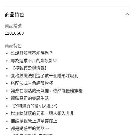
付款方式
商品特色
信用卡一次付款
商品編號
信用卡分期付款
11816663
3 期 0 利率 每期
NT$263
21家銀行
商品特色
6 期 0 利率 每期
NT$131
21家銀行
合作金庫商業銀行
第一商業銀行
誰說舒服就不能時尚？
華南商業銀行
彰化商業銀行
合作金庫商業銀行
第一商業銀行
超商取貨付款
專為追求不凡的妳設計♡
上海商業儲蓄銀行
台北富邦商業銀行
華南商業銀行
彰化商業銀行
國泰世華商業銀行
兆豐國際商業銀行
【極致輕盈與透氣】
LINE Pay
上海商業儲蓄銀行
台北富邦商業銀行
臺灣中小企業銀行
台中商業銀行
菱格紋織法創造了數千個隱形呼吸孔
國泰世華商業銀行
兆豐國際商業銀行
匯豐（台灣）商業銀行
華泰商業銀行
Apple Pay
臺灣中小企業銀行
台中商業銀行
搭配法式三角超薄軟杯
聯邦商業銀行
遠東國際商業銀行
匯豐（台灣）商業銀行
華泰商業銀行
讓妳在悶熱的天氣裡，依然能優雅穿梭
街口支付
元大商業銀行
永豐商業銀行
聯邦商業銀行
遠東國際商業銀行
體驗真正的零感生活
玉山商業銀行
星展（台灣）商業銀行
元大商業銀行
永豐商業銀行
悠遊付
【X胸線真的會引人犯罪】
台新國際商業銀行
中國信託商業銀行
玉山商業銀行
星展（台灣）商業銀行
台灣樂天信用卡公司
增加線條感的元素，讓人想入非非
台新國際商業銀行
中國信託商業銀行
AFTEE先享後付
無論是視覺上還是穿搭上
台灣樂天信用卡公司
相關說明
都是誘惑型的武器～
【關於「AFTEE先享後付」】
ATM付款
AFTEE先享後付是「在收到商品之後才付款」的支付方式。 讓您購物簡單