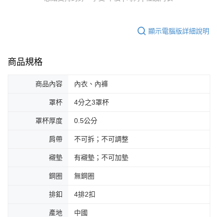
顯示電腦版詳細說明
商品規格
商品內容
內衣、內褲
罩杯
4分之3罩杯
罩杯厚度
0.5公分
肩帶
不可拆；不可調整
襯墊
有襯墊；不可加墊
鋼圈
無鋼圈
排釦
4排2扣
產地
中國