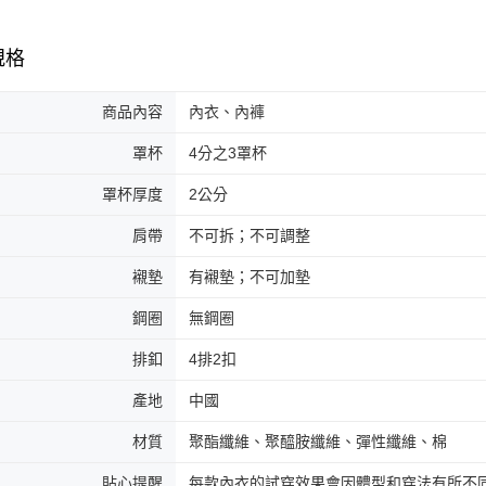
規格
商品內容
內衣、內褲
罩杯
4分之3罩杯
罩杯厚度
2公分
肩帶
不可拆；不可調整
襯墊
有襯墊；不可加墊
鋼圈
無鋼圈
排釦
4排2扣
產地
中國
材質
聚酯纖維、聚醯胺纖維、彈性纖維、棉
貼心提醒
每款內衣的試穿效果會因體型和穿法有所不