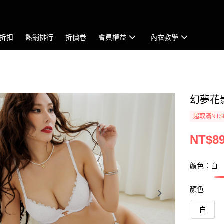
折扣
熱銷排行
折價卷
會員權益
內衣教學
幻夢花影
超取滿NT$
NT$8
顏色：白
顏色
白