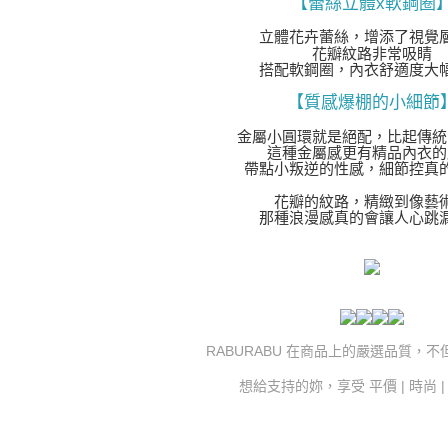
【蕾絲立體x軟鋼圈
立體花卉蕾絲，增添了視覺
花瓣紋路非常吸睛
搭配軟鋼圈，內衣舒適度大
【質感爆棚的小細節
金屬小圓環就是絕配，比起傳統
這種金屬感更有精品內衣的
帶點小叛逆的性感，細節控真
花瓣的紋路，精緻到像藝
那種浪漫感真的會讓人心跳
RABURABU 在商品上的嚴選品質，
想給支持的妳，享受 平價 | 時尚 