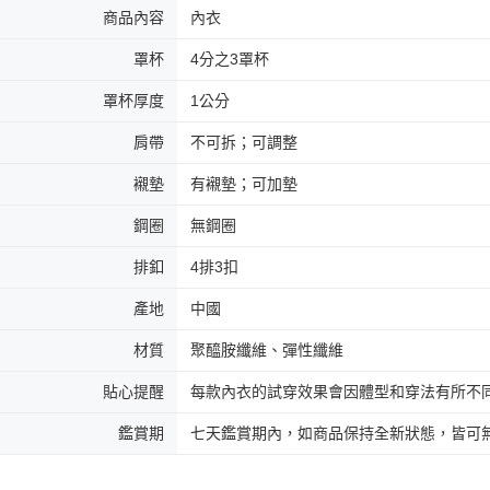
商品內容
內衣
罩杯
4分之3罩杯
罩杯厚度
1公分
肩帶
不可拆；可調整
襯墊
有襯墊；可加墊
鋼圈
無鋼圈
排釦
4排3扣
產地
中國
材質
聚醯胺纖維、彈性纖維
貼心提醒
每款內衣的試穿效果會因體型和穿法有所不
鑑賞期
七天鑑賞期內，如商品保持全新狀態，皆可