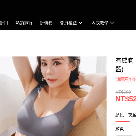
折扣
熱銷排行
折價卷
會員權益
內衣教學
有感胸 
藍)
超取滿NT$
NT$690
NT$5
顏色：灰
顏色