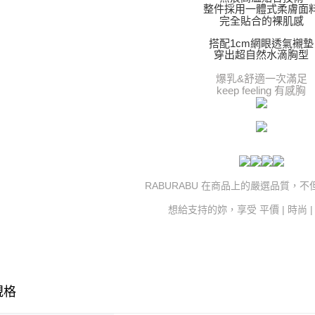
整件採用一體式柔膚面
完全貼合的裸肌感
搭配1cm網眼透氣襯墊
穿出超自然水滴胸型
爆乳&舒適一次滿足
keep feeling 有感胸
RABURABU 在商品上的嚴選品質，
想給支持的妳，享受 平價 | 時尚 
規格