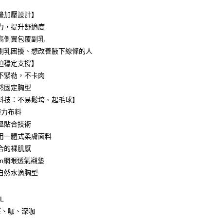
0 利率 每期
NT$230
21家銀行
邊加壓設計】
0 利率 每期
NT$115
21家銀行
庫商業銀行
第一商業銀行
力，提升舒適度
業銀行
彰化商業銀行
高側翼包覆副乳
庫商業銀行
第一商業銀行
付款
業儲蓄銀行
台北富邦商業銀行
業銀行
彰化商業銀行
副乳困擾、想改善腋下線條的人
華商業銀行
兆豐國際商業銀行
業儲蓄銀行
台北富邦商業銀行
迫穩定支撐】
小企業銀行
台中商業銀行
華商業銀行
兆豐國際商業銀行
不緊勒，不卡肉
台灣）商業銀行
華泰商業銀行
小企業銀行
台中商業銀行
業銀行
遠東國際商業銀行
然固定胸型
台灣）商業銀行
華泰商業銀行
業銀行
永豐商業銀行
科技：不易鬆垮、起毛球】
業銀行
遠東國際商業銀行
業銀行
星展（台灣）商業銀行
業銀行
永豐商業銀行
彈力布料
際商業銀行
中國信託商業銀行
業銀行
星展（台灣）商業銀行
溫貼合技術
天信用卡公司
際商業銀行
中國信託商業銀行
享後付
用一體式柔膚面料
天信用卡公司
合的裸肌感
FTEE先享後付」】
cm網眼透氣襯墊
先享後付是「在收到商品之後才付款」的支付方式。 讓您購物簡單
心！
自然水滴胸型
：不需註冊會員、不需綁卡、不需儲值。
：只要手機號碼，簡訊認證，即可結帳。
：先確認商品／服務後，再付款。
L
取貨
藍、咖、深咖
EE先享後付」結帳流程】