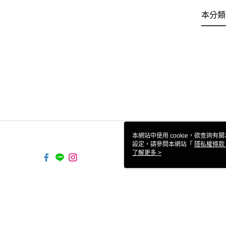
本分類
本網站中使用 cookie，欲查詢有關
設定，請參閱本網站「
隱私權條款
使用 cookie。
了解更多 >