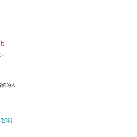
科技股份有限公司將有權停止該用戶之使用額度並採取法律行
化
命⋆
線條的人
毛球】