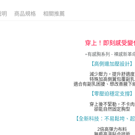
形，恩沛
動。
說明
商品規格
相關推薦
穿上！即刻感受變
⋆有感胸系列 - 裸感新革
【高側邊加壓設計】
減少壓力，提升舒適度
特殊加高側翼包覆副乳
適合有副乳困擾、想改善腋下
【零壓迫穩定支撐】
穿上後不緊勒，不卡肉
卻能自然固定胸型
【全新科技：不易鬆垮、起
2倍高彈力布料
無痕高溫貼合技術