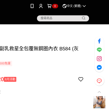
0
中文 (繁體)
副乳救星全包覆無鋼圈內衣 B584 (灰
600免運
20
8月活動
藍