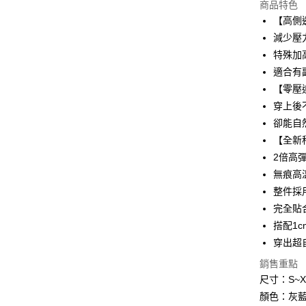
商品特色
3 期 
【高側
6 期 
合作金
減少壓
華南商
特殊加
合作金
超商取貨
上海商
華南商
適合有
國泰世
LINE Pay
上海商
【零壓
臺灣中
國泰世
穿上後
匯豐（
Apple Pay
臺灣中
聯邦商
卻能自
匯豐（
街口支付
元大商
【全新
聯邦商
玉山商
元大商
2倍高
悠遊付
台新國
玉山商
無痕高
台灣樂
台新國
AFTEE先
整件採
台灣樂
相關說明
完全貼
【關於「A
ATM付款
搭配1
AFTEE
便利好安
穿出超
１．簡單
銷售重點
２．便利
運送方式
３．安心
尺寸：S~X
全家付款
顏色：灰
【「AFT