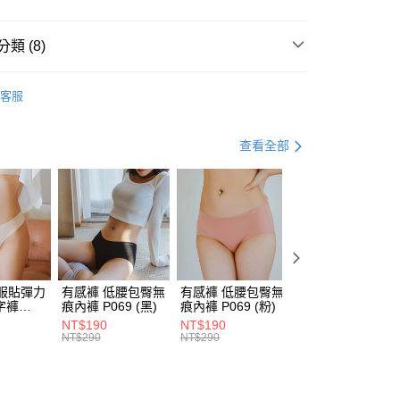
0，滿NT$600(含以上)免運費
方式選擇「AFTEE先享後付」後，將跳轉至「AFTEE先享後
頁面，進行簡訊認證並確認金額後，即可完成結帳。
取貨
成立數日內，您將收到繳費通知簡訊。
類 (8)
費通知簡訊後14天內，點擊此簡訊中的連結，可透過四大超商
0，滿NT$800(含以上)免運費
網路銀行／等多元方式進行付款，方視為交易完成。
上市
：結帳手續完成當下不需立刻繳費，但若您需要取消訂單，請聯
客服
的店家。未經商家同意取消之訂單仍視為有效，需透過AFTEE
鋼圈
繳納相關費用。
0，滿NT$600(含以上)免運費
否成功請以「AFTEE先享後付 」之結帳頁面顯示為準，若有關於
滿集中
查看全部
功／繳費後需取消欲退款等相關疑問，請聯繫「AFTEE先享後
面無痕
援中心」
https://netprotections.freshdesk.com/support/home
列│
項】
恩沛科技股份有限公司提供之「AFTEE先享後付」服務完成之
1件520 up
依本服務之必要範圍內提供個人資料，並將交易相關給付款項請
讓予恩沛科技股份有限公司。
全包款 | 副乳救星內衣
個人資料處理事宜，請瀏覽以下網址：
ee.tw/terms/#terms3
優惠
服貼彈力
有感褲 低腰包臀無
有感褲 低腰包臀無
有感褲 低腰包臀
年的使用者請事先徵得法定代理人或監護人之同意方可使用
字褲
痕內褲 P069 (黑)
痕內褲 P069 (粉)
痕內褲 P069 (綠)
E先享後付」，若未經同意申辦者引起之損失，本公司不負相關責
膚)
NT$190
NT$190
NT$190
NT$290
NT$290
NT$290
AFTEE先享後付」時，將依據個別帳號之用戶狀況，依本公司
核予不同之上限額度；若仍有額度不足之情形，本公司將視審查
用戶進行身份認證。
一人註冊多個帳號或使用他人資訊註冊。若發現惡意使用之情