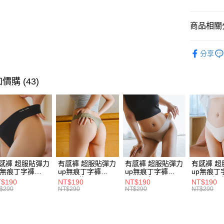
每筆NT$8
１．於結帳
付」結帳
7-11付款
２．訂單
商品相關分
３．收到繳
每筆NT$8
／ATM／
本月新品
※ 請注意
分享
黑貓宅配
絡購買商品
內衣
無
先享後付
每筆NT$8
※ 交易是
內衣
豐
價購 (43)
是否繳費成
內衣
素
付客戶支
│有感胸系
【注意事
１．透過由
❤️有感胸 | 
交易，需
求債權轉
熱銷推薦
２．關於
https://aft
會員專屬
感褲 超服貼彈力
有感褲 超服貼彈力
有感褲 超服貼彈力
有感褲 超
３．未成
p無痕丁字褲
up無痕丁字褲
up無痕丁字褲
up無痕丁
「AFTE
48 (黑)
P248 (綠)
P248 (杏)
P248 (裸
$190
NT$190
NT$190
NT$190
任。
$290
NT$290
NT$290
NT$290
４．使用「
即時審查
結果請求
５．嚴禁