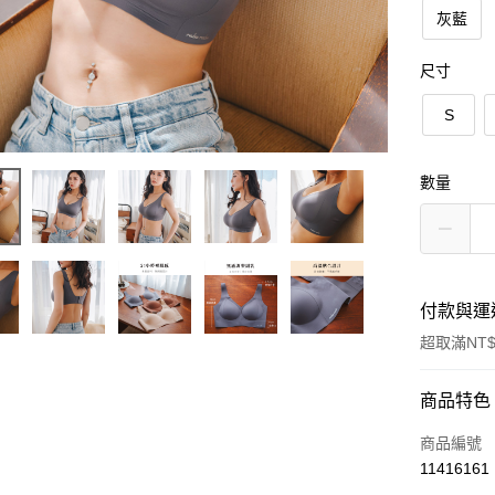
灰藍
尺寸
S
數量
付款與運
超取滿NT$
付款方式
商品特色
信用卡一
商品編號
11416161
信用卡分