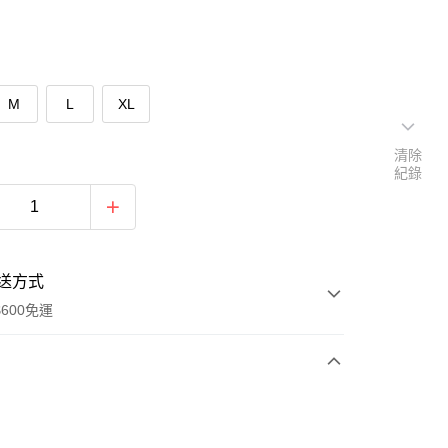
M
L
XL
清除
紀錄
送方式
600免運
次付款
期付款