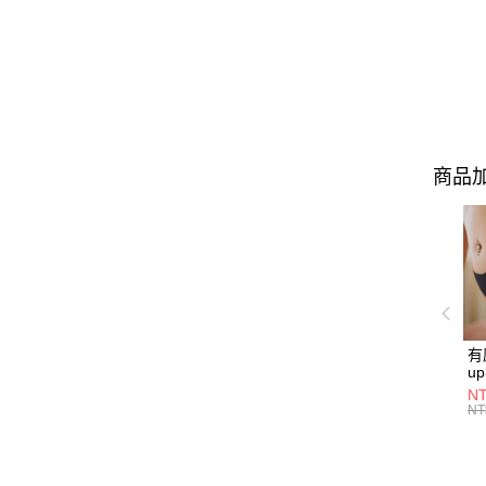
商品加
有
u
P2
NT
NT