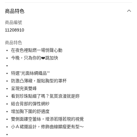
付款方式
商品特色
信用卡一次付款
商品編號
信用卡分期付款
11208910
3 期 0 利率 每期
NT$230
21家銀行
商品特色
6 期 0 利率 每期
NT$115
21家銀行
合作金庫商業銀行
第一商業銀行
在夜色裡點燃一場悄聲心動
華南商業銀行
彰化商業銀行
合作金庫商業銀行
第一商業銀行
超商取貨付款
今晚，只為你的❤️跳加快
上海商業儲蓄銀行
台北富邦商業銀行
華南商業銀行
彰化商業銀行
國泰世華商業銀行
兆豐國際商業銀行
LINE Pay
上海商業儲蓄銀行
台北富邦商業銀行
臺灣中小企業銀行
台中商業銀行
特選"光面絲綢織品""
國泰世華商業銀行
兆豐國際商業銀行
匯豐（台灣）商業銀行
華泰商業銀行
Apple Pay
臺灣中小企業銀行
台中商業銀行
防激凸薄襯，服貼胸型的罩杯
聯邦商業銀行
遠東國際商業銀行
匯豐（台灣）商業銀行
華泰商業銀行
呈現完美雙峰
街口支付
元大商業銀行
永豐商業銀行
聯邦商業銀行
遠東國際商業銀行
看到珍珠點綴了嗎？氣質浪漫就是妳
玉山商業銀行
星展（台灣）商業銀行
元大商業銀行
永豐商業銀行
悠遊付
結合背部的彈性網紗
台新國際商業銀行
中國信託商業銀行
玉山商業銀行
星展（台灣）商業銀行
台灣樂天信用卡公司
增加胸下圍的舒適度
台新國際商業銀行
中國信託商業銀行
AFTEE先享後付
雙側面鏤空蕾絲，增添若隱若現的視覺
台灣樂天信用卡公司
相關說明
小Ａ裙擺設計，修飾曲線顯瘦更有型～
【關於「AFTEE先享後付」】
ATM付款
AFTEE先享後付是「在收到商品之後才付款」的支付方式。 讓您購物簡單