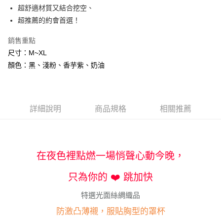
便利好安心！
超舒適材質又結合挖空、
１．簡單：不需註冊會員、不需綁卡、不需儲值。
運送方式
２．便利：只要手機號碼，簡訊認證，即可結帳。
超推薦的約會首選！
３．安心：先確認商品／服務後，再付款。
全家付款取貨
銷售重點
每筆NT$80，滿NT$600(含以上)免運費
【「AFTEE先享後付」結帳流程】
尺寸：M~XL
１．於結帳方式選擇「AFTEE先享後付」後，將跳轉至「AFTEE先享後付」
7-11付款取貨
結帳頁面，進行簡訊認證並確認金額後，即可完成結帳。
顏色：黑、淺粉、香芋紫、奶油
２．訂單成立數日內，您將收到繳費通知簡訊。
每筆NT$80，滿NT$800(含以上)免運費
３．收到繳費通知簡訊後14天內，點擊此簡訊中的連結，可透過四大超商／
ATM／網路銀行／等多元方式進行付款，方視為交易完成。
黑貓宅配
※ 請注意：結帳手續完成當下不需立刻繳費，但若您需要取消訂單，請聯絡
每筆NT$80，滿NT$600(含以上)免運費
詳細說明
商品規格
相關推薦
購買商品的店家。未經商家同意取消之訂單仍視為有效，需透過AFTEE先享
後付繳納相關費用。
※ 交易是否成功請以「AFTEE先享後付 」之結帳頁面顯示為準，若有關於
是否繳費成功／繳費後需取消欲退款等相關疑問，請聯繫「AFTEE先享後付
客戶支援中心」
https://netprotections.freshdesk.com/support/home
在夜色裡點燃一場悄聲心動今晚，
【注意事項】
１．透過由恩沛科技股份有限公司提供之「AFTEE先享後付」服務完成之交
只為你的 ❤️ 跳加快
易，需依本服務之必要範圍內提供個人資料，並將交易相關給付款項請求債
權轉讓予恩沛科技股份有限公司。
特選光面絲綢織品
２．關於個人資料處理事宜，請瀏覽以下網址：
https://aftee.tw/terms/#terms3
防激凸薄襯，服貼胸型的罩杯
３．未成年的使用者請事先徵得法定代理人或監護人之同意方可使用