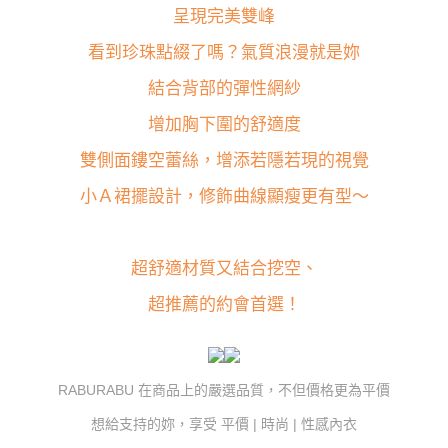
「AFTEE先享後付」，若未經同意申辦者引起之損失，本公司不負相關責
呈現完美雙峰
任。
４．使用「AFTEE先享後付」時，將依據個別帳號之用戶狀況，依本公司即
看到珍珠點綴了嗎？氣質浪漫就是妳
時審查核予不同之上限額度；若仍有額度不足之情形，本公司將視審查結果
請求用戶進行身份認證。
結合背部的彈性網紗
５．嚴禁一人註冊多個帳號或使用他人資訊註冊。若發現惡意使用之情形，
恩沛科技股份有限公司將有權停止該用戶之使用額度並採取法律行動。
增加胸下圍的舒適度
雙側面鏤空蕾絲，增添若隱若現的視覺
小Ａ裙擺設計，修飾曲線顯瘦更有型～
超舒適材質又結合挖空、
超推薦的約會首選！
RABURABU 在商品上的嚴選品質，不但價格更為平價
想給支持的妳，享受 平價 | 時尚 | 性感內衣