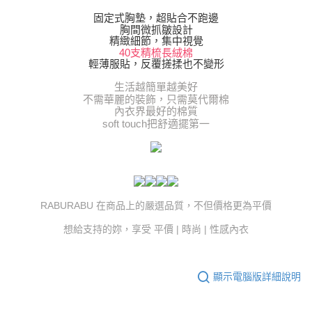
固定式胸墊，超貼合不跑邊
胸間微抓皺設計
精緻細節，集中視覺
40支精梳長絨棉
輕薄服貼，反覆搓揉也不變形
生活越簡單越美好
不需華麗的裝飾，只需莫代爾棉
內衣界最好的棉質
soft touch把舒適擺第一
RABURABU 在商品上的嚴選品質，不但價格更為平價
想給支持的妳，享受 平價 | 時尚 | 性感內衣
顯示電腦版詳細說明