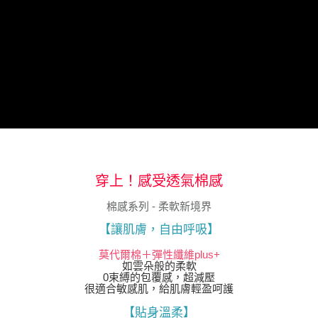
「AFTEE先享後付」，若未經同意申辦者引起之損失，本公司不負相關責
任。
４．使用「AFTEE先享後付」時，將依據個別帳號之用戶狀況，依本公司即
時審查核予不同之上限額度；若仍有額度不足之情形，本公司將視審查結果
請求用戶進行身份認證。
５．嚴禁一人註冊多個帳號或使用他人資訊註冊。若發現惡意使用之情形，
恩沛科技股份有限公司將有權停止該用戶之使用額度並採取法律行動。
穿上！感受透氣棉感
棉感系列 - 柔軟新境界
【讓肌膚，自由呼吸】
莫代爾棉＋彈性纖維plus+
如雲朵般的柔軟
0束縛的包覆感，超減壓
很適合敏感肌，給肌膚輕盈呵護
【貼身溫柔】