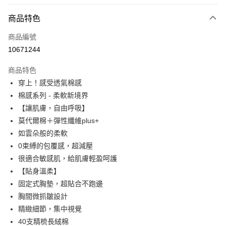
付款方式
商品特色
信用卡一次付款
商品編號
信用卡分期付款
10671244
3 期 0 利率 每期
NT$230
21家銀行
商品特色
6 期 0 利率 每期
NT$115
21家銀行
合作金庫商業銀行
第一商業銀行
穿上！感受透氣棉感
華南商業銀行
彰化商業銀行
合作金庫商業銀行
第一商業銀行
超商取貨付款
棉感系列 - 柔軟新境界
上海商業儲蓄銀行
台北富邦商業銀行
華南商業銀行
彰化商業銀行
國泰世華商業銀行
兆豐國際商業銀行
【讓肌膚，自由呼吸】
LINE Pay
上海商業儲蓄銀行
台北富邦商業銀行
臺灣中小企業銀行
台中商業銀行
莫代爾棉＋彈性纖維plus+
國泰世華商業銀行
兆豐國際商業銀行
匯豐（台灣）商業銀行
華泰商業銀行
Apple Pay
臺灣中小企業銀行
台中商業銀行
如雲朵般的柔軟
聯邦商業銀行
遠東國際商業銀行
匯豐（台灣）商業銀行
華泰商業銀行
0束縛的包覆感，超減壓
街口支付
元大商業銀行
永豐商業銀行
聯邦商業銀行
遠東國際商業銀行
很適合敏感肌，給肌膚輕盈呵護
玉山商業銀行
星展（台灣）商業銀行
元大商業銀行
永豐商業銀行
悠遊付
【貼身溫柔】
台新國際商業銀行
中國信託商業銀行
玉山商業銀行
星展（台灣）商業銀行
台灣樂天信用卡公司
固定式胸墊，超貼合不跑邊
台新國際商業銀行
中國信託商業銀行
AFTEE先享後付
胸間微抓皺設計
台灣樂天信用卡公司
相關說明
精緻細節，集中視覺
【關於「AFTEE先享後付」】
ATM付款
AFTEE先享後付是「在收到商品之後才付款」的支付方式。 讓您購物簡單
40支精梳長絨棉