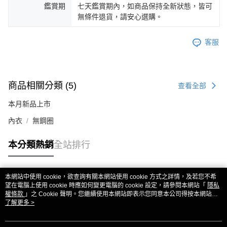
鑑賞期
七天鑑賞期內，如商品保持全新狀態，皆可
無條件退貨，請安心選購。
客服
商品相關分類 (5)
查看全部
本月新品上市
內衣
無鋼圈
本分類熱銷
全站排行
本網站中使用 cookie，欲查詢有關本網站使用 cookie 方式之詳情，及若您不希
熱門標籤
望在電腦上使用 cookie 時應如何變更電腦的 cookie 設定，請參閱本網站「
隱私
權條款
」之 Cookie 聲明。您繼續使用本網站即表示您同意本公司得按本網站使
用條款之 Cookie 聲明使用 cookie。
了解更多 >