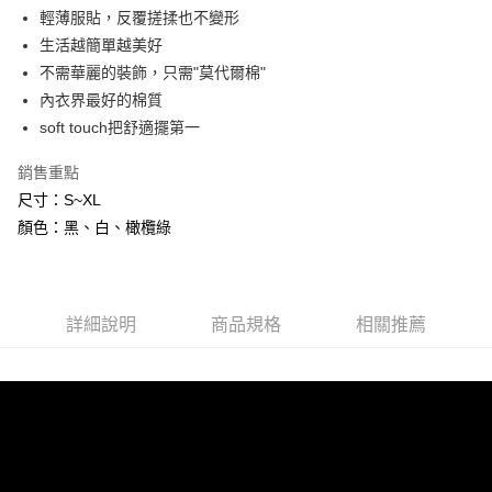
便利好安心！
輕薄服貼，反覆搓揉也不變形
１．簡單：不需註冊會員、不需綁卡、不需儲值。
運送方式
２．便利：只要手機號碼，簡訊認證，即可結帳。
生活越簡單越美好
３．安心：先確認商品／服務後，再付款。
全家付款取貨
不需華麗的裝飾，只需"莫代爾棉"
內衣界最好的棉質
每筆NT$80，滿NT$600(含以上)免運費
【「AFTEE先享後付」結帳流程】
１．於結帳方式選擇「AFTEE先享後付」後，將跳轉至「AFTEE先享後付」
soft touch把舒適擺第一
7-11付款取貨
結帳頁面，進行簡訊認證並確認金額後，即可完成結帳。
２．訂單成立數日內，您將收到繳費通知簡訊。
每筆NT$80，滿NT$800(含以上)免運費
銷售重點
３．收到繳費通知簡訊後14天內，點擊此簡訊中的連結，可透過四大超商／
尺寸：S~XL
ATM／網路銀行／等多元方式進行付款，方視為交易完成。
黑貓宅配
※ 請注意：結帳手續完成當下不需立刻繳費，但若您需要取消訂單，請聯絡
顏色：黑、白、橄欖綠
每筆NT$80，滿NT$600(含以上)免運費
購買商品的店家。未經商家同意取消之訂單仍視為有效，需透過AFTEE先享
後付繳納相關費用。
※ 交易是否成功請以「AFTEE先享後付 」之結帳頁面顯示為準，若有關於
是否繳費成功／繳費後需取消欲退款等相關疑問，請聯繫「AFTEE先享後付
客戶支援中心」
https://netprotections.freshdesk.com/support/home
詳細說明
商品規格
相關推薦
【注意事項】
１．透過由恩沛科技股份有限公司提供之「AFTEE先享後付」服務完成之交
易，需依本服務之必要範圍內提供個人資料，並將交易相關給付款項請求債
權轉讓予恩沛科技股份有限公司。
２．關於個人資料處理事宜，請瀏覽以下網址：
https://aftee.tw/terms/#terms3
３．未成年的使用者請事先徵得法定代理人或監護人之同意方可使用