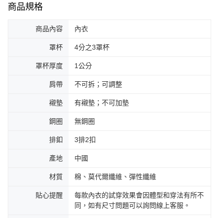
商品規格
商品內容
內衣
罩杯
4分之3罩杯
罩杯厚度
1公分
肩帶
不可拆；可調整
襯墊
有襯墊；不可加墊
鋼圈
無鋼圈
排釦
3排2扣
產地
中國
材質
棉、莫代爾纖維、彈性纖維
貼心提醒
每款內衣的試穿效果會因體型和穿法有所不
同，如有尺寸問題可以詢問線上客服。