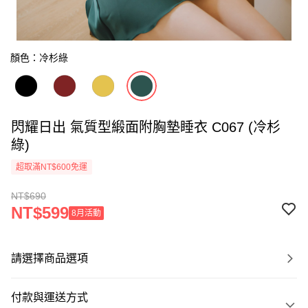
顏色：冷杉綠
閃耀日出 氣質型緞面附胸墊睡衣 C067 (冷杉
綠)
超取滿NT$600免運
NT$690
NT$599
8月活動
請選擇商品選項
付款與運送方式