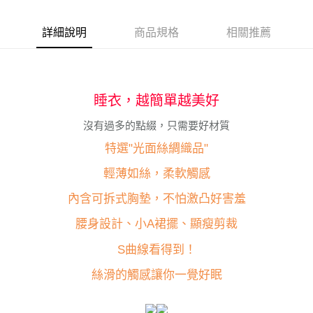
ATM付款
AFTEE先享後付是「在收到商品之後才付款」的支付方式。 讓您購物簡單
便利好安心！
詳細說明
商品規格
相關推薦
１．簡單：不需註冊會員、不需綁卡、不需儲值。
運送方式
２．便利：只要手機號碼，簡訊認證，即可結帳。
３．安心：先確認商品／服務後，再付款。
全家付款取貨
每筆NT$80，滿NT$600(含以上)免運費
【「AFTEE先享後付」結帳流程】
１．於結帳方式選擇「AFTEE先享後付」後，將跳轉至「AFTEE先享後付」
睡衣，越簡單越美好
7-11付款取貨
結帳頁面，進行簡訊認證並確認金額後，即可完成結帳。
２．訂單成立數日內，您將收到繳費通知簡訊。
沒有過多的點綴，只需要好材質
每筆NT$80，滿NT$800(含以上)免運費
３．收到繳費通知簡訊後14天內，點擊此簡訊中的連結，可透過四大超商／
ATM／網路銀行／等多元方式進行付款，方視為交易完成。
特選"光面絲綢織品"
黑貓宅配
※ 請注意：結帳手續完成當下不需立刻繳費，但若您需要取消訂單，請聯絡
每筆NT$80，滿NT$600(含以上)免運費
購買商品的店家。未經商家同意取消之訂單仍視為有效，需透過AFTEE先享
輕薄如絲，柔軟觸感
後付繳納相關費用。
※ 交易是否成功請以「AFTEE先享後付 」之結帳頁面顯示為準，若有關於
內含可拆式胸墊，不怕激凸好害羞
是否繳費成功／繳費後需取消欲退款等相關疑問，請聯繫「AFTEE先享後付
客戶支援中心」
https://netprotections.freshdesk.com/support/home
腰身設計、小A裙擺、顯瘦剪裁
【注意事項】
S曲線看得到！
１．透過由恩沛科技股份有限公司提供之「AFTEE先享後付」服務完成之交
易，需依本服務之必要範圍內提供個人資料，並將交易相關給付款項請求債
絲滑的觸感讓你一覺好眠
權轉讓予恩沛科技股份有限公司。
２．關於個人資料處理事宜，請瀏覽以下網址：
https://aftee.tw/terms/#terms3