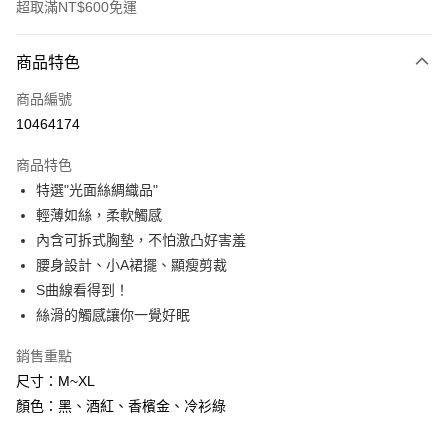
超取滿NT$600免運
付款方式
商品特色
信用卡一次付款
商品編號
信用卡分期付款
10464174
3 期 0 利率 每期
NT$230
21家銀行
商品特色
6 期 0 利率 每期
NT$115
21家銀行
合作金庫商業銀行
第一商業銀行
特選"光面絲綢織品"
華南商業銀行
彰化商業銀行
合作金庫商業銀行
第一商業銀行
超商取貨付款
輕薄如絲，柔軟觸感
上海商業儲蓄銀行
台北富邦商業銀行
華南商業銀行
彰化商業銀行
國泰世華商業銀行
兆豐國際商業銀行
內含可拆式胸墊，不怕激凸好害羞
LINE Pay
上海商業儲蓄銀行
台北富邦商業銀行
臺灣中小企業銀行
台中商業銀行
腰身設計、小A裙擺、顯瘦剪裁
國泰世華商業銀行
兆豐國際商業銀行
匯豐（台灣）商業銀行
華泰商業銀行
Apple Pay
臺灣中小企業銀行
台中商業銀行
S曲線看得到！
聯邦商業銀行
遠東國際商業銀行
匯豐（台灣）商業銀行
華泰商業銀行
絲滑的觸感讓你一覺好眠
街口支付
元大商業銀行
永豐商業銀行
聯邦商業銀行
遠東國際商業銀行
玉山商業銀行
星展（台灣）商業銀行
元大商業銀行
永豐商業銀行
銷售重點
悠遊付
台新國際商業銀行
中國信託商業銀行
玉山商業銀行
星展（台灣）商業銀行
尺寸：M~XL
台灣樂天信用卡公司
台新國際商業銀行
中國信託商業銀行
AFTEE先享後付
顏色：黑、酒紅、香檳金、冷衫綠
台灣樂天信用卡公司
相關說明
【關於「AFTEE先享後付」】