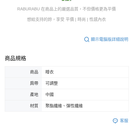
３．未成年的使用者請事先徵得法定代理人或監護人之同意方可使用
RABURABU 在商品上的嚴選品質，不但價格更為平價
「AFTEE先享後付」，若未經同意申辦者引起之損失，本公司不負相關責
任。
想給支持的妳，享受 平價 | 時尚 | 性感內衣
４．使用「AFTEE先享後付」時，將依據個別帳號之用戶狀況，依本公司即
時審查核予不同之上限額度；若仍有額度不足之情形，本公司將視審查結果
請求用戶進行身份認證。
５．嚴禁一人註冊多個帳號或使用他人資訊註冊。若發現惡意使用之情形，
顯示電腦版詳細說明
恩沛科技股份有限公司將有權停止該用戶之使用額度並採取法律行動。
商品規格
商品
睡衣
肩帶
可調整
產地
中國
材質
聚酯纖維、彈性纖維
客服