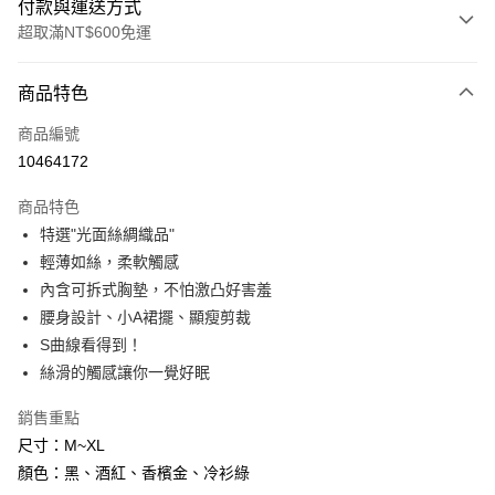
付款與運送方式
超取滿NT$600免運
付款方式
商品特色
信用卡一次付款
商品編號
信用卡分期付款
10464172
3 期 0 利率 每期
NT$230
21家銀行
商品特色
6 期 0 利率 每期
NT$115
21家銀行
合作金庫商業銀行
第一商業銀行
特選"光面絲綢織品"
華南商業銀行
彰化商業銀行
合作金庫商業銀行
第一商業銀行
超商取貨付款
輕薄如絲，柔軟觸感
上海商業儲蓄銀行
台北富邦商業銀行
華南商業銀行
彰化商業銀行
國泰世華商業銀行
兆豐國際商業銀行
內含可拆式胸墊，不怕激凸好害羞
LINE Pay
上海商業儲蓄銀行
台北富邦商業銀行
臺灣中小企業銀行
台中商業銀行
腰身設計、小A裙擺、顯瘦剪裁
國泰世華商業銀行
兆豐國際商業銀行
匯豐（台灣）商業銀行
華泰商業銀行
Apple Pay
臺灣中小企業銀行
台中商業銀行
S曲線看得到！
聯邦商業銀行
遠東國際商業銀行
匯豐（台灣）商業銀行
華泰商業銀行
絲滑的觸感讓你一覺好眠
街口支付
元大商業銀行
永豐商業銀行
聯邦商業銀行
遠東國際商業銀行
玉山商業銀行
星展（台灣）商業銀行
元大商業銀行
永豐商業銀行
銷售重點
悠遊付
台新國際商業銀行
中國信託商業銀行
玉山商業銀行
星展（台灣）商業銀行
尺寸：M~XL
台灣樂天信用卡公司
台新國際商業銀行
中國信託商業銀行
AFTEE先享後付
顏色：黑、酒紅、香檳金、冷衫綠
台灣樂天信用卡公司
相關說明