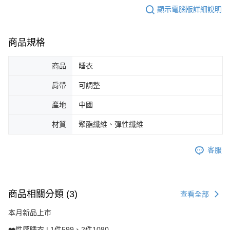
顯示電腦版詳細說明
商品規格
商品
睡衣
肩帶
可調整
產地
中國
材質
聚酯纖維、彈性纖維
客服
商品相關分類 (3)
查看全部
本月新品上市
❤️性感睡衣 | 1件599、2件1080