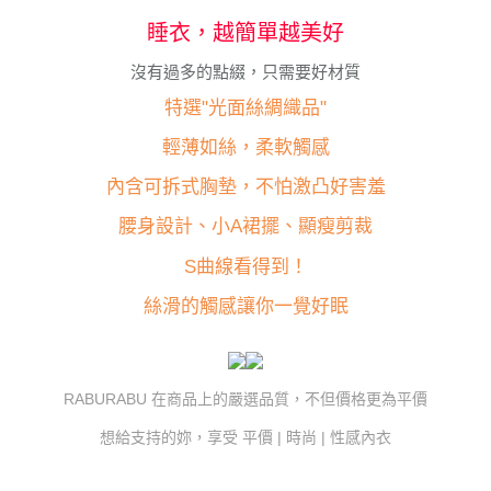
２．關於個人資料處理事宜，請瀏覽以下網址：
https://aftee.tw/terms/#terms3
睡衣，越簡單越美好
３．未成年的使用者請事先徵得法定代理人或監護人之同意方可使用
「AFTEE先享後付」，若未經同意申辦者引起之損失，本公司不負相關責
沒有過多的點綴，只需要好材質
任。
４．使用「AFTEE先享後付」時，將依據個別帳號之用戶狀況，依本公司即
特選"光面絲綢織品"
時審查核予不同之上限額度；若仍有額度不足之情形，本公司將視審查結果
請求用戶進行身份認證。
輕薄如絲，柔軟觸感
５．嚴禁一人註冊多個帳號或使用他人資訊註冊。若發現惡意使用之情形，
恩沛科技股份有限公司將有權停止該用戶之使用額度並採取法律行動。
內含可拆式胸墊，不怕激凸好害羞
腰身設計、小A裙擺、顯瘦剪裁
S曲線看得到！
絲滑的觸感讓你一覺好眠
RABURABU 在商品上的嚴選品質，不但價格更為平價
想給支持的妳，享受 平價 | 時尚 | 性感內衣