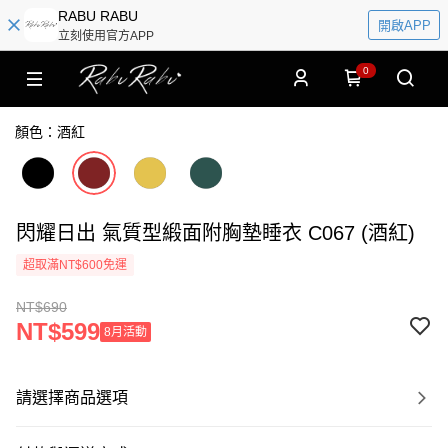
RABU RABU
開啟APP
立刻使用官方APP
0
顏色：酒紅
閃耀日出 氣質型緞面附胸墊睡衣 C067 (酒紅)
超取滿NT$600免運
NT$690
NT$599
8月活動
請選擇商品選項