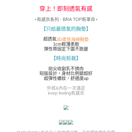
「AFTEE先享後付」，若未經同意申辦者引起之損失，本公司不負相關責
任。
穿上！即刻透氣有感
４．使用「AFTEE先享後付」時，將依據個別帳號之用戶狀況，依本公司即
時審查核予不同之上限額度；若仍有額度不足之情形，本公司將視審查結果
⋆有感衣系列 - BRA TOP新革命⋆
請求用戶進行身份認證。
５．嚴禁一人註冊多個帳號或使用他人資訊註冊。若發現惡意使用之情形，
【只給最透氣的胸墊】
恩沛科技股份有限公司將有權停止該用戶之使用額度並採取法律行動。
超透氣
3D柔性海綿胸墊
1cm輕薄柔軟
彈性帶固定下圍不跑邊
【時尚剪裁】
削尖收副乳不擠肉
短版設計，身材比例變超好
超彈性螺紋，舒適度up
外搭&內在一次滿足
keep feeling有感衣