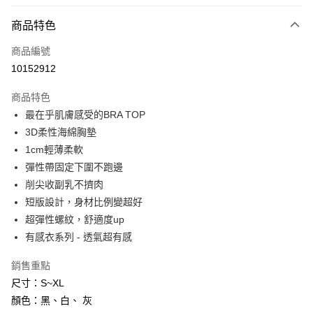
付款方式
商品特色
信用卡一次付款
商品編號
信用卡分期付款
10152912
3 期 0 利率 每期
NT$196
21家銀行
商品特色
6 期 0 利率 每期
NT$98
21家銀行
合作金庫商業銀行
第一商業銀行
最在乎肌膚感受的BRA TOP
華南商業銀行
彰化商業銀行
合作金庫商業銀行
第一商業銀行
超商取貨付款
3D柔性海綿胸墊
上海商業儲蓄銀行
台北富邦商業銀行
華南商業銀行
彰化商業銀行
國泰世華商業銀行
兆豐國際商業銀行
1cm輕薄柔軟
LINE Pay
上海商業儲蓄銀行
台北富邦商業銀行
臺灣中小企業銀行
台中商業銀行
彈性帶固定下圍不跑邊
國泰世華商業銀行
兆豐國際商業銀行
匯豐（台灣）商業銀行
華泰商業銀行
Apple Pay
臺灣中小企業銀行
台中商業銀行
削尖收副乳不擠肉
聯邦商業銀行
遠東國際商業銀行
匯豐（台灣）商業銀行
華泰商業銀行
短版設計，身材比例變超好
街口支付
元大商業銀行
永豐商業銀行
聯邦商業銀行
遠東國際商業銀行
超彈性螺紋，舒適度up
玉山商業銀行
星展（台灣）商業銀行
元大商業銀行
永豐商業銀行
悠遊付
有感衣系列 - 透氣超有感
台新國際商業銀行
中國信託商業銀行
玉山商業銀行
星展（台灣）商業銀行
台灣樂天信用卡公司
台新國際商業銀行
中國信託商業銀行
AFTEE先享後付
銷售重點
台灣樂天信用卡公司
相關說明
尺寸：S~XL
【關於「AFTEE先享後付」】
顏色：黑、白、 灰
ATM付款
AFTEE先享後付是「在收到商品之後才付款」的支付方式。 讓您購物簡單