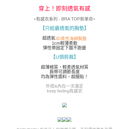
「AFTEE先享後付」，若未經同意申辦者引起之損失，本公司不負相關責
任。
穿上！即刻透氣有感
４．使用「AFTEE先享後付」時，將依據個別帳號之用戶狀況，依本公司即
時審查核予不同之上限額度；若仍有額度不足之情形，本公司將視審查結果
⋆有感衣系列 - BRA TOP新革命⋆
請求用戶進行身份認證。
５．嚴禁一人註冊多個帳號或使用他人資訊註冊。若發現惡意使用之情形，
【只給最透氣的胸墊】
恩沛科技股份有限公司將有權停止該用戶之使用額度並採取法律行動。
超透氣
3D柔性海綿胸墊
1cm輕薄柔軟
彈性帶固定下圍不跑邊
【U領剪裁】
超薄棉質，輕柔透氣材質
肩帶可調節長度
均為彈性面料，超服貼！
外搭&內在一次滿足
keep feeling有感衣