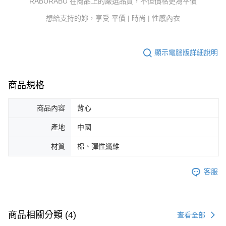
RABURABU 在商品上的嚴選品質，不但價格更為平價
想給支持的妳，享受 平價 | 時尚 | 性感內衣
顯示電腦版詳細說明
商品規格
商品內容
背心
產地
中國
材質
棉、彈性纖維
客服
商品相關分類 (4)
查看全部