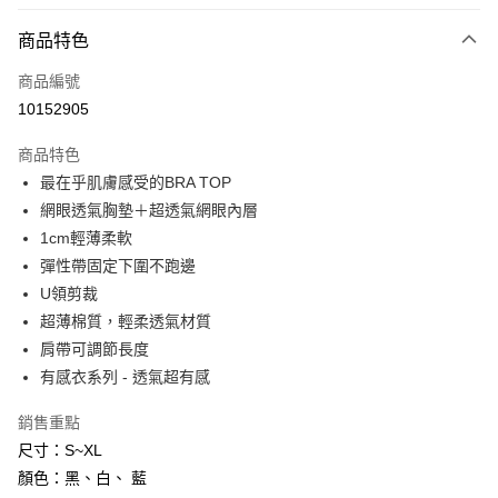
付款方式
商品特色
信用卡一次付款
商品編號
信用卡分期付款
10152905
3 期 0 利率 每期
NT$196
21家銀行
商品特色
6 期 0 利率 每期
NT$98
21家銀行
合作金庫商業銀行
第一商業銀行
最在乎肌膚感受的BRA TOP
華南商業銀行
彰化商業銀行
合作金庫商業銀行
第一商業銀行
超商取貨付款
網眼透氣胸墊＋超透氣網眼內層
上海商業儲蓄銀行
台北富邦商業銀行
華南商業銀行
彰化商業銀行
國泰世華商業銀行
兆豐國際商業銀行
1cm輕薄柔軟
LINE Pay
上海商業儲蓄銀行
台北富邦商業銀行
臺灣中小企業銀行
台中商業銀行
彈性帶固定下圍不跑邊
國泰世華商業銀行
兆豐國際商業銀行
匯豐（台灣）商業銀行
華泰商業銀行
Apple Pay
臺灣中小企業銀行
台中商業銀行
U領剪裁
聯邦商業銀行
遠東國際商業銀行
匯豐（台灣）商業銀行
華泰商業銀行
超薄棉質，輕柔透氣材質
街口支付
元大商業銀行
永豐商業銀行
聯邦商業銀行
遠東國際商業銀行
肩帶可調節長度
玉山商業銀行
星展（台灣）商業銀行
元大商業銀行
永豐商業銀行
悠遊付
有感衣系列 - 透氣超有感
台新國際商業銀行
中國信託商業銀行
玉山商業銀行
星展（台灣）商業銀行
台灣樂天信用卡公司
台新國際商業銀行
中國信託商業銀行
AFTEE先享後付
銷售重點
台灣樂天信用卡公司
相關說明
尺寸：S~XL
【關於「AFTEE先享後付」】
顏色：黑、白、 藍
ATM付款
AFTEE先享後付是「在收到商品之後才付款」的支付方式。 讓您購物簡單