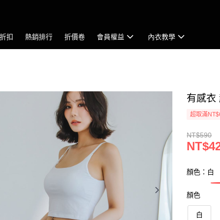
折扣
熱銷排行
折價卷
會員權益
內衣教學
有感衣 
超取滿NT$
NT$590
NT$4
顏色：白
顏色
白