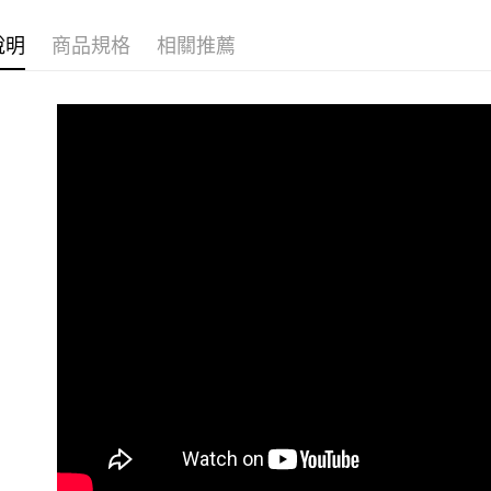
付」結帳
Bra Top
7-11付款
２．訂單
３．收到繳
說明
商品規格
相關推薦
每筆NT$8
／ATM／
※ 請注意
黑貓宅配
絡購買商品
先享後付
每筆NT$8
※ 交易是
是否繳費成
付客戶支
【注意事
１．透過由
交易，需
求債權轉
２．關於
https://aft
３．未成
「AFTE
任。
４．使用「
即時審查
結果請求
５．嚴禁
形，恩沛