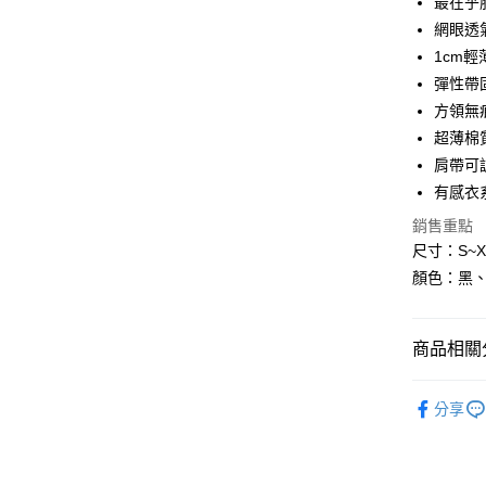
最在乎肌
6 期 
合作金
網眼透
華南商
1cm輕
合作金
超商取貨
上海商
華南商
彈性帶
國泰世
LINE Pay
上海商
方領無
臺灣中
國泰世
超薄棉
匯豐（
Apple Pay
臺灣中
聯邦商
肩帶可
匯豐（
街口支付
元大商
有感衣系
聯邦商
玉山商
元大商
悠遊付
銷售重點
台新國
玉山商
尺寸：S~X
台灣樂
台新國
AFTEE先
顏色：黑、
台灣樂
相關說明
【關於「A
ATM付款
AFTEE
商品相關分
便利好安
１．簡單
２．便利
本月新品
運送方式
３．安心
分享
│有感衣系列│
全家付款
【「AFT
❤️Bra Top
每筆NT$8
１．於結帳