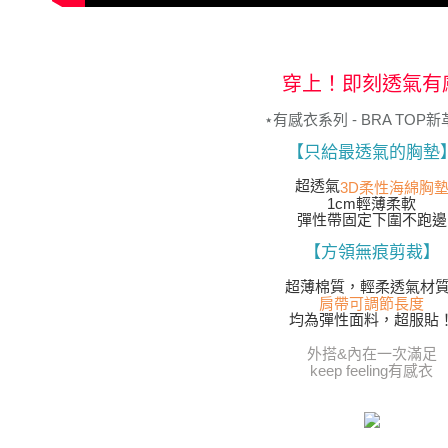
動。
穿上！即刻透氣有
⋆有感衣系列 - BRA TOP新
【只給最透氣的胸墊
超透氣
3D柔性海綿胸
1cm輕薄柔軟
彈性帶固定下圍不跑邊
【方領無痕剪裁】
超薄棉質，輕柔透氣材質
肩帶可調節長度
均為彈性面料，超服貼
外搭&內在一次滿足
keep feeling有感衣