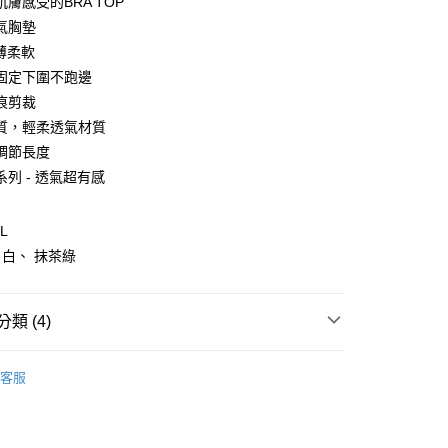
膚感受的BRA TOP
0 利率 每期
NT$98
21家銀行
庫商業銀行
第一商業銀行
氣胸墊
業銀行
彰化商業銀行
薄柔軟
庫商業銀行
第一商業銀行
付款
業儲蓄銀行
台北富邦商業銀行
業銀行
彰化商業銀行
固定下圍不跑邊
華商業銀行
兆豐國際商業銀行
業儲蓄銀行
台北富邦商業銀行
痕剪裁
小企業銀行
台中商業銀行
華商業銀行
兆豐國際商業銀行
質，輕柔透氣材質
台灣）商業銀行
華泰商業銀行
小企業銀行
台中商業銀行
業銀行
遠東國際商業銀行
調節長度
台灣）商業銀行
華泰商業銀行
業銀行
永豐商業銀行
列 - 透氣超有感
業銀行
遠東國際商業銀行
業銀行
星展（台灣）商業銀行
業銀行
永豐商業銀行
際商業銀行
中國信託商業銀行
業銀行
星展（台灣）商業銀行
L
天信用卡公司
際商業銀行
中國信託商業銀行
享後付
白、 抹茶綠
天信用卡公司
FTEE先享後付」】
先享後付是「在收到商品之後才付款」的支付方式。 讓您購物簡單
類 (4)
心！
：不需註冊會員、不需綁卡、不需儲值。
：只要手機號碼，簡訊認證，即可結帳。
上市
：先確認商品／服務後，再付款。
客服
 Bra Top
取貨
EE先享後付」結帳流程】
 | 1件420
0，滿NT$600(含以上)免運費
方式選擇「AFTEE先享後付」後，將跳轉至「AFTEE先享後