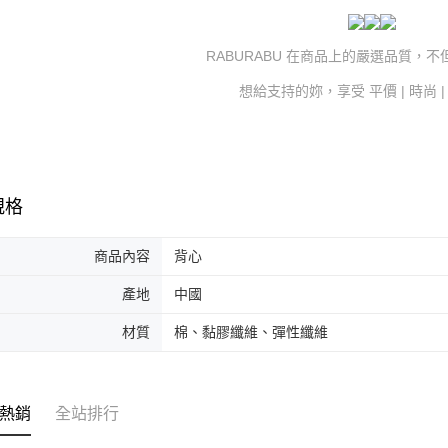
RABURABU 在商品上的嚴選品質，
想給支持的妳，享受 平價 | 時尚 
規格
商品內容
背心
產地
中國
材質
棉、黏膠纖維、彈性纖維
熱銷
全站排行