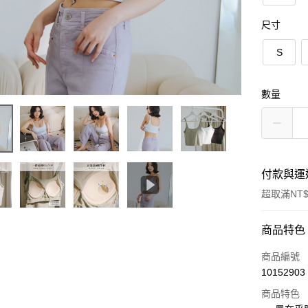
尺寸
S
數量
付款與運
超取滿NT$
付款方式
商品特色
信用卡一
商品編號
10152903
信用卡分
商品特色
3 期 