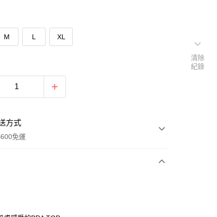
M
L
XL
清除
紀錄
送方式
600免運
次付款
期付款
0 利率 每期
NT$196
21家銀行