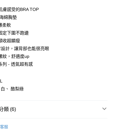
0 利率 每期
NT$196
21家銀行
膚感受的BRA TOP
0 利率 每期
NT$98
21家銀行
庫商業銀行
第一商業銀行
性海綿胸墊
業銀行
彰化商業銀行
薄柔軟
庫商業銀行
第一商業銀行
付款
業儲蓄銀行
台北富邦商業銀行
業銀行
彰化商業銀行
固定下圍不跑邊
華商業銀行
兆豐國際商業銀行
業儲蓄銀行
台北富邦商業銀行
頸收超顯瘦
小企業銀行
台中商業銀行
華商業銀行
兆豐國際商業銀行
背設計，讓背部也能很亮眼
台灣）商業銀行
華泰商業銀行
小企業銀行
台中商業銀行
業銀行
遠東國際商業銀行
螺紋，舒適度up
台灣）商業銀行
華泰商業銀行
業銀行
永豐商業銀行
列 - 透氣超有感
業銀行
遠東國際商業銀行
業銀行
星展（台灣）商業銀行
業銀行
永豐商業銀行
際商業銀行
中國信託商業銀行
業銀行
星展（台灣）商業銀行
L
天信用卡公司
際商業銀行
中國信託商業銀行
享後付
白、 酪梨綠
天信用卡公司
FTEE先享後付」】
先享後付是「在收到商品之後才付款」的支付方式。 讓您購物簡單
類 (6)
心！
：不需註冊會員、不需綁卡、不需儲值。
：只要手機號碼，簡訊認證，即可結帳。
推薦
：先確認商品／服務後，再付款。
客服
上市
取貨
EE先享後付」結帳流程】