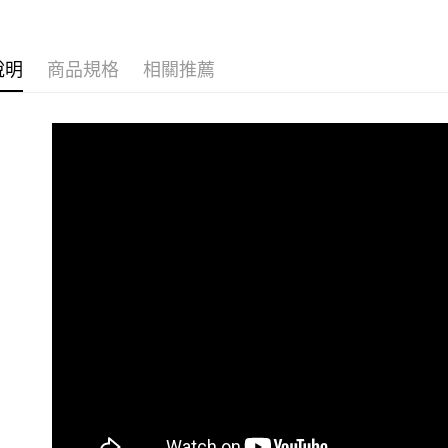
│有感衣系列│
每筆NT$8
１．於結帳
付」結帳
❤️Bra Top
7-11付款
２．訂單
３．收到繳
說明
商品規格
相關推薦
Bra Top
每筆NT$8
／ATM／
※ 請注意
夏日美背
黑貓宅配
絡購買商品
先享後付
每筆NT$8
※ 交易是
是否繳費成
付客戶支
【注意事
１．透過由
交易，需
求債權轉
２．關於
https://aft
３．未成
「AFTE
任。
４．使用「
即時審查
結果請求
５．嚴禁