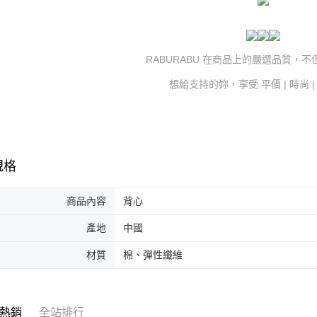
RABURABU 在商品上的嚴選品質，
想給支持的妳，享受 平價 | 時尚 
規格
商品內容
背心
產地
中國
材質
棉、彈性纖維
熱銷
全站排行