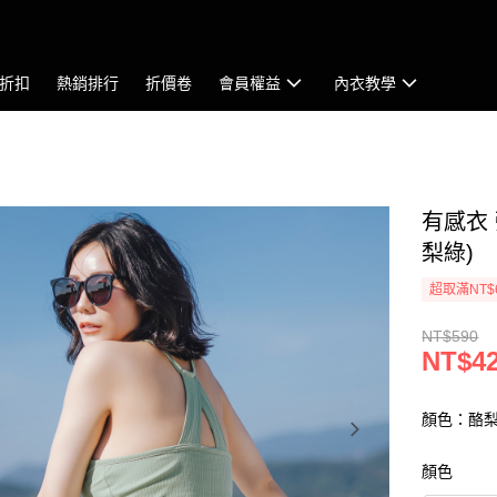
折扣
熱銷排行
折價卷
會員權益
內衣教學
有感衣 
梨綠)
超取滿NT$
NT$590
NT$4
顏色：酪
顏色