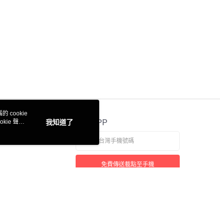
 cookie
kie 聲明
我知道了
官方APP
免費傳送載點至手機
若接到可疑電話，請洽詢165反詐騙專線
本站最佳瀏覽環境請使用 Google Chrome、Firefox 或 Edge 以上版本