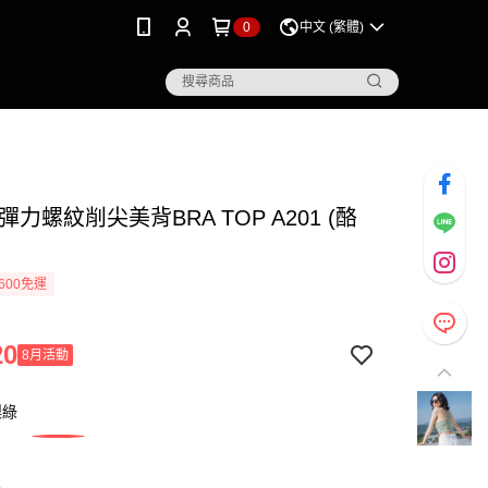
0
中文 (繁體)
彈力螺紋削尖美背BRA TOP A201 (酪
600免運
20
8月活動
梨綠