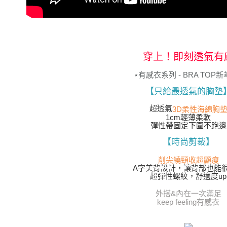
形，恩沛
動。
穿上！即刻透氣有
⋆有感衣系列 - BRA TOP新
【只給最透氣的胸墊
超透氣
3D柔性海綿胸
1cm輕薄柔軟
彈性帶固定下圍不跑邊
【時尚剪裁】
削尖繞頸收超顯瘦
A字美背設計，讓背部也能
超彈性螺紋，舒適度up
外搭&內在一次滿足
keep feeling有感衣