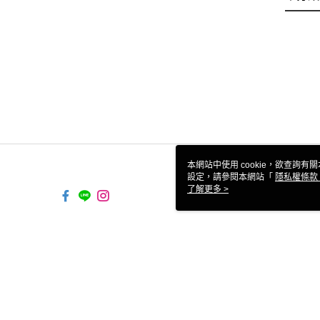
本網站中使用 cookie，欲查詢有關
設定，請參閱本網站「
隱私權條款
使用 cookie。
了解更多 >
TW-MWG1-61-158 Web2.0 D
© 2026 by 心機女友國際有限公司