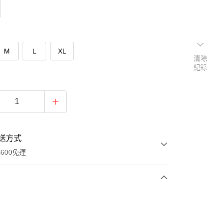
M
L
XL
清除
紀錄
送方式
600免運
次付款
期付款