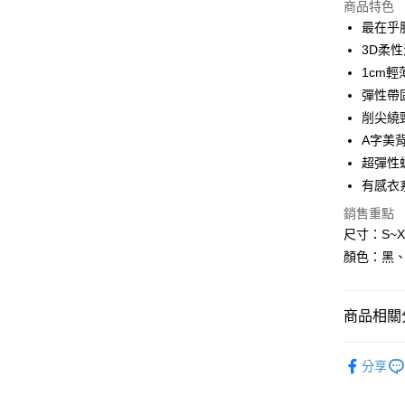
商品特色
3 期 
最在乎肌
6 期 
合作金
3D柔
華南商
1cm輕
合作金
超商取貨
上海商
華南商
彈性帶
國泰世
LINE Pay
上海商
削尖繞
臺灣中
國泰世
A字美
匯豐（
Apple Pay
臺灣中
聯邦商
超彈性
匯豐（
街口支付
元大商
有感衣系
聯邦商
玉山商
元大商
悠遊付
銷售重點
台新國
玉山商
尺寸：S~X
台灣樂
台新國
AFTEE先
顏色：黑、
台灣樂
相關說明
【關於「A
ATM付款
AFTEE
商品相關分
便利好安
１．簡單
２．便利
人氣商品
運送方式
３．安心
分享
本月新品
全家付款
【「AFT